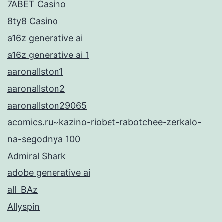
7ABET Casino
8ty8 Casino
a16z generative ai
a16z generative ai 1
aaronallston1
aaronallston2
aaronallston29065
acomics.ru~kazino-riobet-rabotchee-zerkalo-
na-segodnya 100
Admiral Shark
adobe generative ai
all_BAz
Allyspin