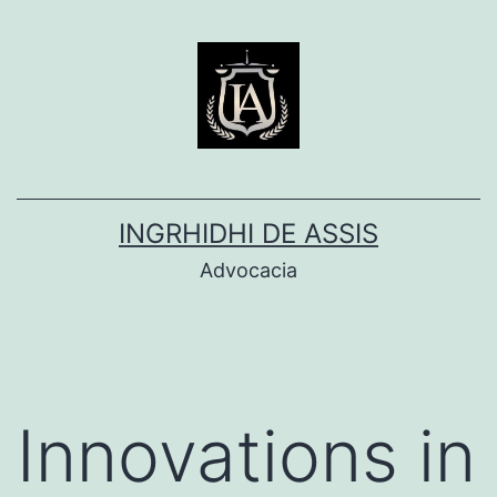
Pular
para
o
conteúdo
INGRHIDHI DE ASSIS
Advocacia
Innovations in