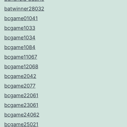
batwinner28032
bcgame01041
bcgame1033
bcgame1034
bcgame1084
bcgame11067
bcgame12068
bcgame2042
bcgame2077
bcgame22061
bcgame23061
bcgame24062
bcgame25021