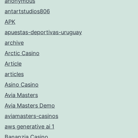
anonymous
antartstudios806
APK
apuestas-deportivas-uruguay
archive
Arctic Casino
Article
articles
Asino Casino
Avia Masters
Avia Masters Demo
aviamasters-casinos
aws generative ai 1
Bananzia Casino