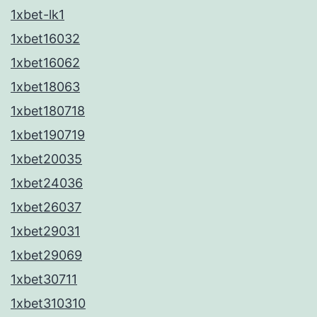
1xbet-lk1
1xbet16032
1xbet16062
1xbet18063
1xbet180718
1xbet190719
1xbet20035
1xbet24036
1xbet26037
1xbet29031
1xbet29069
1xbet30711
1xbet310310