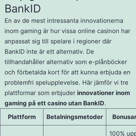
BankID
En av de mest intressanta innovationerna
inom gaming är hur vissa online casinon har
anpassat sig till spelare i regioner där
BankID inte är ett alternativ. De
tillhandahåller alternativ som e-plånböcker
och förbetalda kort för att kunna erbjuda en
problemfri spelupplevelse. Här jämför vi tre
plattformar som erbjuder
innovationer inom
gaming på ett casino utan BankID
.
Plattform
Betalningsmetoder
Bonusa
100% up