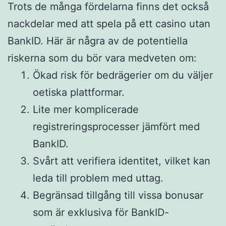
Trots de många fördelarna finns det också
nackdelar med att spela på ett casino utan
BankID. Här är några av de potentiella
riskerna som du bör vara medveten om:
Ökad risk för bedrägerier om du väljer
oetiska plattformar.
Lite mer komplicerade
registreringsprocesser jämfört med
BankID.
Svårt att verifiera identitet, vilket kan
leda till problem med uttag.
Begränsad tillgång till vissa bonusar
som är exklusiva för BankID-