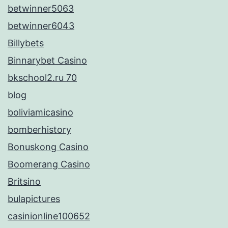
betwinner5063
betwinner6043
Billybets
Binnarybet Casino
bkschool2.ru 70
blog
boliviamicasino
bomberhistory
Bonuskong Casino
Boomerang Casino
Britsino
bulapictures
casinionline100652