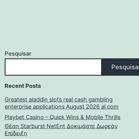
Pesquisar
Pesquisa
Recent Posts
Greatest aladdin slots real cash gambling
enterprise applications August 2026 al com
Playbet Casino – Quick Wins & Mobile Thrills
Θέση Starburst NetEnt Δοκιμάστε Δωρεάν
Επίδειξη