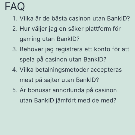
FAQ
Vilka är de bästa casinon utan BankID?
Hur väljer jag en säker plattform för
gaming utan BankID?
Behöver jag registrera ett konto för att
spela på casinon utan BankID?
Vilka betalningsmetoder accepteras
mest på sajter utan BankID?
Är bonusar annorlunda på casinon
utan BankID jämfört med de med?