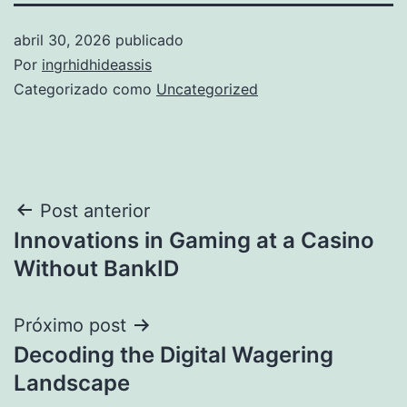
abril 30, 2026
publicado
Por
ingrhidhideassis
Categorizado como
Uncategorized
Navegação
Post anterior
Innovations in Gaming at a Casino
de
Without BankID
Post
Próximo post
Decoding the Digital Wagering
Landscape