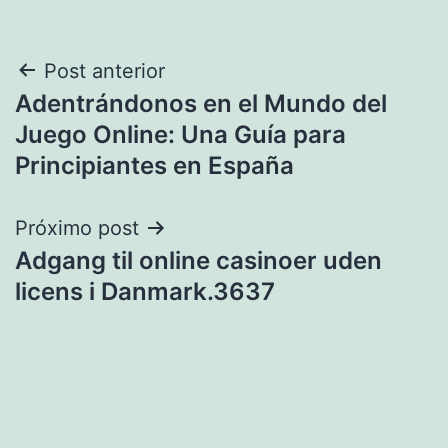
Navegação
Post anterior
Adentrándonos en el Mundo del
de
Juego Online: Una Guía para
Post
Principiantes en España
Próximo post
Adgang til online casinoer uden
licens i Danmark.3637