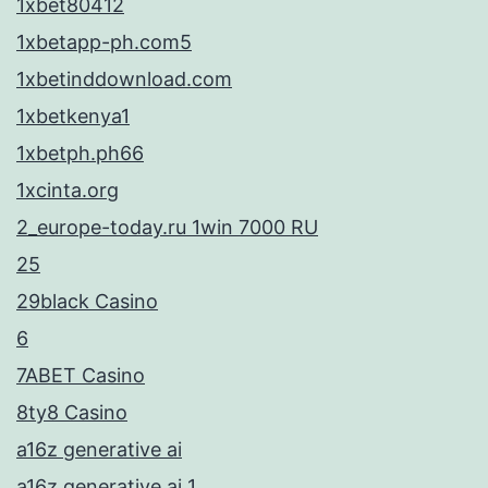
1xbet80412
1xbetapp-ph.com5
1xbetinddownload.com
1xbetkenya1
1xbetph.ph66
1xcinta.org
2_europe-today.ru 1win 7000 RU
25
29black Casino
6
7ABET Casino
8ty8 Casino
a16z generative ai
a16z generative ai 1