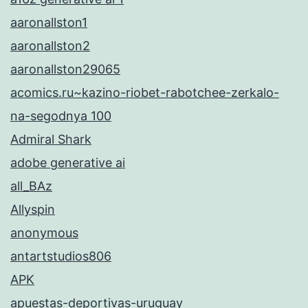
aaronallston1
aaronallston2
aaronallston29065
acomics.ru~kazino-riobet-rabotchee-zerkalo-
na-segodnya 100
Admiral Shark
adobe generative ai
all_BAz
Allyspin
anonymous
antartstudios806
APK
apuestas-deportivas-uruguay