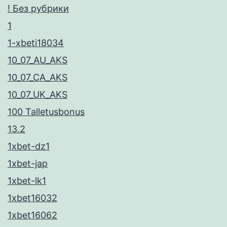
! Без рубрики
1
1-xbeti18034
10_07_AU_AKS
10_07_CA_AKS
10_07_UK_AKS
100 Talletusbonus
13.2
1xbet-dz1
1xbet-jap
1xbet-lk1
1xbet16032
1xbet16062