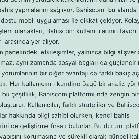
bahis yapmalarını sağlıyor. Bahiscom, bu aland
ı dostu mobil uygulaması ile dikkat çekiyor. Kola
işlem olanakları, Bahiscom kullanıcılarının favori
ri arasında yer alıyor.
panelindeki etkileşimler, yalnızca bilgi alışveriş
kalmaz; aynı zamanda sosyal bağları da güçlendirir
yorumlarının bir diğer avantajı da farklı bakış açı
ır. Her kullanıcının kendine özgü bir analiz yön
e bu çeşitlilik, Bahiscom platformunda zengin bir 
uşturur. Kullanıcılar, farklı stratejiler ve Bahisc
lar hakkında bilgi sahibi olurken, kendi bahis
erini de geliştirme fırsatı bulurlar. Bu durum, pla
yapısını korumasına ve sürekli olarak güncel ka