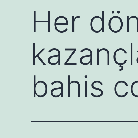
Her dön
kazançl
bahis c