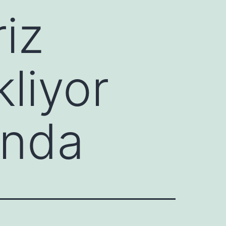
iz
liyor
ında