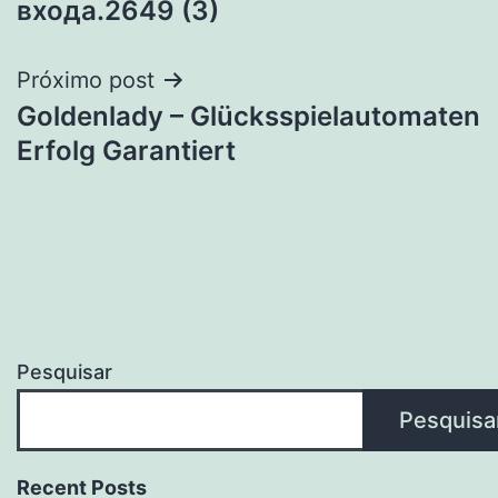
Post
входа.2649 (3)
Próximo post
Goldenlady – Glücksspielautomaten
Erfolg Garantiert
Pesquisar
Pesquisa
Recent Posts