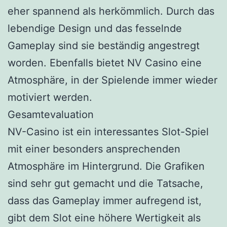
eher spannend als herkömmlich. Durch das
lebendige Design und das fesselnde
Gameplay sind sie beständig angestregt
worden. Ebenfalls bietet NV Casino eine
Atmosphäre, in der Spielende immer wieder
motiviert werden.
Gesamtevaluation
NV-Casino ist ein interessantes Slot-Spiel
mit einer besonders ansprechenden
Atmosphäre im Hintergrund. Die Grafiken
sind sehr gut gemacht und die Tatsache,
dass das Gameplay immer aufregend ist,
gibt dem Slot eine höhere Wertigkeit als