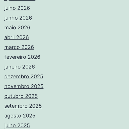
julho 2026
junho 2026
maio 2026
abril 2026
março 2026
fevereiro 2026
janeiro 2026
dezembro 2025
novembro 2025
outubro 2025
setembro 2025
agosto 2025
julho 2025