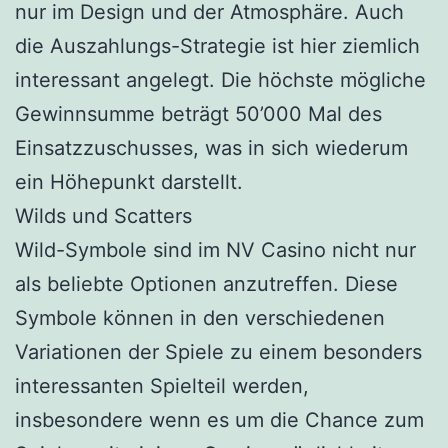
nur im Design und der Atmosphäre. Auch
die Auszahlungs-Strategie ist hier ziemlich
interessant angelegt. Die höchste mögliche
Gewinnsumme beträgt 50’000 Mal des
Einsatzzuschusses, was in sich wiederum
ein Höhepunkt darstellt.
Wilds und Scatters
Wild-Symbole sind im NV Casino nicht nur
als beliebte Optionen anzutreffen. Diese
Symbole können in den verschiedenen
Variationen der Spiele zu einem besonders
interessanten Spielteil werden,
insbesondere wenn es um die Chance zum