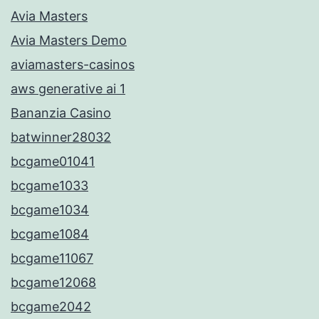
Avia Masters
Avia Masters Demo
aviamasters-casinos
aws generative ai 1
Bananzia Casino
batwinner28032
bcgame01041
bcgame1033
bcgame1034
bcgame1084
bcgame11067
bcgame12068
bcgame2042