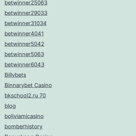
betwinner25063
betwinner29033
betwinner31034
betwinner4041
betwinner5042
betwinner5063
betwinner6043
Billybets
Binnarybet Casino
bkschool2.ru 70
blog
boliviamicasino
bomberhistory