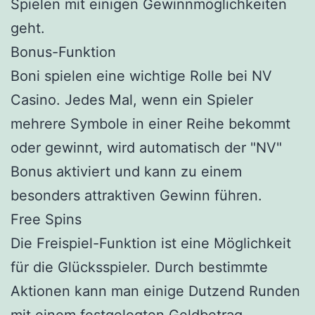
Spielen mit einigen Gewinnmöglichkeiten
geht.
Bonus-Funktion
Boni spielen eine wichtige Rolle bei NV
Casino. Jedes Mal, wenn ein Spieler
mehrere Symbole in einer Reihe bekommt
oder gewinnt, wird automatisch der "NV"
Bonus aktiviert und kann zu einem
besonders attraktiven Gewinn führen.
Free Spins
Die Freispiel-Funktion ist eine Möglichkeit
für die Glücksspieler. Durch bestimmte
Aktionen kann man einige Dutzend Runden
mit einem festgelegten Geldbetrag