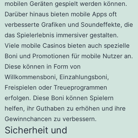
mobilen Geräten gespielt werden können.
Darüber hinaus bieten mobile Apps oft
verbesserte Grafiken und Soundeffekte, die
das Spielerlebnis immersiver gestalten.
Viele mobile Casinos bieten auch spezielle
Boni und Promotionen für mobile Nutzer an.
Diese können in Form von
Willkommensboni, Einzahlungsboni,
Freispielen oder Treueprogrammen
erfolgen. Diese Boni können Spielern
helfen, ihr Guthaben zu erhöhen und ihre
Gewinnchancen zu verbessern.
Sicherheit und