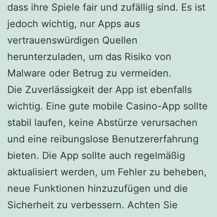
dass ihre Spiele fair und zufällig sind. Es ist
jedoch wichtig, nur Apps aus
vertrauenswürdigen Quellen
herunterzuladen, um das Risiko von
Malware oder Betrug zu vermeiden.
Die Zuverlässigkeit der App ist ebenfalls
wichtig. Eine gute mobile Casino-App sollte
stabil laufen, keine Abstürze verursachen
und eine reibungslose Benutzererfahrung
bieten. Die App sollte auch regelmäßig
aktualisiert werden, um Fehler zu beheben,
neue Funktionen hinzuzufügen und die
Sicherheit zu verbessern. Achten Sie