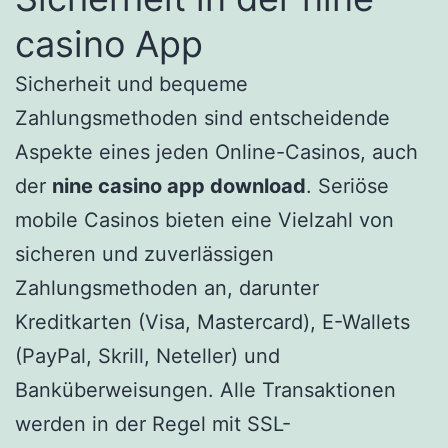
casino App
Sicherheit und bequeme
Zahlungsmethoden sind entscheidende
Aspekte eines jeden Online-Casinos, auch
der
nine casino app download
. Seriöse
mobile Casinos bieten eine Vielzahl von
sicheren und zuverlässigen
Zahlungsmethoden an, darunter
Kreditkarten (Visa, Mastercard), E-Wallets
(PayPal, Skrill, Neteller) und
Banküberweisungen. Alle Transaktionen
werden in der Regel mit SSL-