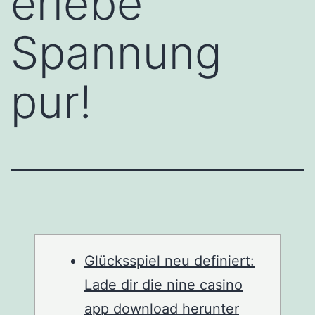
erlebe
Spannung
pur!
Glücksspiel neu definiert:
Lade dir die nine casino
app download herunter