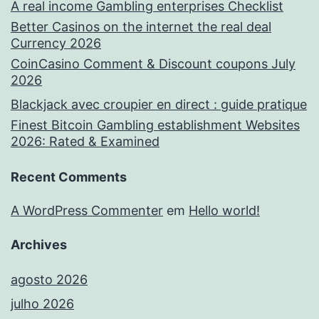
A real income Gambling enterprises Checklist
Better Casinos on the internet the real deal
Currency 2026
CoinCasino Comment & Discount coupons July
2026
Blackjack avec croupier en direct : guide pratique
Finest Bitcoin Gambling establishment Websites
2026: Rated & Examined
Recent Comments
A WordPress Commenter
em
Hello world!
Archives
agosto 2026
julho 2026