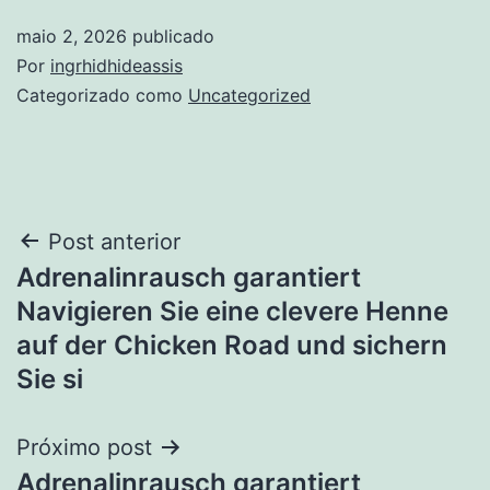
maio 2, 2026
publicado
Por
ingrhidhideassis
Categorizado como
Uncategorized
Navegação
Post anterior
Adrenalinrausch garantiert
de
Navigieren Sie eine clevere Henne
Post
auf der Chicken Road und sichern
Sie si
Próximo post
Adrenalinrausch garantiert