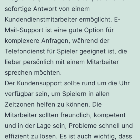
sofortige Antwort von einem
Kundendienstmitarbeiter ermöglicht. E-
Mail-Support ist eine gute Option für
komplexere Anfragen, während der
Telefondienst für Spieler geeignet ist, die
lieber persönlich mit einem Mitarbeiter
sprechen möchten.
Der Kundensupport sollte rund um die Uhr
verfügbar sein, um Spielern in allen
Zeitzonen helfen zu können. Die
Mitarbeiter sollten freundlich, kompetent
und in der Lage sein, Probleme schnell und
effizient zu lösen. Es ist auch wichtig, dass