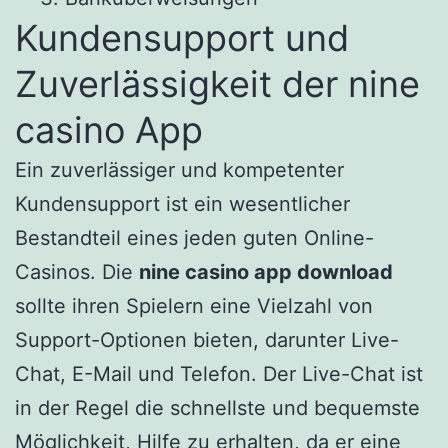
Kundensupport und
Zuverlässigkeit der nine
casino App
Ein zuverlässiger und kompetenter
Kundensupport ist ein wesentlicher
Bestandteil eines jeden guten Online-
Casinos. Die
nine casino app download
sollte ihren Spielern eine Vielzahl von
Support-Optionen bieten, darunter Live-
Chat, E-Mail und Telefon. Der Live-Chat ist
in der Regel die schnellste und bequemste
Möglichkeit, Hilfe zu erhalten, da er eine