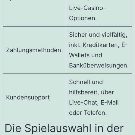
Live-Casino-
Optionen.
Sicher und vielfältig,
inkl. Kreditkarten, E-
Zahlungsmethoden
Wallets und
Banküberweisungen.
Schnell und
hilfsbereit, über
Kundensupport
Live-Chat, E-Mail
oder Telefon.
Die Spielauswahl in der