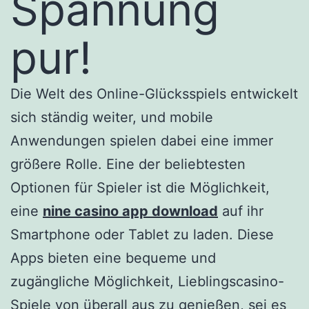
Spannung
pur!
Die Welt des Online-Glücksspiels entwickelt
sich ständig weiter, und mobile
Anwendungen spielen dabei eine immer
größere Rolle. Eine der beliebtesten
Optionen für Spieler ist die Möglichkeit,
eine
nine casino app download
auf ihr
Smartphone oder Tablet zu laden. Diese
Apps bieten eine bequeme und
zugängliche Möglichkeit, Lieblingscasino-
Spiele von überall aus zu genießen, sei es