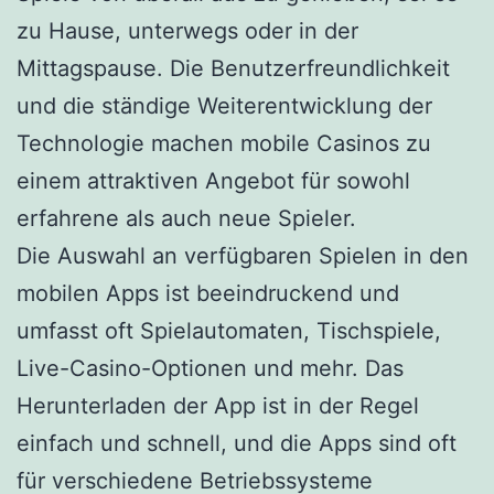
zu Hause, unterwegs oder in der
Mittagspause. Die Benutzerfreundlichkeit
und die ständige Weiterentwicklung der
Technologie machen mobile Casinos zu
einem attraktiven Angebot für sowohl
erfahrene als auch neue Spieler.
Die Auswahl an verfügbaren Spielen in den
mobilen Apps ist beeindruckend und
umfasst oft Spielautomaten, Tischspiele,
Live-Casino-Optionen und mehr. Das
Herunterladen der App ist in der Regel
einfach und schnell, und die Apps sind oft
für verschiedene Betriebssysteme