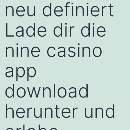
neu definiert
Lade dir die
nine casino
app
download
herunter und