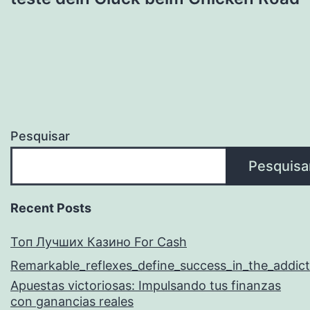
Pesquisar
Pesquisa
Recent Posts
Топ Лучших Казино For Cash
Remarkable_reflexes_define_success_in_the_addic
Apuestas victoriosas: Impulsando tus finanzas
con ganancias reales