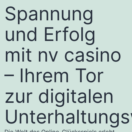
Spannung
und Erfolg
mit nv casino
– Ihrem Tor
zur digitalen
Unterhaltungs
Die Welt des Online-Glücksspiels erlebt