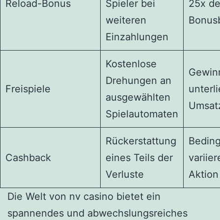
Reload-Bonus
Spieler bei
25x de
weiteren
Bonus
Einzahlungen
Kostenlose
Gewin
Drehungen an
Freispiele
unterl
ausgewählten
Umsat
Spielautomaten
Rückerstattung
Bedin
Cashback
eines Teils der
variie
Verluste
Aktion
Die Welt von nv casino bietet ein
spannendes und abwechslungsreiches