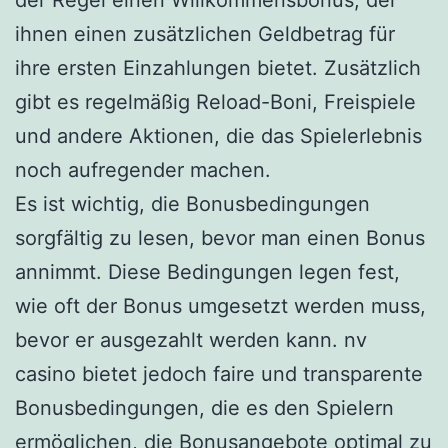
ihnen einen zusätzlichen Geldbetrag für
ihre ersten Einzahlungen bietet. Zusätzlich
gibt es regelmäßig Reload-Boni, Freispiele
und andere Aktionen, die das Spielerlebnis
noch aufregender machen.
Es ist wichtig, die Bonusbedingungen
sorgfältig zu lesen, bevor man einen Bonus
annimmt. Diese Bedingungen legen fest,
wie oft der Bonus umgesetzt werden muss,
bevor er ausgezahlt werden kann. nv
casino bietet jedoch faire und transparente
Bonusbedingungen, die es den Spielern
ermöglichen, die Bonusangebote optimal zu