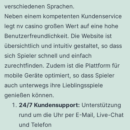
verschiedenen Sprachen.
Neben einem kompetenten Kundenservice
legt nv casino großen Wert auf eine hohe
Benutzerfreundlichkeit. Die Website ist
übersichtlich und intuitiv gestaltet, so dass
sich Spieler schnell und einfach
zurechtfinden. Zudem ist die Plattform für
mobile Geräte optimiert, so dass Spieler
auch unterwegs ihre Lieblingsspiele
genießen können.
24/7 Kundensupport:
Unterstützung
rund um die Uhr per E-Mail, Live-Chat
und Telefon