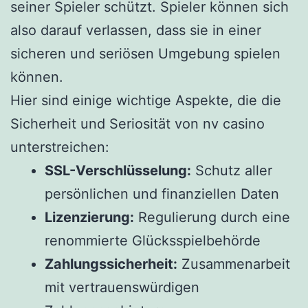
seiner Spieler schützt. Spieler können sich
also darauf verlassen, dass sie in einer
sicheren und seriösen Umgebung spielen
können.
Hier sind einige wichtige Aspekte, die die
Sicherheit und Seriosität von nv casino
unterstreichen:
SSL-Verschlüsselung:
Schutz aller
persönlichen und finanziellen Daten
Lizenzierung:
Regulierung durch eine
renommierte Glücksspielbehörde
Zahlungssicherheit:
Zusammenarbeit
mit vertrauenswürdigen