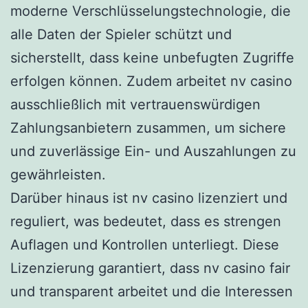
moderne Verschlüsselungstechnologie, die
alle Daten der Spieler schützt und
sicherstellt, dass keine unbefugten Zugriffe
erfolgen können. Zudem arbeitet nv casino
ausschließlich mit vertrauenswürdigen
Zahlungsanbietern zusammen, um sichere
und zuverlässige Ein- und Auszahlungen zu
gewährleisten.
Darüber hinaus ist nv casino lizenziert und
reguliert, was bedeutet, dass es strengen
Auflagen und Kontrollen unterliegt. Diese
Lizenzierung garantiert, dass nv casino fair
und transparent arbeitet und die Interessen