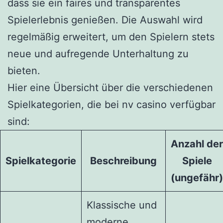
dass sie ein faires und transparentes
Spielerlebnis genießen. Die Auswahl wird
regelmäßig erweitert, um den Spielern stets
neue und aufregende Unterhaltung zu
bieten.
Hier eine Übersicht über die verschiedenen
Spielkategorien, die bei nv casino verfügbar
sind:
Anzahl der
Spielkategorie
Beschreibung
Spiele
(ungefähr)
Klassische und
moderne