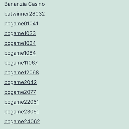
Bananzia Casino
batwinner28032
bcgame01041
bcgame1033
bcgame1034
bcgame1084
bcgame11067
bcgame12068
bcgame2042
bcgame2077
bcgame22061
bcgame23061
bcgame24062