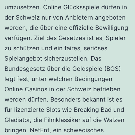
umzusetzen. Online Glücksspiele dürfen in
der Schweiz nur von Anbietern angeboten
werden, die über eine offizielle Bewilligung
verfügen. Ziel des Gesetzes ist es, Spieler
zu schützen und ein faires, seriöses
Spielangebot sicherzustellen. Das
Bundesgesetz über die Geldspiele (BGS)
legt fest, unter welchen Bedingungen
Online Casinos in der Schweiz betrieben
werden dürfen. Besonders bekannt ist es
für lizenzierte Slots wie Breaking Bad und
Gladiator, die Filmklassiker auf die Walzen
bringen. NetEnt, ein schwedisches