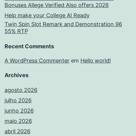
Bonuses Allege Verified Also offers 2026
Help make your College AI Ready
Twin Spin Slot Remark and Demonstration 96
55% RTP
Recent Comments
A WordPress Commenter
em
Hello world!
Archives
agosto 2026
julho 2026
junho 2026
maio 2026
abril 2026