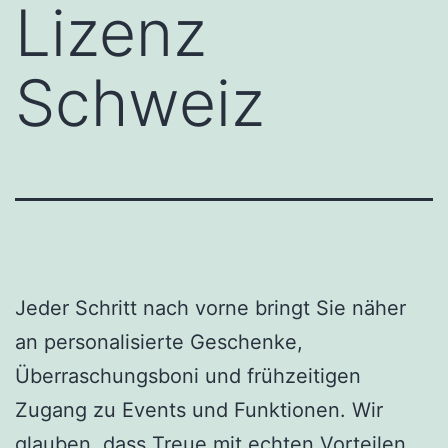
Lizenz
Schweiz
Jeder Schritt nach vorne bringt Sie näher
an personalisierte Geschenke,
Überraschungsboni und frühzeitigen
Zugang zu Events und Funktionen. Wir
glauben, dass Treue mit echten Vorteilen