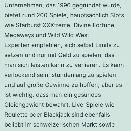
Unternehmen, das 1996 gegründet wurde,
bietet rund 200 Spiele, hauptsächlich Slots
wie Starburst XXXtreme, Divine Fortune
Megaways und Wild Wild West.
Experten empfehlen, sich selbst Limits zu
setzen und nur mit Geld zu spielen, das
man sich leisten kann zu verlieren. Es kann
verlockend sein, stundenlang zu spielen
und auf große Gewinne zu hoffen, aber es
ist wichtig, dass man ein gesundes
Gleichgewicht bewahrt. Live-Spiele wie
Roulette oder Blackjack sind ebenfalls
beliebt im schweizerischen Markt sowie