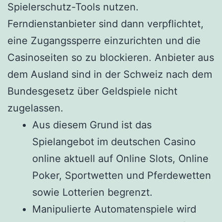
Spielerschutz-Tools nutzen.
Ferndienstanbieter sind dann verpflichtet,
eine Zugangssperre einzurichten und die
Casinoseiten so zu blockieren. Anbieter aus
dem Ausland sind in der Schweiz nach dem
Bundesgesetz über Geldspiele nicht
zugelassen.
Aus diesem Grund ist das
Spielangebot im deutschen Casino
online aktuell auf Online Slots, Online
Poker, Sportwetten und Pferdewetten
sowie Lotterien begrenzt.
Manipulierte Automatenspiele wird