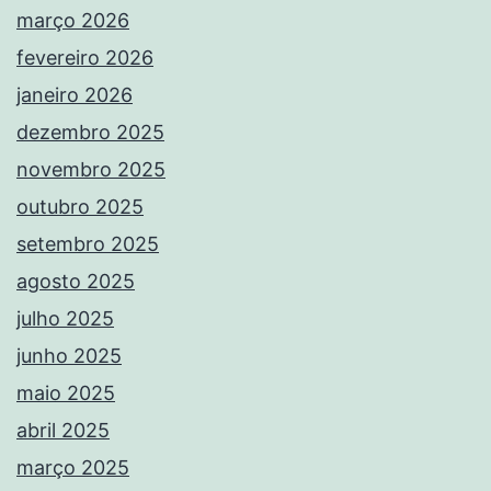
março 2026
fevereiro 2026
janeiro 2026
dezembro 2025
novembro 2025
outubro 2025
setembro 2025
agosto 2025
julho 2025
junho 2025
maio 2025
abril 2025
março 2025