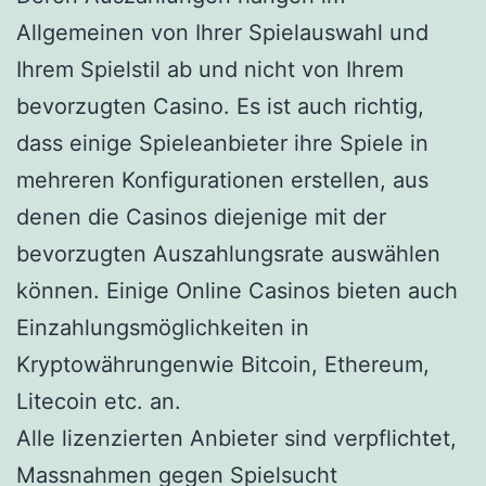
Allgemeinen von Ihrer Spielauswahl und
Ihrem Spielstil ab und nicht von Ihrem
bevorzugten Casino. Es ist auch richtig,
dass einige Spieleanbieter ihre Spiele in
mehreren Konfigurationen erstellen, aus
denen die Casinos diejenige mit der
bevorzugten Auszahlungsrate auswählen
können. Einige Online Casinos bieten auch
Einzahlungsmöglichkeiten in
Kryptowährungenwie Bitcoin, Ethereum,
Litecoin etc. an.
Alle lizenzierten Anbieter sind verpflichtet,
Massnahmen gegen Spielsucht