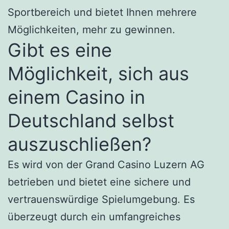
Sportbereich und bietet Ihnen mehrere
Möglichkeiten, mehr zu gewinnen.
Gibt es eine
Möglichkeit, sich aus
einem Casino in
Deutschland selbst
auszuschließen?
Es wird von der Grand Casino Luzern AG
betrieben und bietet eine sichere und
vertrauenswürdige Spielumgebung. Es
überzeugt durch ein umfangreiches