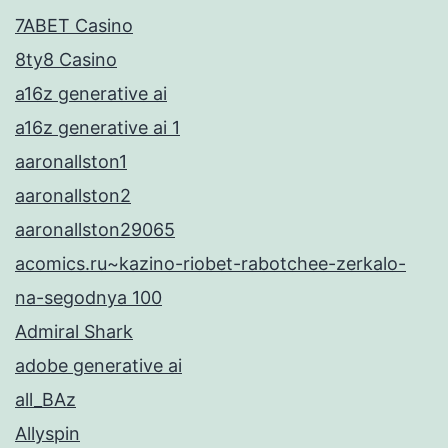
7ABET Casino
8ty8 Casino
a16z generative ai
a16z generative ai 1
aaronallston1
aaronallston2
aaronallston29065
acomics.ru~kazino-riobet-rabotchee-zerkalo-
na-segodnya 100
Admiral Shark
adobe generative ai
all_BAz
Allyspin