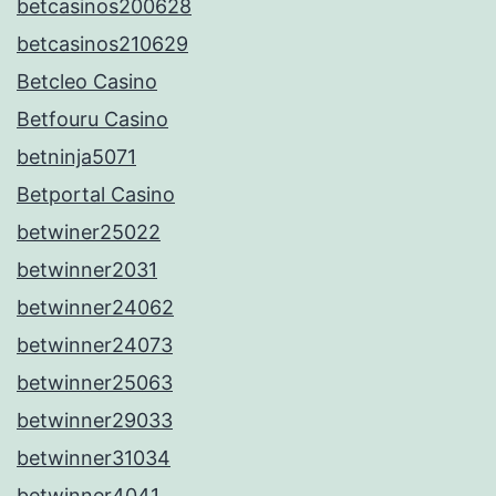
betcasinos200628
betcasinos210629
Betcleo Casino
Betfouru Casino
betninja5071
Betportal Casino
betwiner25022
betwinner2031
betwinner24062
betwinner24073
betwinner25063
betwinner29033
betwinner31034
betwinner4041