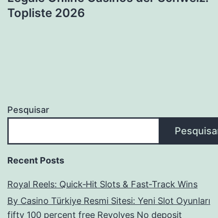
Topliste 2026
Pesquisar
Pesquisa
Recent Posts
Royal Reels: Quick‑Hit Slots & Fast‑Track Wins
By Casino Türkiye Resmi Sitesi: Yeni Slot Oyunları
fifty 100 percent free Revolves No deposit