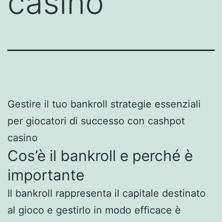
casino
Gestire il tuo bankroll strategie essenziali
per giocatori di successo con cashpot
casino
Cos’è il bankroll e perché è
importante
Il bankroll rappresenta il capitale destinato
al gioco e gestirlo in modo efficace è