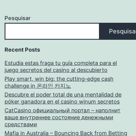
Pesquisar
Pesquisa
Recent Posts
Estudia estas fraga tu guía completa para el
juego secretos del casino al descubierto
Play smart, win big: the cutting-edge cash
challenge in 온라인 카지노
Descubre el poder total de una mentalidad de
póker ganadora en el casino winum secretos
CatCasino официальный портал – наполнит
ваше внутреннее состояние денежными
средствами
Mafia in Australia – Bouncing Back from Betting