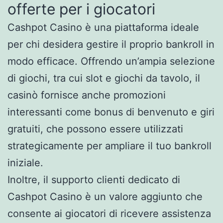
offerte per i giocatori
Cashpot Casino è una piattaforma ideale
per chi desidera gestire il proprio bankroll in
modo efficace. Offrendo un’ampia selezione
di giochi, tra cui slot e giochi da tavolo, il
casinò fornisce anche promozioni
interessanti come bonus di benvenuto e giri
gratuiti, che possono essere utilizzati
strategicamente per ampliare il tuo bankroll
iniziale.
Inoltre, il supporto clienti dedicato di
Cashpot Casino è un valore aggiunto che
consente ai giocatori di ricevere assistenza