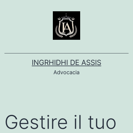
Pular
para
o
conteúdo
INGRHIDHI DE ASSIS
Advocacia
Gestire il tuo