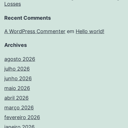
Losses
Recent Comments
A WordPress Commenter
em
Hello world!
Archives
agosto 2026
julho 2026
junho 2026
maio 2026
abril 2026
março 2026
fevereiro 2026
janeiro 2026