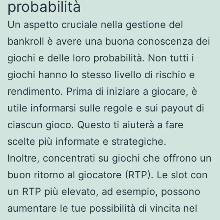
probabilità
Un aspetto cruciale nella gestione del
bankroll è avere una buona conoscenza dei
giochi e delle loro probabilità. Non tutti i
giochi hanno lo stesso livello di rischio e
rendimento. Prima di iniziare a giocare, è
utile informarsi sulle regole e sui payout di
ciascun gioco. Questo ti aiuterà a fare
scelte più informate e strategiche.
Inoltre, concentrati su giochi che offrono un
buon ritorno al giocatore (RTP). Le slot con
un RTP più elevato, ad esempio, possono
aumentare le tue possibilità di vincita nel