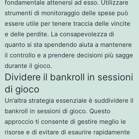
fondamentale attenersi ad esso. Utilizzare
strumenti di monitoraggio delle spese può
essere utile per tenere traccia delle vincite
e delle perdite. La consapevolezza di
quanto si sta spendendo aiuta a mantenere
il controllo e a prendere decisioni più sagge
durante il gioco.
Dividere il bankroll in sessioni
di gioco
Un’altra strategia essenziale è suddividere il
bankroll in sessioni di gioco. Questo
approccio ti consente di gestire meglio le
risorse e di evitare di esaurire rapidamente