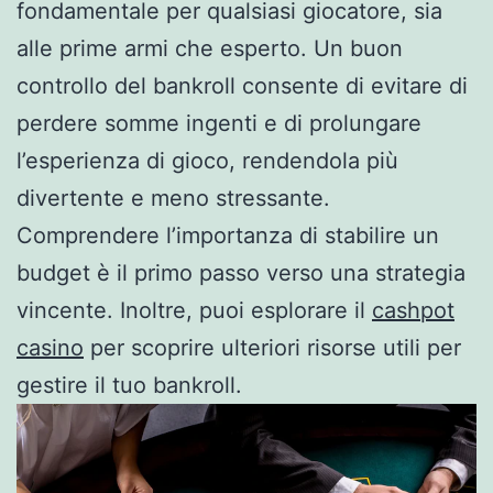
fondamentale per qualsiasi giocatore, sia
alle prime armi che esperto. Un buon
controllo del bankroll consente di evitare di
perdere somme ingenti e di prolungare
l’esperienza di gioco, rendendola più
divertente e meno stressante.
Comprendere l’importanza di stabilire un
budget è il primo passo verso una strategia
vincente. Inoltre, puoi esplorare il
cashpot
casino
per scoprire ulteriori risorse utili per
gestire il tuo bankroll.