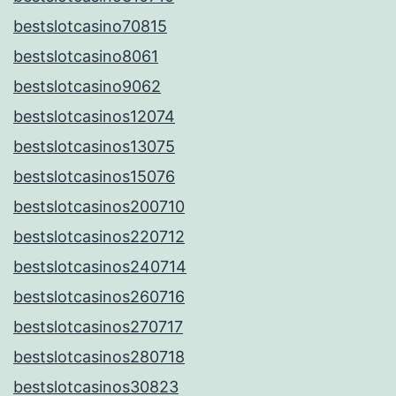
bestslotcasino70815
bestslotcasino8061
bestslotcasino9062
bestslotcasinos12074
bestslotcasinos13075
bestslotcasinos15076
bestslotcasinos200710
bestslotcasinos220712
bestslotcasinos240714
bestslotcasinos260716
bestslotcasinos270717
bestslotcasinos280718
bestslotcasinos30823