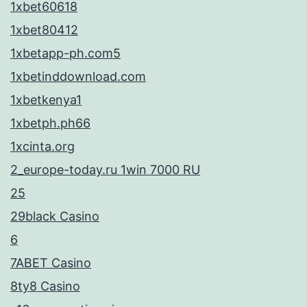
1xbet60618
1xbet80412
1xbetapp-ph.com5
1xbetinddownload.com
1xbetkenya1
1xbetph.ph66
1xcinta.org
2_europe-today.ru 1win 7000 RU
25
29black Casino
6
7ABET Casino
8ty8 Casino