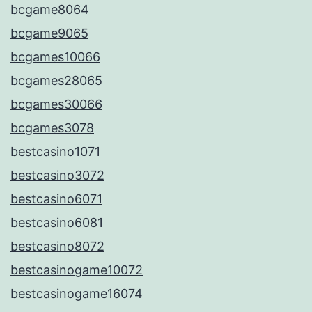
bcgame8064
bcgame9065
bcgames10066
bcgames28065
bcgames30066
bcgames3078
bestcasino1071
bestcasino3072
bestcasino6071
bestcasino6081
bestcasino8072
bestcasinogame10072
bestcasinogame16074