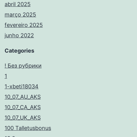
abril 2025
março 2025
fevereiro 2025
junho 2022
Categories
! Без рубрики
1
1-xbeti18034
10_07_AU_AKS
10_07_CA_AKS
10_07_UK_AKS
100 Talletusbonus