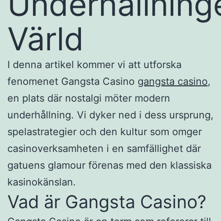
Underhållning
Värld
I denna artikel kommer vi att utforska
fenomenet Gangsta Casino
gangsta casino
,
en plats där nostalgi möter modern
underhållning. Vi dyker ned i dess ursprung,
spelastrategier och den kultur som omger
casinoverksamheten i en samfällighet där
gatuens glamour förenas med den klassiska
kasinokänslan.
Vad är Gangsta Casino?