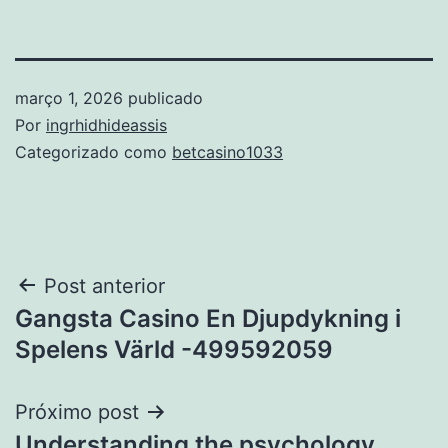
março 1, 2026
publicado
Por
ingrhidhideassis
Categorizado como
betcasino1033
Navegação
Post anterior
Gangsta Casino En Djupdykning i
de
Spelens Värld -499592059
Post
Próximo post
Understanding the psychology