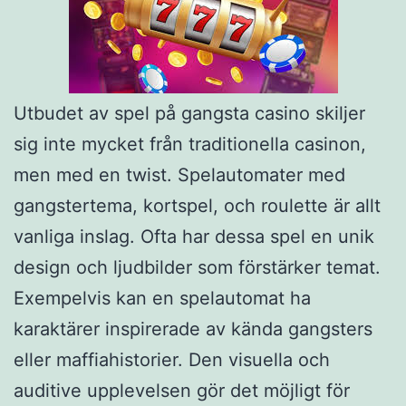
Utbudet av spel på gangsta casino skiljer
sig inte mycket från traditionella casinon,
men med en twist. Spelautomater med
gangstertema, kortspel, och roulette är allt
vanliga inslag. Ofta har dessa spel en unik
design och ljudbilder som förstärker temat.
Exempelvis kan en spelautomat ha
karaktärer inspirerade av kända gangsters
eller maffiahistorier. Den visuella och
auditive upplevelsen gör det möjligt för