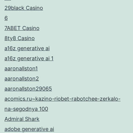
29black Casino
6
7ABET Casino
8ty8 Casino
a16z generative ai
a16z generative ai 1
aaronallston1
aaronallston2
aaronallston29065
acomics.ru~kazino-riobet-rabotchee-zerkalo-
na-segodnya 100
Admiral Shark
adobe generative ai