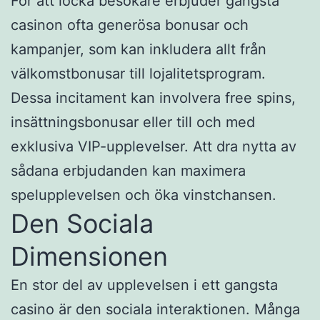
För att locka besökare erbjuder gangsta
casinon ofta generösa bonusar och
kampanjer, som kan inkludera allt från
välkomstbonusar till lojalitetsprogram.
Dessa incitament kan involvera free spins,
insättningsbonusar eller till och med
exklusiva VIP-upplevelser. Att dra nytta av
sådana erbjudanden kan maximera
spelupplevelsen och öka vinstchansen.
Den Sociala
Dimensionen
En stor del av upplevelsen i ett gangsta
casino är den sociala interaktionen. Många