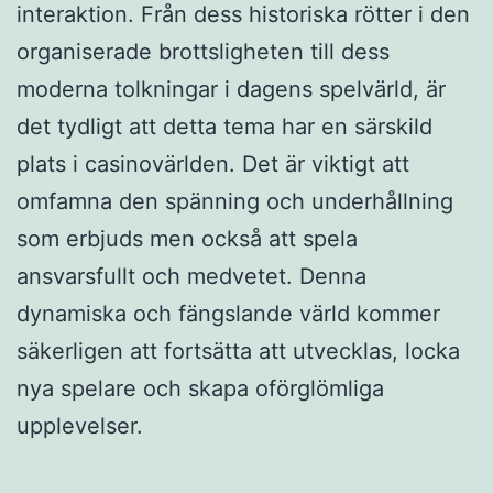
interaktion. Från dess historiska rötter i den
organiserade brottsligheten till dess
moderna tolkningar i dagens spelvärld, är
det tydligt att detta tema har en särskild
plats i casinovärlden. Det är viktigt att
omfamna den spänning och underhållning
som erbjuds men också att spela
ansvarsfullt och medvetet. Denna
dynamiska och fängslande värld kommer
säkerligen att fortsätta att utvecklas, locka
nya spelare och skapa oförglömliga
upplevelser.