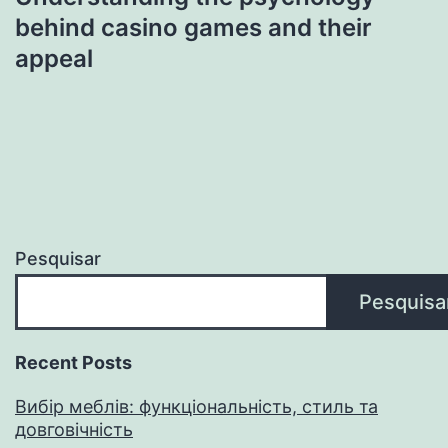
behind casino games and their
appeal
Pesquisar
Pesquisa
Recent Posts
Вибір меблів: функціональність, стиль та
довговічність