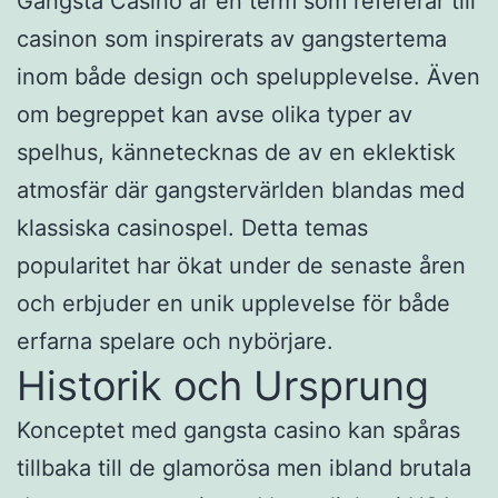
Gangsta Casino är en term som refererar till
casinon som inspirerats av gangstertema
inom både design och spelupplevelse. Även
om begreppet kan avse olika typer av
spelhus, kännetecknas de av en eklektisk
atmosfär där gangstervärlden blandas med
klassiska casinospel. Detta temas
popularitet har ökat under de senaste åren
och erbjuder en unik upplevelse för både
erfarna spelare och nybörjare.
Historik och Ursprung
Konceptet med gangsta casino kan spåras
tillbaka till de glamorösa men ibland brutala