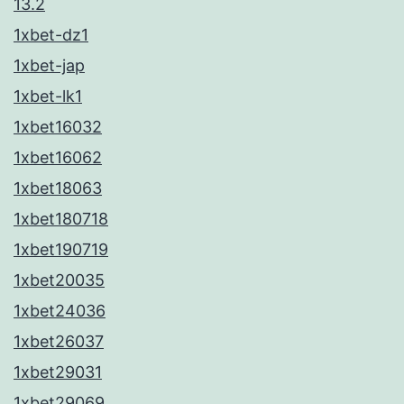
13.2
1xbet-dz1
1xbet-jap
1xbet-lk1
1xbet16032
1xbet16062
1xbet18063
1xbet180718
1xbet190719
1xbet20035
1xbet24036
1xbet26037
1xbet29031
1xbet29069