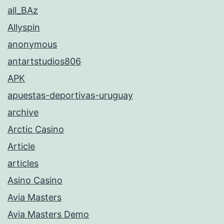
all_BAz
Allyspin
anonymous
antartstudios806
APK
apuestas-deportivas-uruguay
archive
Arctic Casino
Article
articles
Asino Casino
Avia Masters
Avia Masters Demo