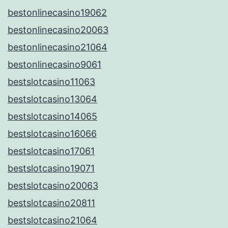
bestonlinecasino19062
bestonlinecasino20063
bestonlinecasino21064
bestonlinecasino9061
bestslotcasino11063
bestslotcasino13064
bestslotcasino14065
bestslotcasino16066
bestslotcasino17061
bestslotcasino19071
bestslotcasino20063
bestslotcasino20811
bestslotcasino21064