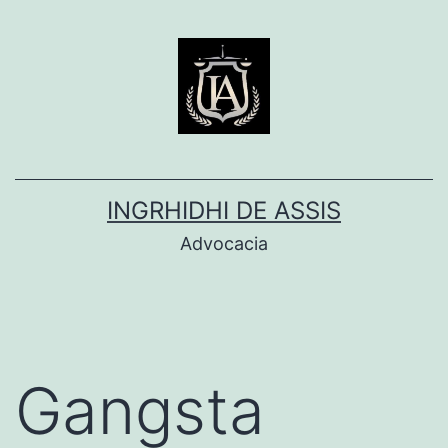
Pular
para
o
conteúdo
INGRHIDHI DE ASSIS
Advocacia
Gangsta