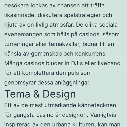
besökare lockas av chansen att träffa
likasinnade, diskutera spelstrategier och
njuta av en livlig atmosfär. De olika sociala
evenemangen som hålls på casinos, såsom
turneringar eller temakvällar, bidrar till en
känsla av gemenskap och konkurrens.
Många casinos bjuder in DJ:s eller liveband
för att komplettera den puls som
genomsyrar dessa anläggningar.
Tema & Design
Ett av de mest utmärkande kännetecknen
för gangsta casino är designen. Vanligtvis
inspirerad av den urbana kulturen, kan man