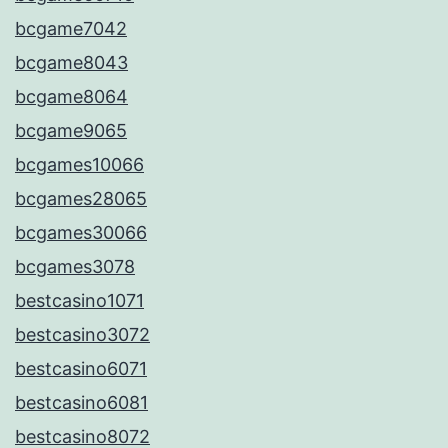
bcgame7042
bcgame8043
bcgame8064
bcgame9065
bcgames10066
bcgames28065
bcgames30066
bcgames3078
bestcasino1071
bestcasino3072
bestcasino6071
bestcasino6081
bestcasino8072