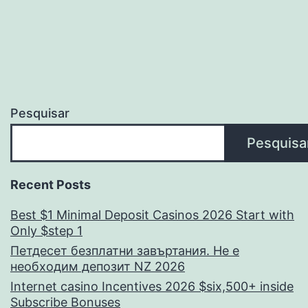
Pesquisar
Pesquisa
Recent Posts
Best $1 Minimal Deposit Casinos 2026 Start with
Only $step 1
Петдесет безплатни завъртания. Не е
необходим депозит NZ 2026
Internet casino Incentives 2026 $six,500+ inside
Subscribe Bonuses