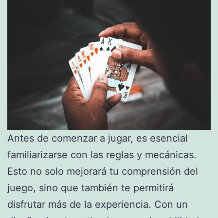
Antes de comenzar a jugar, es esencial
familiarizarse con las reglas y mecánicas.
Esto no solo mejorará tu comprensión del
juego, sino que también te permitirá
disfrutar más de la experiencia. Con un