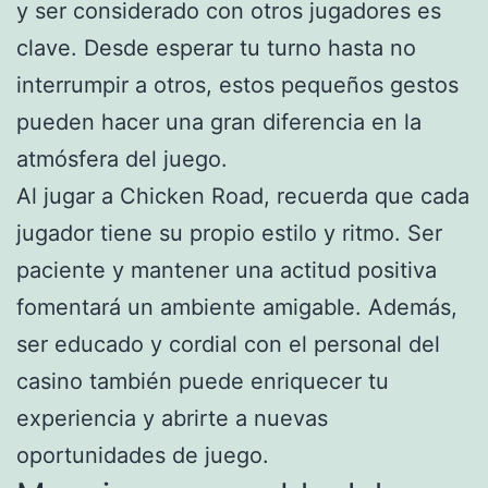
y ser considerado con otros jugadores es
clave. Desde esperar tu turno hasta no
interrumpir a otros, estos pequeños gestos
pueden hacer una gran diferencia en la
atmósfera del juego.
Al jugar a Chicken Road, recuerda que cada
jugador tiene su propio estilo y ritmo. Ser
paciente y mantener una actitud positiva
fomentará un ambiente amigable. Además,
ser educado y cordial con el personal del
casino también puede enriquecer tu
experiencia y abrirte a nuevas
oportunidades de juego.