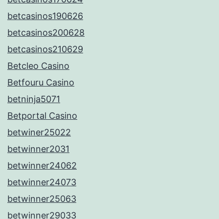
betcasinos190626
betcasinos200628
betcasinos210629
Betcleo Casino
Betfouru Casino
betninja5071
Betportal Casino
betwiner25022
betwinner2031
betwinner24062
betwinner24073
betwinner25063
betwinner29033