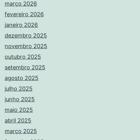
março 2026
fevereiro 2026
janeiro 2026
dezembro 2025
novembro 2025
outubro 2025
setembro 2025
agosto 2025
julho 2025
junho 2025
maio 2025
abril 2025
março 2025