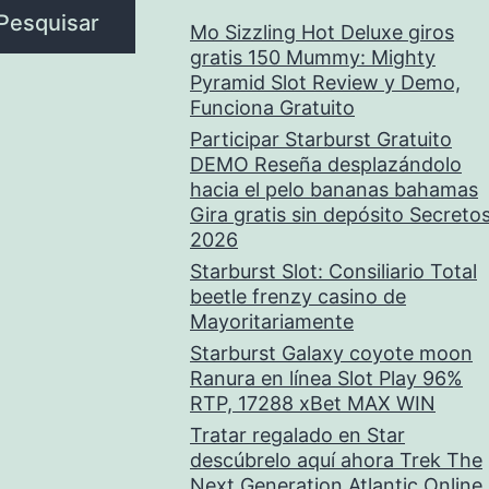
Pesquisar
Mo Sizzling Hot Deluxe giros
gratis 150 Mummy: Mighty
Pyramid Slot Review y Demo,
Funciona Gratuito
Participar Starburst Gratuito
DEMO Reseña desplazándolo
hacia el pelo bananas bahamas
Gira gratis sin depósito Secreto
2026
Starburst Slot: Consiliario Total
beetle frenzy casino de
Mayoritariamente
Starburst Galaxy coyote moon
Ranura en línea Slot Play 96%
RTP, 17288 xBet MAX WIN
Tratar regalado en Star
descúbrelo aquí ahora Trek The
Next Generation Atlantic Online