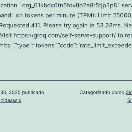
ization `org_01kbdc0tn5fdv8p2e8r5tjp3p8` serv
and` on tokens per minute (TPM): Limit 25000
Requested 411. Please try again in 53.28ms. N
Visit https://groq.com/self-serve-support/ to r
imits.”,”type”:”tokens”,”code”:”rate_limit_exceede
30, 2025
publicado
Categorizado como
Sl
dhideassis
S