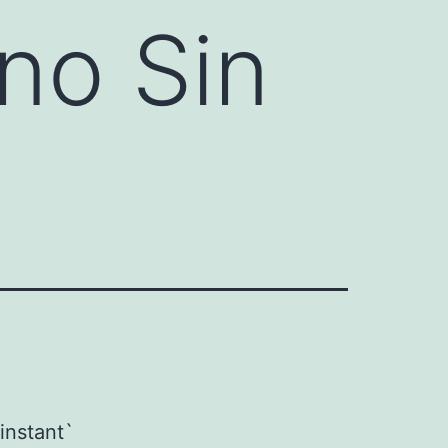
ono Sin
instant`