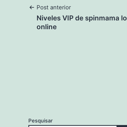
Navegação
Post anterior
Niveles VIP de spinmama lo
de
online
Post
Pesquisar