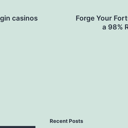
gin casinos
Forge Your Fort
a 98% R
Recent Posts