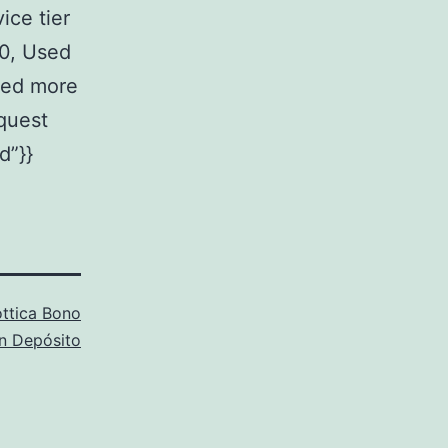
ice tier
0, Used
eed more
equest
d”}}
ottica Bono
in Depósito