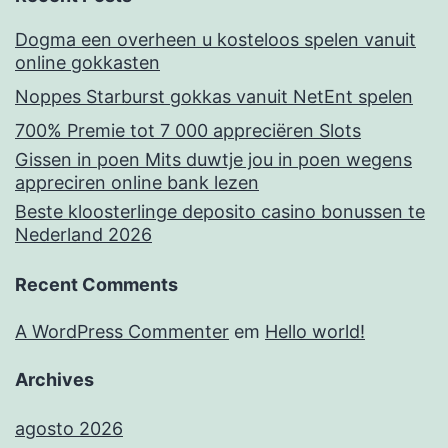
Dogma een overheen u kosteloos spelen vanuit
online gokkasten
Noppes Starburst gokkas vanuit NetEnt spelen
700% Premie tot 7 000 appreciëren Slots
Gissen in poen Mits duwtje jou in poen wegens
appreciren online bank lezen
Beste kloosterlinge deposito casino bonussen te
Nederland 2026
Recent Comments
A WordPress Commenter
em
Hello world!
Archives
agosto 2026