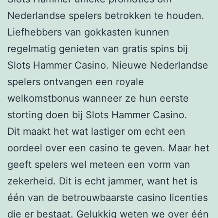
Nederlandse spelers betrokken te houden.
Liefhebbers van gokkasten kunnen
regelmatig genieten van gratis spins bij
Slots Hammer Casino. Nieuwe Nederlandse
spelers ontvangen een royale
welkomstbonus wanneer ze hun eerste
storting doen bij Slots Hammer Casino.
Dit maakt het wat lastiger om echt een
oordeel over een casino te geven. Maar het
geeft spelers wel meteen een vorm van
zekerheid. Dit is echt jammer, want het is
één van de betrouwbaarste casino licenties
die er bestaat. Gelukkig weten we over één