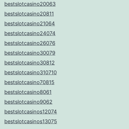
bestslotcasino20063
bestslotcasino20811
bestslotcasino21064
bestslotcasino24074
bestslotcasino26076
bestslotcasino30079
bestslotcasino30812
bestslotcasino310710
bestslotcasino70815
bestslotcasino8061
bestslotcasino9062
bestslotcasinos12074
bestslotcasinos13075