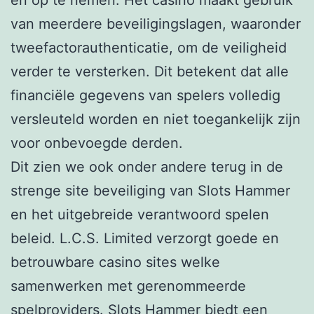
van meerdere beveiligingslagen, waaronder
tweefactorauthenticatie, om de veiligheid
verder te versterken. Dit betekent dat alle
financiële gegevens van spelers volledig
versleuteld worden en niet toegankelijk zijn
voor onbevoegde derden.
Dit zien we ook onder andere terug in de
strenge site beveiliging van Slots Hammer
en het uitgebreide verantwoord spelen
beleid. L.C.S. Limited verzorgt goede en
betrouwbare casino sites welke
samenwerken met gerenommeerde
spelproviders. Slots Hammer biedt een