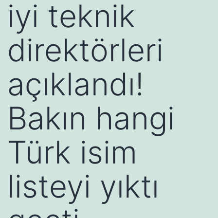
iyi teknik
direktörleri
açıklandı!
Bakın hangi
Türk isim
listeyi yıktı