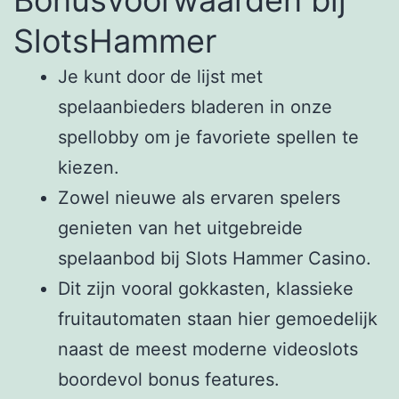
SlotsHammer
Je kunt door de lijst met
spelaanbieders bladeren in onze
spellobby om je favoriete spellen te
kiezen.
Zowel nieuwe als ervaren spelers
genieten van het uitgebreide
spelaanbod bij Slots Hammer Casino.
Dit zijn vooral gokkasten, klassieke
fruitautomaten staan hier gemoedelijk
naast de meest moderne videoslots
boordevol bonus features.