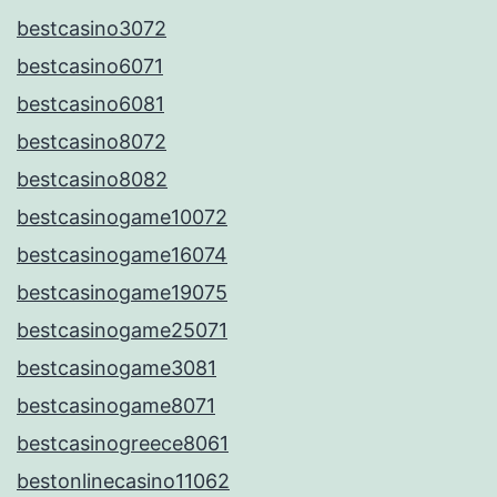
bestcasino3072
bestcasino6071
bestcasino6081
bestcasino8072
bestcasino8082
bestcasinogame10072
bestcasinogame16074
bestcasinogame19075
bestcasinogame25071
bestcasinogame3081
bestcasinogame8071
bestcasinogreece8061
bestonlinecasino11062