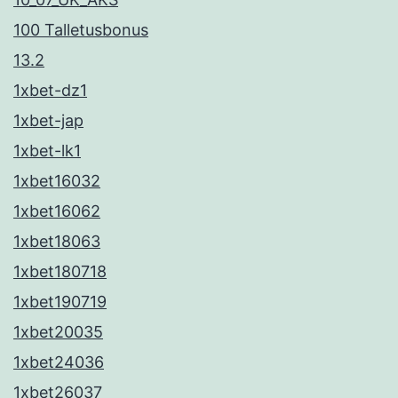
100 Talletusbonus
13.2
1xbet-dz1
1xbet-jap
1xbet-lk1
1xbet16032
1xbet16062
1xbet18063
1xbet180718
1xbet190719
1xbet20035
1xbet24036
1xbet26037