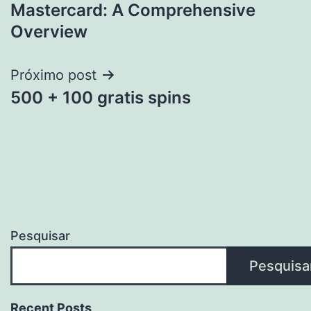
de
Mastercard: A Comprehensive
Post
Overview
Próximo post
500 + 100 gratis spins
Pesquisar
Pesquisa
Recent Posts