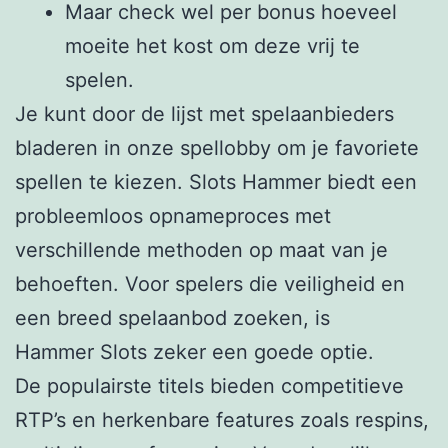
Maar check wel per bonus hoeveel
moeite het kost om deze vrij te
spelen.
Je kunt door de lijst met spelaanbieders
bladeren in onze spellobby om je favoriete
spellen te kiezen. Slots Hammer biedt een
probleemloos opnameproces met
verschillende methoden op maat van je
behoeften. Voor spelers die veiligheid en
een breed spelaanbod zoeken, is
Hammer Slots zeker een goede optie.
De populairste titels bieden competitieve
RTP’s en herkenbare features zoals respins,