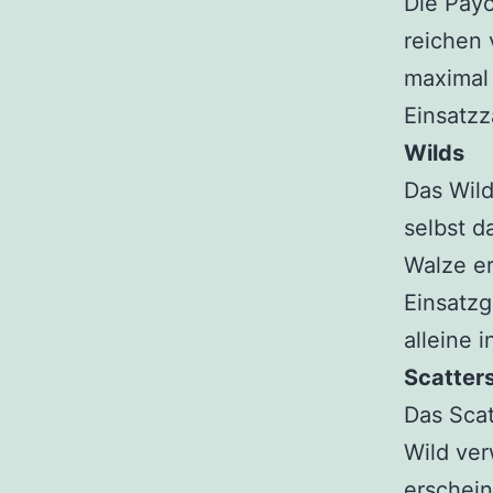
Die Payo
reichen 
maximal
Einsatzz
Wilds
Das Wild
selbst d
Walze e
Einsatz
alleine 
Scatter
Das Scat
Wild ve
erschein