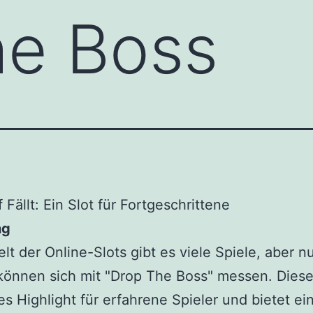
he Boss
 Fällt: Ein Slot für Fortgeschrittene
ng
elt der Online-Slots gibt es viele Spiele, aber n
önnen sich mit "Drop The Boss" messen. Dieser
es Highlight für erfahrene Spieler und bietet ei