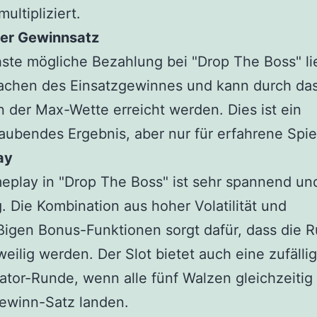
ultipliziert.
er Gewinnsatz
ste mögliche Bezahlung bei "Drop The Boss" li
achen des Einsatzgewinnes und kann durch da
n der Max-Wette erreicht werden. Dies ist ein
ubendes Ergebnis, aber nur für erfahrene Spiel
ay
play in "Drop The Boss" ist sehr spannend un
ig. Die Kombination aus hoher Volatilität und
igen Bonus-Funktionen sorgt dafür, dass die 
weilig werden. Der Slot bietet auch eine zufälli
kator-Runde, wenn alle fünf Walzen gleichzeitig
ewinn-Satz landen.