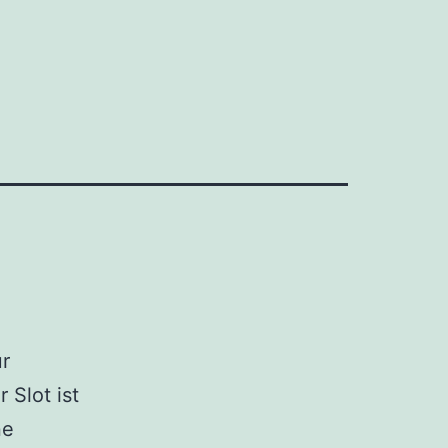
ur
 Slot ist
ne