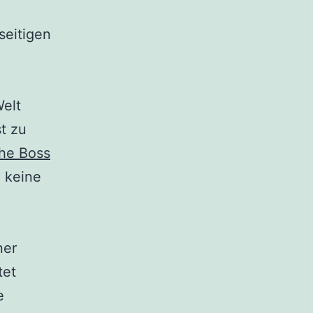
seitigen
Welt
t zu
he Boss
n keine
ner
tet
e