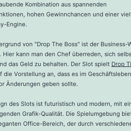
aubende Kombination aus spannenden
nktionen, hohen Gewinnchancen und einer viel
y-Engine.
ergrund von "Drop The Boss" ist der Business-
. Hier kann man den Chef überreden, sich selbs
nd das Geld zu behalten. Der Slot spielt
Drop T
f die Vorstellung an, dass es im Geschäftslebe
or Änderungen geben sollte.
gn des Slots ist futuristisch und modern, mit ei
genden Grafik-Qualität. Die Spielumgebung bie
eganten Office-Bereich, der durch verschieden