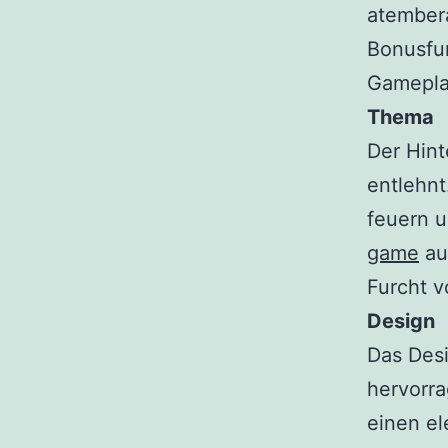
atember
Bonusfu
Gamepla
Thema
Der Hint
entlehnt
feuern u
game
au
Furcht v
Design
Das Desi
hervorra
einen el