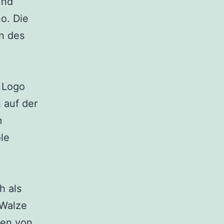
und
o. Die
n des
s Logo
 auf der
m
le
h als
 Walze
oren von