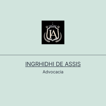
INGRHIDHI DE ASSIS
Advocacia