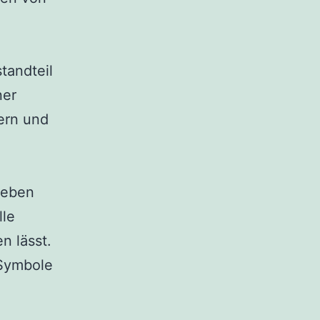
tandteil
ner
ern und
geben
lle
n lässt.
-Symbole