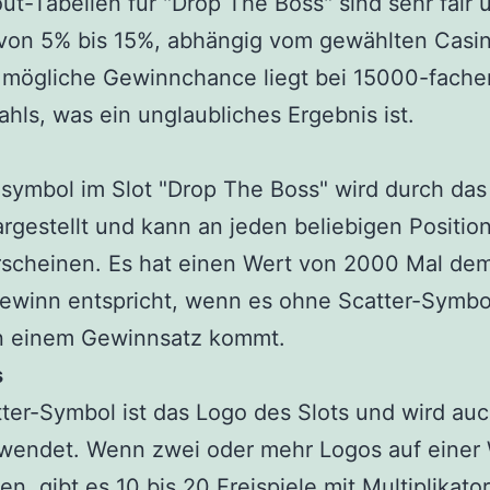
ut-Tabellen für "Drop The Boss" sind sehr fair 
von 5% bis 15%, abhängig vom gewählten Casin
 mögliche Gewinnchance liegt bei 15000-fache
ahls, was ein unglaubliches Ergebnis ist.
symbol im Slot "Drop The Boss" wird durch da
argestellt und kann an jeden beliebigen Position
rscheinen. Es hat einen Wert von 2000 Mal de
gewinn entspricht, wenn es ohne Scatter-Symbo
in einem Gewinnsatz kommt.
s
ter-Symbol ist das Logo des Slots und wird auc
rwendet. Wenn zwei oder mehr Logos auf einer
en, gibt es 10 bis 20 Freispiele mit Multiplikat