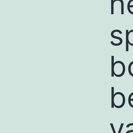
h
s
b
b
v