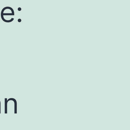
e:
an