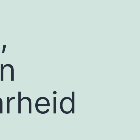
,
n
rheid