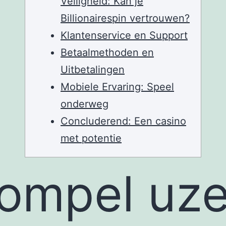
Veiligheid: Kan je
Billionairespin vertrouwen?
Klantenservice en Support
Betaalmethoden en
Uitbetalingen
Mobiele Ervaring: Speel
onderweg
Concluderend: Een casino
met potentie
ompel uze