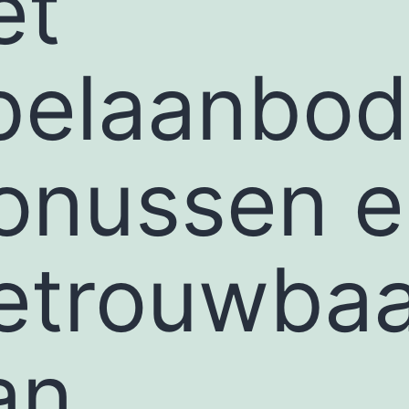
et
pelaanbod
onussen e
etrouwbaa
an