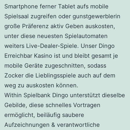
Smartphone ferner Tablet aufs mobile
Spielsaal zugreifen oder gunstgewerblerin
große Präferenz aktiv Geben auskosten,
unter diese neuesten Spielautomaten
weiters Live-Dealer-Spiele. Unser Dingo
Erreichbar Kasino ist und bleibt gesamt je
mobile Geräte zugeschnitten, sodass
Zocker die Lieblingsspiele auch auf dem
weg zu auskosten können.
Within Spielbank Dingo unterstützt dieselbe
Gebilde, diese schnelles Vortragen
ermöglicht, beiläufig saubere
Aufzeichnungen & verantwortliche