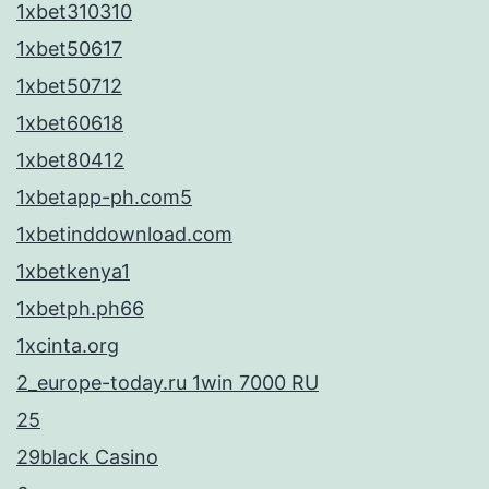
1xbet310310
1xbet50617
1xbet50712
1xbet60618
1xbet80412
1xbetapp-ph.com5
1xbetinddownload.com
1xbetkenya1
1xbetph.ph66
1xcinta.org
2_europe-today.ru 1win 7000 RU
25
29black Casino