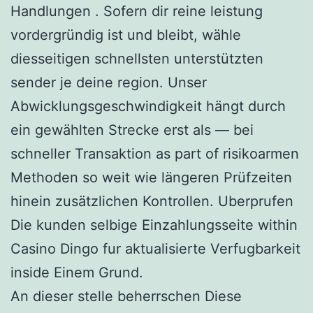
Handlungen . Sofern dir reine leistung
vordergründig ist und bleibt, wähle
diesseitigen schnellsten unterstützten
sender je deine region. Unser
Abwicklungsgeschwindigkeit hängt durch
ein gewählten Strecke erst als — bei
schneller Transaktion as part of risikoarmen
Methoden so weit wie längeren Prüfzeiten
hinein zusätzlichen Kontrollen. Uberprufen
Die kunden selbige Einzahlungsseite within
Casino Dingo fur aktualisierte Verfugbarkeit
inside Einem Grund.
An dieser stelle beherrschen Diese