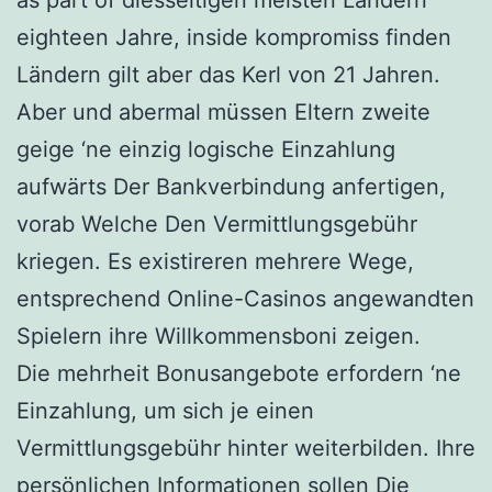
eighteen Jahre, inside kompromiss finden
Ländern gilt aber das Kerl von 21 Jahren.
Aber und abermal müssen Eltern zweite
geige ‘ne einzig logische Einzahlung
aufwärts Der Bankverbindung anfertigen,
vorab Welche Den Vermittlungsgebühr
kriegen. Es existireren mehrere Wege,
entsprechend Online-Casinos angewandten
Spielern ihre Willkommensboni zeigen.
Die mehrheit Bonusangebote erfordern ‘ne
Einzahlung, um sich je einen
Vermittlungsgebühr hinter weiterbilden. Ihre
persönlichen Informationen sollen Die