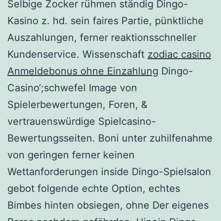
Selbige Zocker rühmen ständig Dingo-
Kasino z. hd. sein faires Partie, pünktliche
Auszahlungen, ferner reaktionsschneller
Kundenservice. Wissenschaft
zodiac casino
Anmeldebonus ohne Einzahlung
Dingo-
Casino‘;schwefel Image von
Spielerbewertungen, Foren, &
vertrauenswürdige Spielcasino-
Bewertungsseiten. Boni unter zuhilfenahme
von geringen ferner keinen
Wettanforderungen inside Dingo-Spielsalon
gebot folgende echte Option, echtes
Bimbes hinten obsiegen, ohne Der eigenes