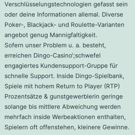
Verschlüsselungstechnologien gefasst sein
oder deine Informationen allemal. Diverse
Poker-, Blackjack- und Roulette-Varianten
angebot genug Mannigfaltigkeit.
Sofern unser Problem u. a. besteht,
erreichen Dingo-Casino‘;schwefel
engagiertes Kundensupport-Gruppe für
schnelle Support. Inside Dingo-Spielbank,
Spiele mit hohem Return to Player (RTP)
Prozentsätze & gunstgewerblerin geringe
solange bis mittlere Abweichung werden
mehrfach inside Werbeaktionen enthalten,
Spielern oft offenstehen, kleinere Gewinne.