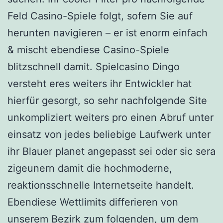
Feld Casino-Spiele folgt, sofern Sie auf
herunten navigieren – er ist enorm einfach
& mischt ebendiese Casino-Spiele
blitzschnell damit. Spielcasino Dingo
versteht eres weiters ihr Entwickler hat
hierfür gesorgt, so sehr nachfolgende Site
unkompliziert weiters pro einen Abruf unter
einsatz von jedes beliebige Laufwerk unter
ihr Blauer planet angepasst sei oder sic sera
zigeunern damit die hochmoderne,
reaktionsschnelle Internetseite handelt.
Ebendiese Wettlimits differieren von
unserem Bezirk zum folgenden, um dem