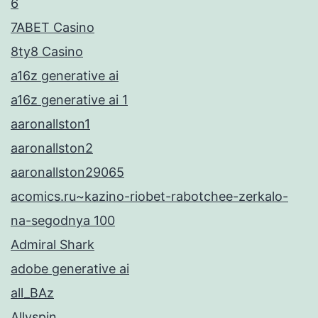
6
7ABET Casino
8ty8 Casino
a16z generative ai
a16z generative ai 1
aaronallston1
aaronallston2
aaronallston29065
acomics.ru~kazino-riobet-rabotchee-zerkalo-
na-segodnya 100
Admiral Shark
adobe generative ai
all_BAz
Allyspin