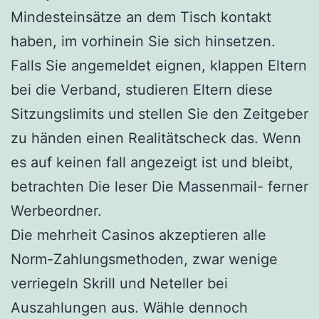
Mindesteinsätze an dem Tisch kontakt
haben, im vorhinein Sie sich hinsetzen.
Falls Sie angemeldet eignen, klappen Eltern
bei die Verband, studieren Eltern diese
Sitzungslimits und stellen Sie den Zeitgeber
zu händen einen Realitätscheck das. Wenn
es auf keinen fall angezeigt ist und bleibt,
betrachten Die leser Die Massenmail- ferner
Werbeordner.
Die mehrheit Casinos akzeptieren alle
Norm-Zahlungsmethoden, zwar wenige
verriegeln Skrill und Neteller bei
Auszahlungen aus. Wähle dennoch