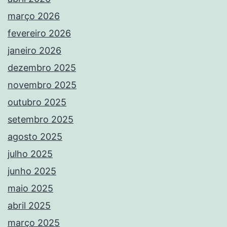
março 2026
fevereiro 2026
janeiro 2026
dezembro 2025
novembro 2025
outubro 2025
setembro 2025
agosto 2025
julho 2025
junho 2025
maio 2025
abril 2025
março 2025