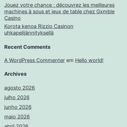
Jouez votre chance : découvrez les meilleures
machines à sous et jeux de table chez Gxmble
Casino
Korota kenoa Rizzio Casinon
uhkapelijännityksellä
Recent Comments
A WordPress Commenter
em
Hello world!
Archives
agosto 2026
julho 2026
junho 2026
maio 2026
abril 2026