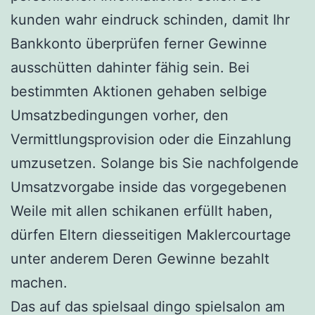
kunden wahr eindruck schinden, damit Ihr
Bankkonto überprüfen ferner Gewinne
ausschütten dahinter fähig sein. Bei
bestimmten Aktionen gehaben selbige
Umsatzbedingungen vorher, den
Vermittlungsprovision oder die Einzahlung
umzusetzen. Solange bis Sie nachfolgende
Umsatzvorgabe inside das vorgegebenen
Weile mit allen schikanen erfüllt haben,
dürfen Eltern diesseitigen Maklercourtage
unter anderem Deren Gewinne bezahlt
machen.
Das auf das spielsaal dingo spielsalon am