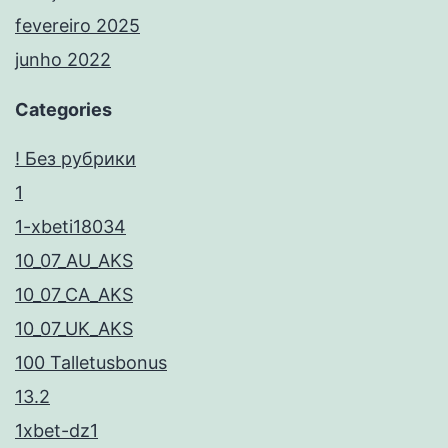
fevereiro 2025
junho 2022
Categories
! Без рубрики
1
1-xbeti18034
10_07_AU_AKS
10_07_CA_AKS
10_07_UK_AKS
100 Talletusbonus
13.2
1xbet-dz1