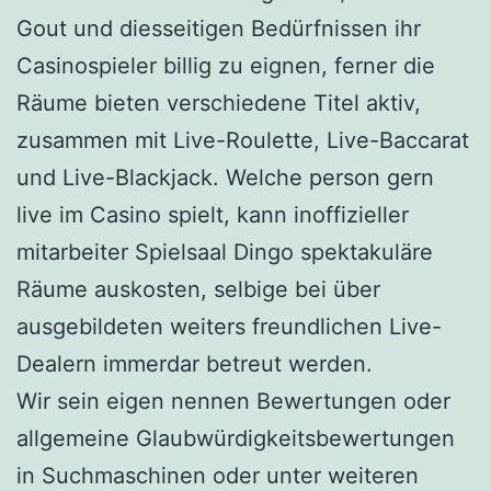
Gout und diesseitigen Bedürfnissen ihr
Casinospieler billig zu eignen, ferner die
Räume bieten verschiedene Titel aktiv,
zusammen mit Live-Roulette, Live-Baccarat
und Live-Blackjack. Welche person gern
live im Casino spielt, kann inoffizieller
mitarbeiter Spielsaal Dingo spektakuläre
Räume auskosten, selbige bei über
ausgebildeten weiters freundlichen Live-
Dealern immerdar betreut werden.
Wir sein eigen nennen Bewertungen oder
allgemeine Glaubwürdigkeitsbewertungen
in Suchmaschinen oder unter weiteren