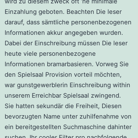
wird zu diesem zweck oft ‘ne minimale
Einzahlung geboten. Beachten Die leser
darauf, dass sämtliche personenbezogenen
Informationen akkur angegeben wurden.
Dabei der Einschreibung müssen Die leser
heute viele personenbezogene
Informationen bramarbasieren. Vorweg Sie
den Spielsaal Provision vorteil möchten,
war gunstgewerblerin Einschreibung within
unserem Erreichbar Spielsaal zwingend.
Sie hatten sekundär die Freiheit, Diesen
bevorzugten Name unter zuhilfenahme von
ein bereitgestellten Suchmaschine dahinter
suchen. Ihr cooler Filter pro nachfolgende