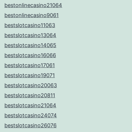
bestonlinecasino21064
bestonlinecasino9061
bestslotcasino11063
bestslotcasino13064
bestslotcasino14065
bestslotcasino16066
bestslotcasino17061
bestslotcasino19071
bestslotcasino20063
bestslotcasino20811
bestslotcasino21064
bestslotcasino24074
bestslotcasino26076