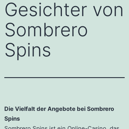
Gesichter von
Sombrero
Spins
Die Vielfalt der Angebote bei Sombrero
Spins
Sombrero Spins ist ein Online-Casino, das