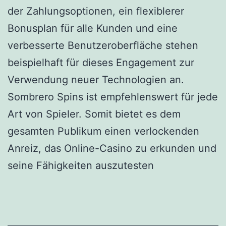
der Zahlungsoptionen, ein flexiblerer
Bonusplan für alle Kunden und eine
verbesserte Benutzeroberfläche stehen
beispielhaft für dieses Engagement zur
Verwendung neuer Technologien an.
Sombrero Spins ist empfehlenswert für jede
Art von Spieler. Somit bietet es dem
gesamten Publikum einen verlockenden
Anreiz, das Online-Casino zu erkunden und
seine Fähigkeiten auszutesten