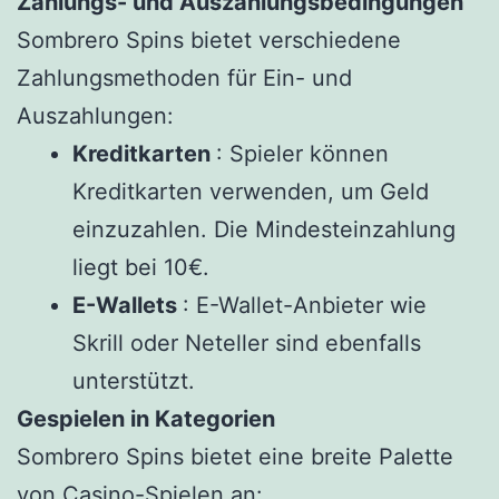
Zahlungs- und Auszahlungsbedingungen
Sombrero Spins bietet verschiedene
Zahlungsmethoden für Ein- und
Auszahlungen:
Kreditkarten
: Spieler können
Kreditkarten verwenden, um Geld
einzuzahlen. Die Mindesteinzahlung
liegt bei 10€.
E-Wallets
: E-Wallet-Anbieter wie
Skrill oder Neteller sind ebenfalls
unterstützt.
Gespielen in Kategorien
Sombrero Spins bietet eine breite Palette
von Casino-Spielen an: