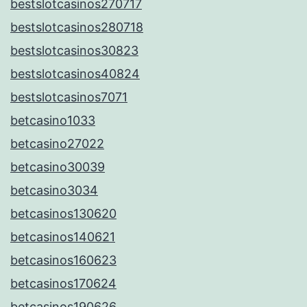
bestslotcasinos270717
bestslotcasinos280718
bestslotcasinos30823
bestslotcasinos40824
bestslotcasinos7071
betcasino1033
betcasino27022
betcasino30039
betcasino3034
betcasinos130620
betcasinos140621
betcasinos160623
betcasinos170624
betcasinos190626