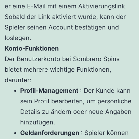
er eine E-Mail mit einem Aktivierungslink.
Sobald der Link aktiviert wurde, kann der
Spieler seinen Account bestätigen und
loslegen.
Konto-Funktionen
Der Benutzerkonto bei Sombrero Spins
bietet mehrere wichtige Funktionen,
darunter:
Profil-Management
: Der Kunde kann
sein Profil bearbeiten, um persönliche
Details zu ändern oder neue Angaben
hinzufügen.
Geldanforderungen
: Spieler können