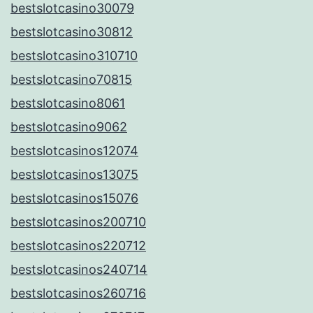
bestslotcasino30079
bestslotcasino30812
bestslotcasino310710
bestslotcasino70815
bestslotcasino8061
bestslotcasino9062
bestslotcasinos12074
bestslotcasinos13075
bestslotcasinos15076
bestslotcasinos200710
bestslotcasinos220712
bestslotcasinos240714
bestslotcasinos260716