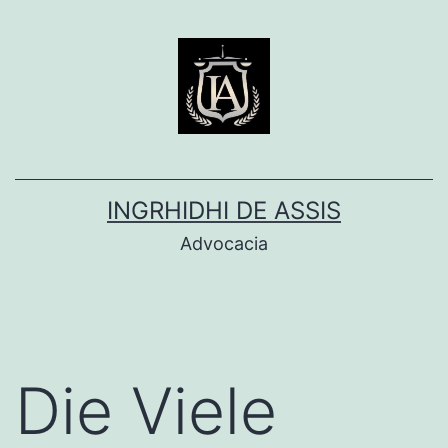
Pular
para
o
conteúdo
INGRHIDHI DE ASSIS
Advocacia
Die Viele