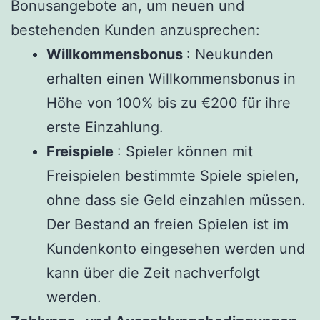
Bonusangebote an, um neuen und
bestehenden Kunden anzusprechen:
Willkommensbonus
: Neukunden
erhalten einen Willkommensbonus in
Höhe von 100% bis zu €200 für ihre
erste Einzahlung.
Freispiele
: Spieler können mit
Freispielen bestimmte Spiele spielen,
ohne dass sie Geld einzahlen müssen.
Der Bestand an freien Spielen ist im
Kundenkonto eingesehen werden und
kann über die Zeit nachverfolgt
werden.