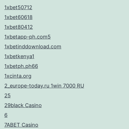
1xbet50712
1xbet60618
1xbet80412
1xbetapp-ph.com5
1xbetinddownload.com
1xbetkenya1
1xbetph.ph66
1xcinta.org
2_europe-today.ru 1win 7000 RU
25
29black Casino
6
7ABET Casino