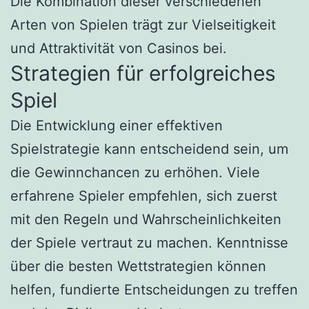
Die Kombination dieser verschiedenen
Arten von Spielen trägt zur Vielseitigkeit
und Attraktivität von Casinos bei.
Strategien für erfolgreiches
Spiel
Die Entwicklung einer effektiven
Spielstrategie kann entscheidend sein, um
die Gewinnchancen zu erhöhen. Viele
erfahrene Spieler empfehlen, sich zuerst
mit den Regeln und Wahrscheinlichkeiten
der Spiele vertraut zu machen. Kenntnisse
über die besten Wettstrategien können
helfen, fundierte Entscheidungen zu treffen