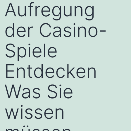
Aufregung
der Casino-
Spiele
Entdecken
Was Sie
wissen