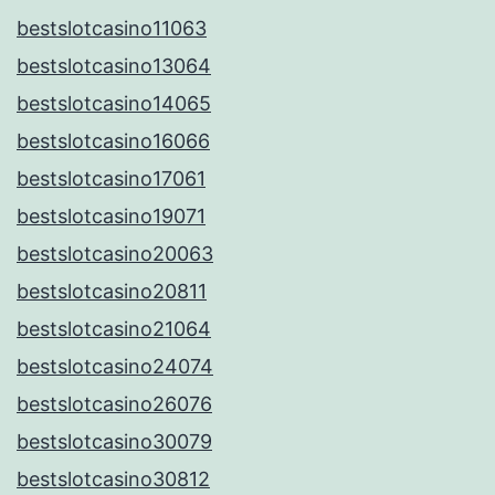
bestslotcasino11063
bestslotcasino13064
bestslotcasino14065
bestslotcasino16066
bestslotcasino17061
bestslotcasino19071
bestslotcasino20063
bestslotcasino20811
bestslotcasino21064
bestslotcasino24074
bestslotcasino26076
bestslotcasino30079
bestslotcasino30812