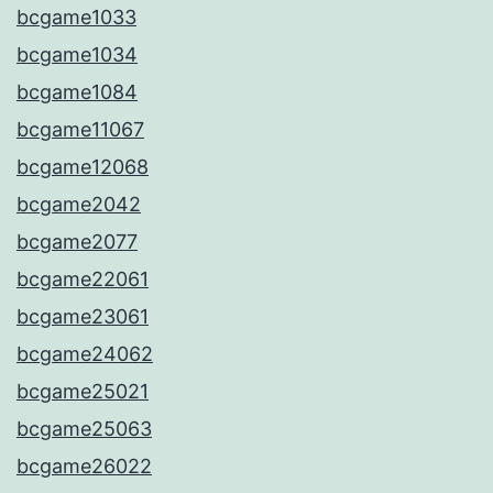
bcgame1033
bcgame1034
bcgame1084
bcgame11067
bcgame12068
bcgame2042
bcgame2077
bcgame22061
bcgame23061
bcgame24062
bcgame25021
bcgame25063
bcgame26022