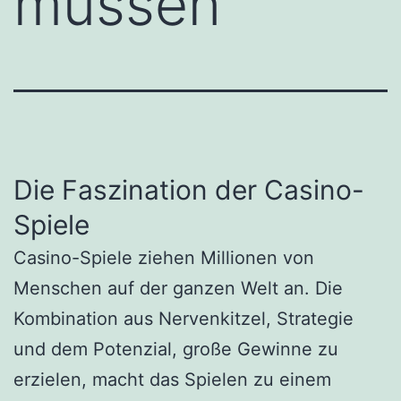
müssen
Die Faszination der Casino-
Spiele
Casino-Spiele ziehen Millionen von
Menschen auf der ganzen Welt an. Die
Kombination aus Nervenkitzel, Strategie
und dem Potenzial, große Gewinne zu
erzielen, macht das Spielen zu einem