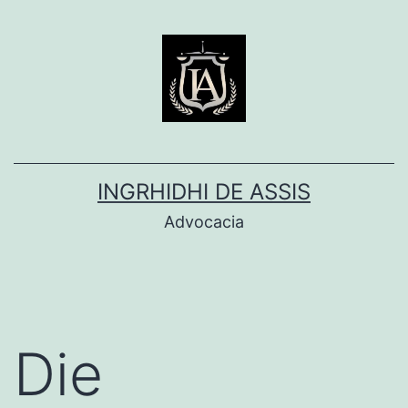
Pular
para
o
conteúdo
INGRHIDHI DE ASSIS
Advocacia
Die