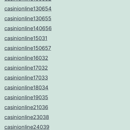
casinionline130654
casinionline130655
casinionline140656
casinionline15031
casinionline150657
casinionline16032
casinionline17032
casinionline17033
casinionline18034
casinionline19035
casinionline21036
casinionline23038
casinionline24039