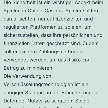
Die Sicherheit ist ein wichtiger Aspekt beim
Spielen in Online-Casinos. Spieler sollten
darauf achten, nur auf lizenzierten und
regulierten Plattformen zu spielen, um
sicherzustellen, dass ihre persönlichen und
finanziellen Daten geschützt sind. Zudem
sollten sichere Zahlungsmethoden
verwendet werden, um das Risiko von
Betrug zu minimieren.
Die Verwendung von
Verschlüsselungstechnologien ist ein
gängiger Standard in der Branche, um die
Daten der Nutzer zu schützen. Spieler