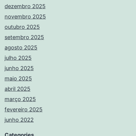
dezembro 2025
novembro 2025
outubro 2025
setembro 2025
agosto 2025
julho 2025
junho 2025
maio 2025
abril 2025
março 2025
fevereiro 2025
junho 2022
Categories