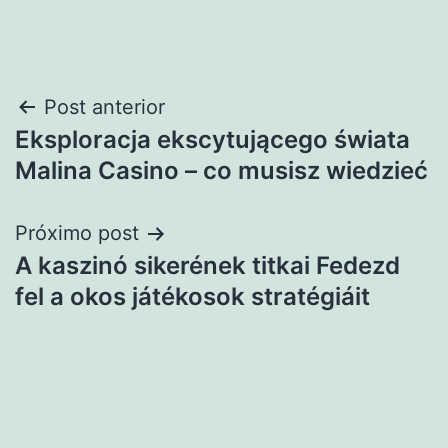
Navegação
Post anterior
Eksploracja ekscytującego świata
de
Malina Casino – co musisz wiedzieć
Post
Próximo post
A kaszinó sikerének titkai Fedezd
fel a okos játékosok stratégiáit