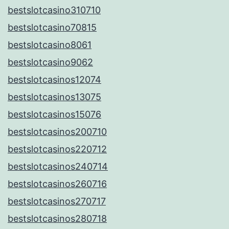
bestslotcasino310710
bestslotcasino70815
bestslotcasino8061
bestslotcasino9062
bestslotcasinos12074
bestslotcasinos13075
bestslotcasinos15076
bestslotcasinos200710
bestslotcasinos220712
bestslotcasinos240714
bestslotcasinos260716
bestslotcasinos270717
bestslotcasinos280718