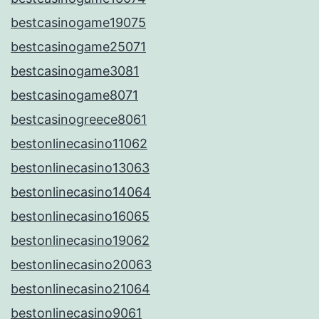
bestcasinogame19075
bestcasinogame25071
bestcasinogame3081
bestcasinogame8071
bestcasinogreece8061
bestonlinecasino11062
bestonlinecasino13063
bestonlinecasino14064
bestonlinecasino16065
bestonlinecasino19062
bestonlinecasino20063
bestonlinecasino21064
bestonlinecasino9061