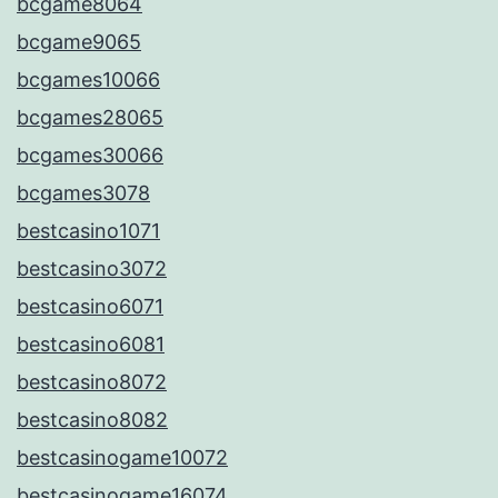
bcgame8064
bcgame9065
bcgames10066
bcgames28065
bcgames30066
bcgames3078
bestcasino1071
bestcasino3072
bestcasino6071
bestcasino6081
bestcasino8072
bestcasino8082
bestcasinogame10072
bestcasinogame16074