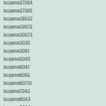
bcgame27064
bcgame27065
bcgame28022
bcgame29072
bcgame30073
bcgame3035
bcgame3061
bcgame5045
bcgame6041
bcgame6062
bcgame60710
bcgame7042
bcgame8043