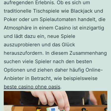
aufregenden Erlebnis. Ob es sich um
traditionelle Tischspiele wie Blackjack und
Poker oder um Spielautomaten handelt, die
Atmosphäre in einem Casino ist einzigartig
und lädt dazu ein, neue Spiele
auszuprobieren und das Glück
herauszufordern. In diesem Zusammenhang
suchen viele Spieler nach den besten
Optionen und ziehen daher häufig Online-
Anbieter in Betracht, wie beispielsweise
beste casino ohne oasis
.