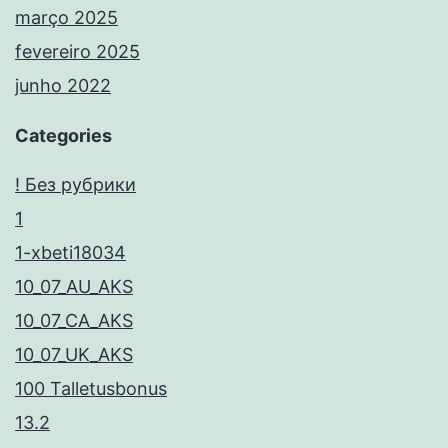
março 2025
fevereiro 2025
junho 2022
Categories
! Без рубрики
1
1-xbeti18034
10_07_AU_AKS
10_07_CA_AKS
10_07_UK_AKS
100 Talletusbonus
13.2