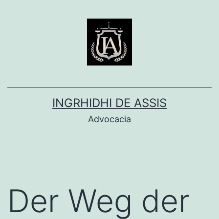
Pular
para
o
conteúdo
INGRHIDHI DE ASSIS
Advocacia
Der Weg der