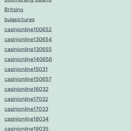
Britsino
bulapictures
casinionline100652
casinionline130654
casinionline130655
casinionline140656
casinionline15031
casinionline150657
casinionline16032
casinionline17032
casinionline17033
casinionline18034
casinionline19035