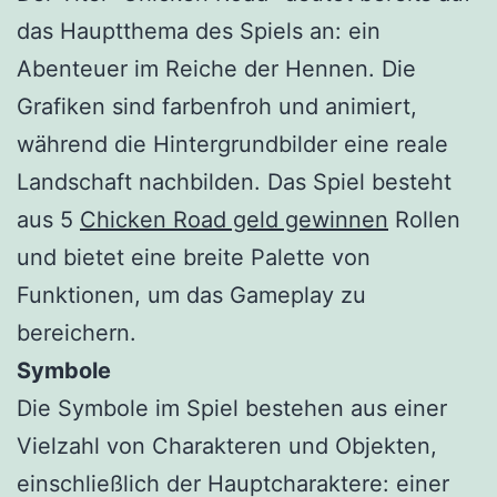
das Hauptthema des Spiels an: ein
Abenteuer im Reiche der Hennen. Die
Grafiken sind farbenfroh und animiert,
während die Hintergrundbilder eine reale
Landschaft nachbilden. Das Spiel besteht
aus 5
Chicken Road geld gewinnen
Rollen
und bietet eine breite Palette von
Funktionen, um das Gameplay zu
bereichern.
Symbole
Die Symbole im Spiel bestehen aus einer
Vielzahl von Charakteren und Objekten,
einschließlich der Hauptcharaktere: einer