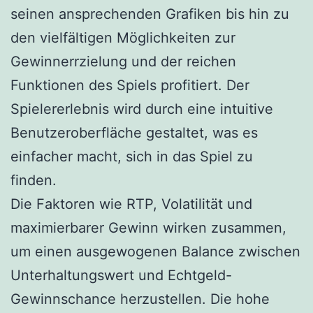
seinen ansprechenden Grafiken bis hin zu
den vielfältigen Möglichkeiten zur
Gewinnerrzielung und der reichen
Funktionen des Spiels profitiert. Der
Spielererlebnis wird durch eine intuitive
Benutzeroberfläche gestaltet, was es
einfacher macht, sich in das Spiel zu
finden.
Die Faktoren wie RTP, Volatilität und
maximierbarer Gewinn wirken zusammen,
um einen ausgewogenen Balance zwischen
Unterhaltungswert und Echtgeld-
Gewinnschance herzustellen. Die hohe