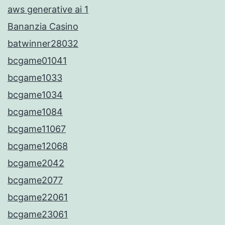
aws generative ai 1
Bananzia Casino
batwinner28032
bcgame01041
bcgame1033
bcgame1034
bcgame1084
bcgame11067
bcgame12068
bcgame2042
bcgame2077
bcgame22061
bcgame23061