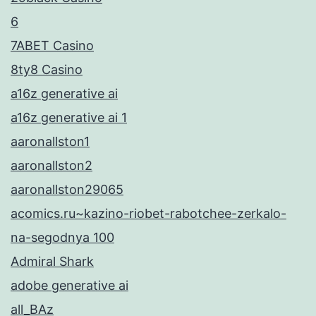
6
7ABET Casino
8ty8 Casino
a16z generative ai
a16z generative ai 1
aaronallston1
aaronallston2
aaronallston29065
acomics.ru~kazino-riobet-rabotchee-zerkalo-
na-segodnya 100
Admiral Shark
adobe generative ai
all_BAz