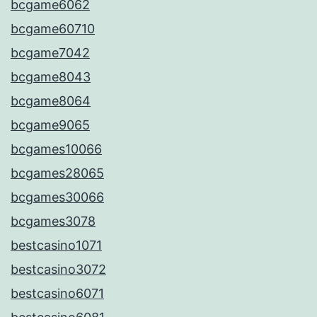
bcgame6062
bcgame60710
bcgame7042
bcgame8043
bcgame8064
bcgame9065
bcgames10066
bcgames28065
bcgames30066
bcgames3078
bestcasino1071
bestcasino3072
bestcasino6071