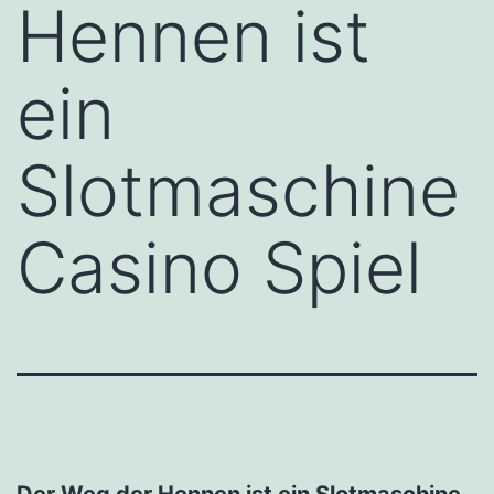
Hennen ist
ein
Slotmaschine
Casino Spiel
Der Weg der Hennen ist ein Slotmaschine