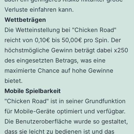
Verluste einfahren kann.
Wettbeträgen
Die Wetteinstellung bei "Chicken Road"
reicht von 0,10€ bis 50,00€ pro Spin. Der
höchstmögliche Gewinn beträgt dabei x250
des eingesetzten Betrags, was eine
maximierte Chance auf hohe Gewinne
bietet.
Mobile Spielbarkeit
"Chicken Road" ist in seiner Grundfunktion
für Mobile-Geräte optimiert und verfügbar.
Die Benutzeroberfläche wurde so gestaltet,
dass sie leicht zu bedienen ist und das