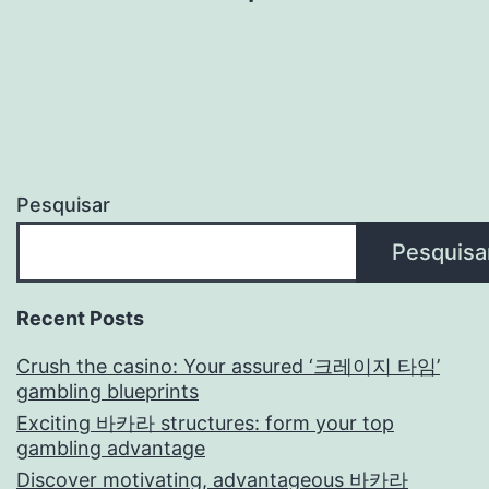
Pesquisar
Pesquisa
Recent Posts
Crush the casino: Your assured ‘크레이지 타임’
gambling blueprints
Exciting 바카라 structures: form your top
gambling advantage
Discover motivating, advantageous 바카라