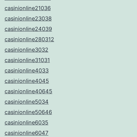
casinionline21036
casinionline23038
casinionline24039
casinionline280312
casinionline3032
casinionline31031
casinionline4033
casinionline4045
casinionline40645
casinionline5034
casinionline50646
casinionline6035
casinionline6047