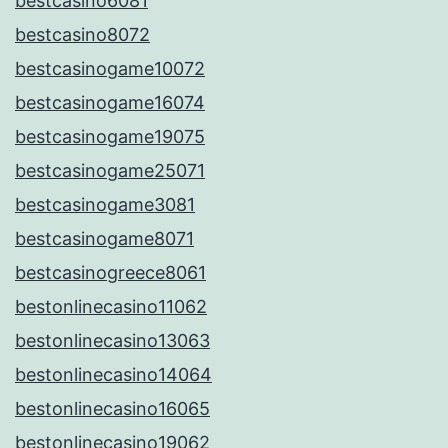
bestcasino6081
bestcasino8072
bestcasinogame10072
bestcasinogame16074
bestcasinogame19075
bestcasinogame25071
bestcasinogame3081
bestcasinogame8071
bestcasinogreece8061
bestonlinecasino11062
bestonlinecasino13063
bestonlinecasino14064
bestonlinecasino16065
bestonlinecasino19062