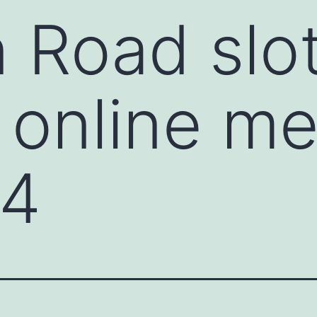
 Road slo
 online m
84