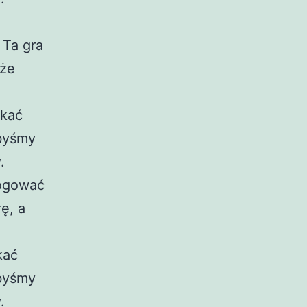
 Ta gra
kże
skać
abyśmy
.
logować
ę, a
kać
abyśmy
.