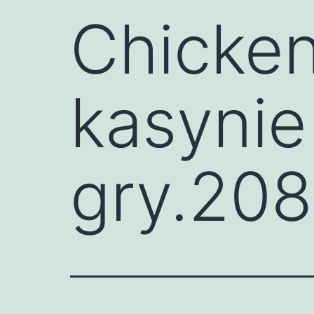
Chicken
kasynie
gry.20