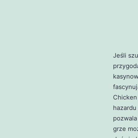
Jeśli sz
przygod
kasynowa
fascynuj
Chicken 
hazardu 
pozwala 
grze mo