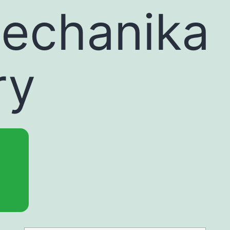
echanika
ry