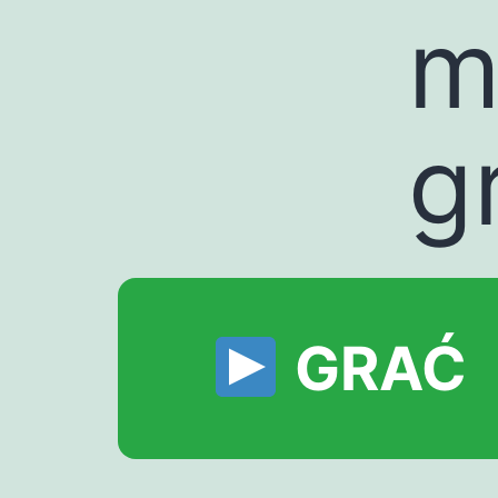
m
g
GRAĆ