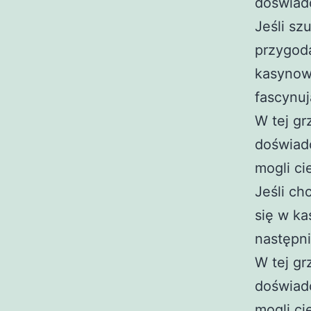
doświad
Jeśli sz
przygodą
kasynowa
fascynuj
W tej gr
doświad
mogli ci
Jeśli ch
się w ka
następni
W tej gr
doświad
mogli ci