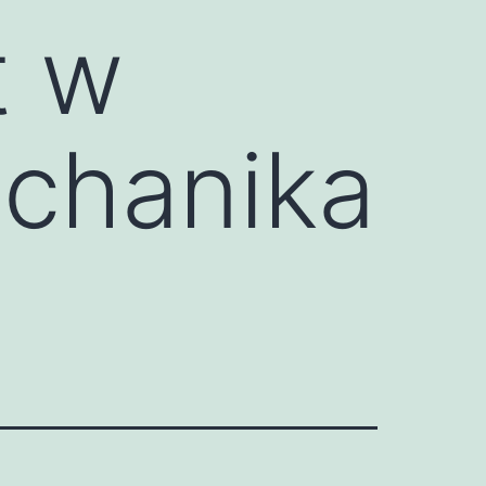
t w
echanika