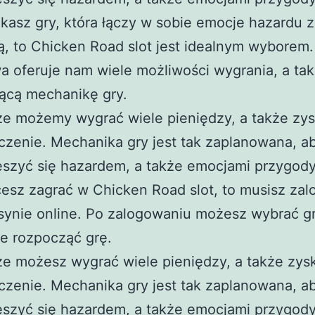
ukasz gry, która łączy w sobie emocje hazardu z
, to Chicken Road slot jest idealnym wyborem.
 oferuje nam wiele możliwości wygrania, a ta
ącą mechanikę gry.
ze możemy wygrać wiele pieniędzy, a także zy
czenie. Mechanika gry jest tak zaplanowana, 
eszyć się hazardem, a także emocjami przygody
cesz zagrać w Chicken Road slot, to musisz za
synie online. Po zalogowaniu możesz wybrać gr
e rozpocząć grę.
ze możesz wygrać wiele pieniędzy, a także zys
czenie. Mechanika gry jest tak zaplanowana, 
eszyć się hazardem, a także emocjami przygody