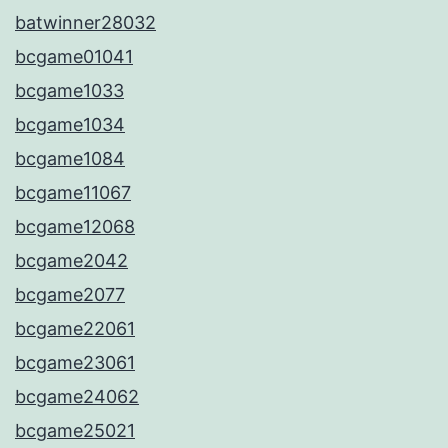
batwinner28032
bcgame01041
bcgame1033
bcgame1034
bcgame1084
bcgame11067
bcgame12068
bcgame2042
bcgame2077
bcgame22061
bcgame23061
bcgame24062
bcgame25021