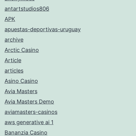
antartstudios806
APK
apuestas-deportivas-uruguay
archive
Arctic Casino
Article
articles
Asino Casino
Avia Masters
Avia Masters Demo
aviamasters-casinos
aws generative ai 1
Bananzia Casino