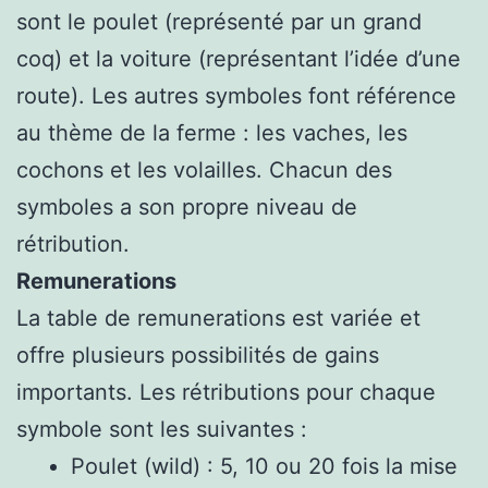
sont le poulet (représenté par un grand
coq) et la voiture (représentant l’idée d’une
route). Les autres symboles font référence
au thème de la ferme : les vaches, les
cochons et les volailles. Chacun des
symboles a son propre niveau de
rétribution.
Remunerations
La table de remunerations est variée et
offre plusieurs possibilités de gains
importants. Les rétributions pour chaque
symbole sont les suivantes :
Poulet (wild) : 5, 10 ou 20 fois la mise