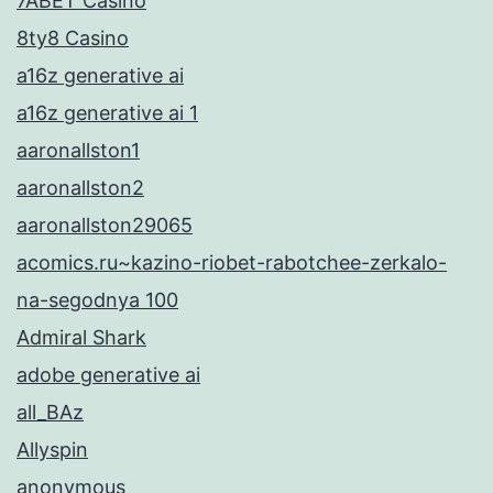
7ABET Casino
8ty8 Casino
a16z generative ai
a16z generative ai 1
aaronallston1
aaronallston2
aaronallston29065
acomics.ru~kazino-riobet-rabotchee-zerkalo-
na-segodnya 100
Admiral Shark
adobe generative ai
all_BAz
Allyspin
anonymous