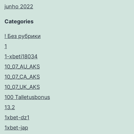
junho 2022
Categories
! Без рубрики
1
1-xbeti18034
10_07_AU_AKS
10_07_CA_AKS
10_07_UK_AKS
100 Talletusbonus
13.2
1xbet-dz1
1xbet-jap