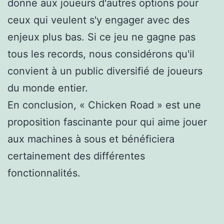
donne aux joueurs d'autres options pour
ceux qui veulent s'y engager avec des
enjeux plus bas. Si ce jeu ne gagne pas
tous les records, nous considérons qu'il
convient à un public diversifié de joueurs
du monde entier.
En conclusion, « Chicken Road » est une
proposition fascinante pour qui aime jouer
aux machines à sous et bénéficiera
certainement des différentes
fonctionnalités.