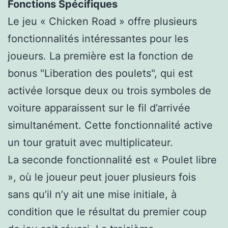
Fonctions Spécifiques
Le jeu « Chicken Road » offre plusieurs
fonctionnalités intéressantes pour les
joueurs. La première est la fonction de
bonus "Liberation des poulets", qui est
activée lorsque deux ou trois symboles de
voiture apparaissent sur le fil d’arrivée
simultanément. Cette fonctionnalité active
un tour gratuit avec multiplicateur.
La seconde fonctionnalité est « Poulet libre
», où le joueur peut jouer plusieurs fois
sans qu’il n’y ait une mise initiale, à
condition que le résultat du premier coup