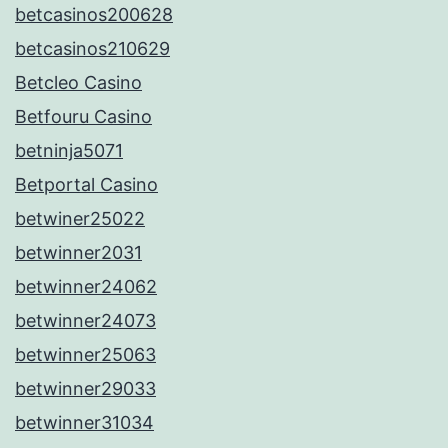
betcasinos200628
betcasinos210629
Betcleo Casino
Betfouru Casino
betninja5071
Betportal Casino
betwiner25022
betwinner2031
betwinner24062
betwinner24073
betwinner25063
betwinner29033
betwinner31034