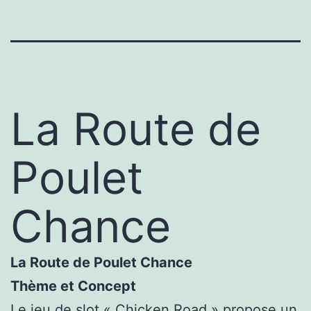
La Route de
Poulet
Chance
La Route de Poulet Chance
Thème et Concept
Le jeu de slot « Chicken Road » propose un