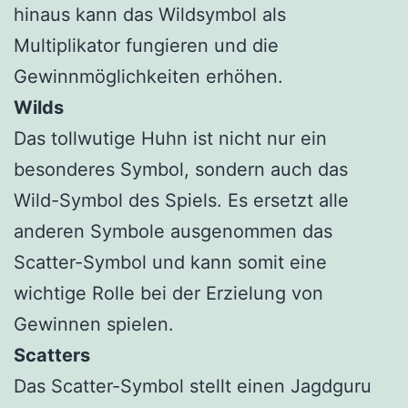
hinaus kann das Wildsymbol als
Multiplikator fungieren und die
Gewinnmöglichkeiten erhöhen.
Wilds
Das tollwutige Huhn ist nicht nur ein
besonderes Symbol, sondern auch das
Wild-Symbol des Spiels. Es ersetzt alle
anderen Symbole ausgenommen das
Scatter-Symbol und kann somit eine
wichtige Rolle bei der Erzielung von
Gewinnen spielen.
Scatters
Das Scatter-Symbol stellt einen Jagdguru