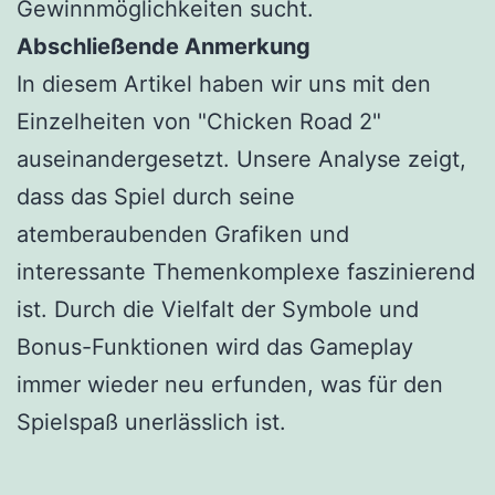
Gewinnmöglichkeiten sucht.
Abschließende Anmerkung
In diesem Artikel haben wir uns mit den
Einzelheiten von "Chicken Road 2"
auseinandergesetzt. Unsere Analyse zeigt,
dass das Spiel durch seine
atemberaubenden Grafiken und
interessante Themenkomplexe faszinierend
ist. Durch die Vielfalt der Symbole und
Bonus-Funktionen wird das Gameplay
immer wieder neu erfunden, was für den
Spielspaß unerlässlich ist.