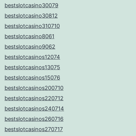
bestslotcasino30079
bestslotcasino30812
bestslotcasino310710
bestslotcasino8061
bestslotcasino9062
bestslotcasinos12074
bestslotcasinos13075
bestslotcasinos15076
bestslotcasinos200710
bestslotcasinos220712
bestslotcasinos240714
bestslotcasinos260716
bestslotcasinos270717