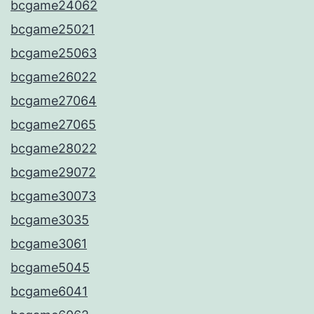
bcgame24062
bcgame25021
bcgame25063
bcgame26022
bcgame27064
bcgame27065
bcgame28022
bcgame29072
bcgame30073
bcgame3035
bcgame3061
bcgame5045
bcgame6041