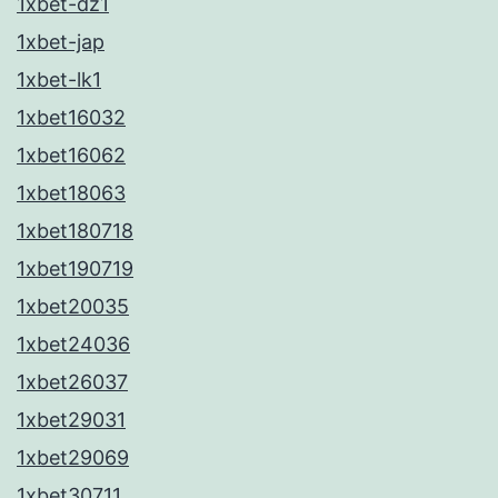
1xbet-dz1
1xbet-jap
1xbet-lk1
1xbet16032
1xbet16062
1xbet18063
1xbet180718
1xbet190719
1xbet20035
1xbet24036
1xbet26037
1xbet29031
1xbet29069
1xbet30711