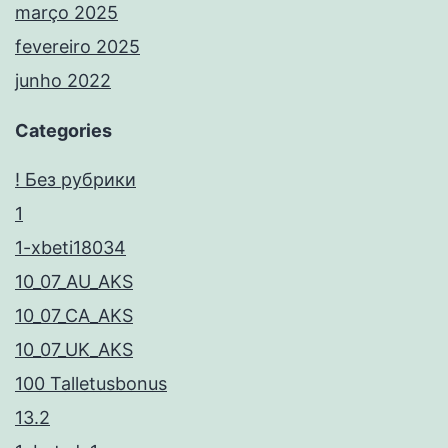
março 2025
fevereiro 2025
junho 2022
Categories
! Без рубрики
1
1-xbeti18034
10_07_AU_AKS
10_07_CA_AKS
10_07_UK_AKS
100 Talletusbonus
13.2