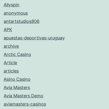
Allyspin
anonymous
antartstudios806
APK
apuestas-deportivas-uruguay
archive
Arctic Casino
Article
articles
Asino Casino
Avia Masters
Avia Masters Demo
aviamasters-casinos