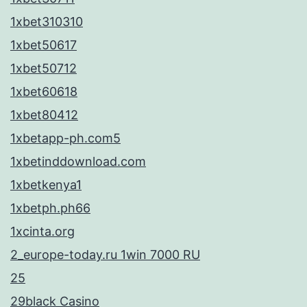
1xbet310310
1xbet50617
1xbet50712
1xbet60618
1xbet80412
1xbetapp-ph.com5
1xbetinddownload.com
1xbetkenya1
1xbetph.ph66
1xcinta.org
2_europe-today.ru 1win 7000 RU
25
29black Casino