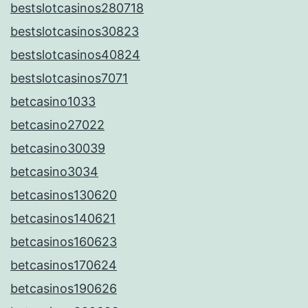
bestslotcasinos280718
bestslotcasinos30823
bestslotcasinos40824
bestslotcasinos7071
betcasino1033
betcasino27022
betcasino30039
betcasino3034
betcasinos130620
betcasinos140621
betcasinos160623
betcasinos170624
betcasinos190626