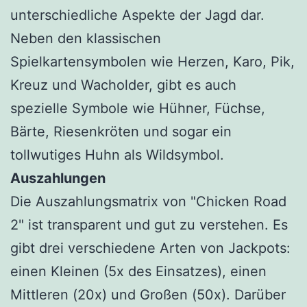
unterschiedliche Aspekte der Jagd dar.
Neben den klassischen
Spielkartensymbolen wie Herzen, Karo, Pik,
Kreuz und Wacholder, gibt es auch
spezielle Symbole wie Hühner, Füchse,
Bärte, Riesenkröten und sogar ein
tollwutiges Huhn als Wildsymbol.
Auszahlungen
Die Auszahlungsmatrix von "Chicken Road
2" ist transparent und gut zu verstehen. Es
gibt drei verschiedene Arten von Jackpots:
einen Kleinen (5x des Einsatzes), einen
Mittleren (20x) und Großen (50x). Darüber