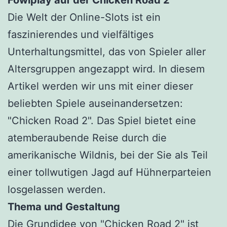
Die Welt der Online-Slots ist ein
faszinierendes und vielfältiges
Unterhaltungsmittel, das von Spieler aller
Altersgruppen angezappt wird. In diesem
Artikel werden wir uns mit einer dieser
beliebten Spiele auseinandersetzen:
"Chicken Road 2". Das Spiel bietet eine
atemberaubende Reise durch die
amerikanische Wildnis, bei der Sie als Teil
einer tollwutigen Jagd auf Hühnerparteien
losgelassen werden.
Thema und Gestaltung
Die Grundidee von "Chicken Road 2" ist