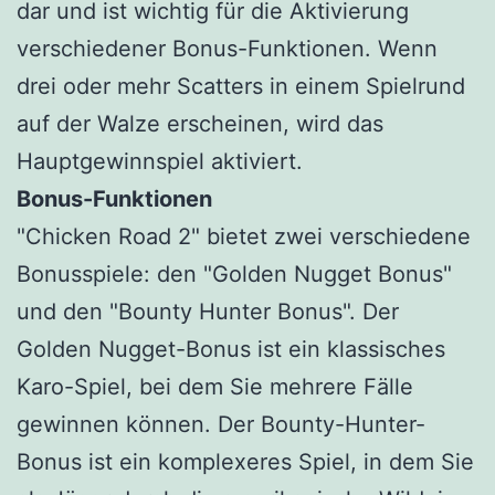
dar und ist wichtig für die Aktivierung
verschiedener Bonus-Funktionen. Wenn
drei oder mehr Scatters in einem Spielrund
auf der Walze erscheinen, wird das
Hauptgewinnspiel aktiviert.
Bonus-Funktionen
"Chicken Road 2" bietet zwei verschiedene
Bonusspiele: den "Golden Nugget Bonus"
und den "Bounty Hunter Bonus". Der
Golden Nugget-Bonus ist ein klassisches
Karo-Spiel, bei dem Sie mehrere Fälle
gewinnen können. Der Bounty-Hunter-
Bonus ist ein komplexeres Spiel, in dem Sie