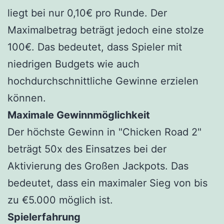
liegt bei nur 0,10€ pro Runde. Der
Maximalbetrag beträgt jedoch eine stolze
100€. Das bedeutet, dass Spieler mit
niedrigen Budgets wie auch
hochdurchschnittliche Gewinne erzielen
können.
Maximale Gewinnmöglichkeit
Der höchste Gewinn in "Chicken Road 2"
beträgt 50x des Einsatzes bei der
Aktivierung des Großen Jackpots. Das
bedeutet, dass ein maximaler Sieg von bis
zu €5.000 möglich ist.
Spielerfahrung