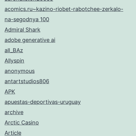
acomics.ru~kazino-riobet-rabotchee-zerkalo-
na-segodnya 100
Admiral Shark
adobe generative ai
all_BAz
Allyspin
anonymous
antartstudios806
APK
apuestas-deportivas-uruguay
archive
Arctic Casino
Article