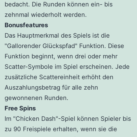
bedacht. Die Runden können ein- bis
zehnmal wiederholt werden.
Bonusfeatures
Das Hauptmerkmal des Spiels ist die
"Gallorender Glückspfad" Funktion. Diese
Funktion beginnt, wenn drei oder mehr
Scatter-Symbole im Spiel erscheinen. Jede
zusätzliche Scattereinheit erhöht den
Auszahlungsbetrag für alle zehn
gewonnenen Runden.
Free Spins
Im "Chicken Dash"-Spiel können Spieler bis
zu 90 Freispiele erhalten, wenn sie die