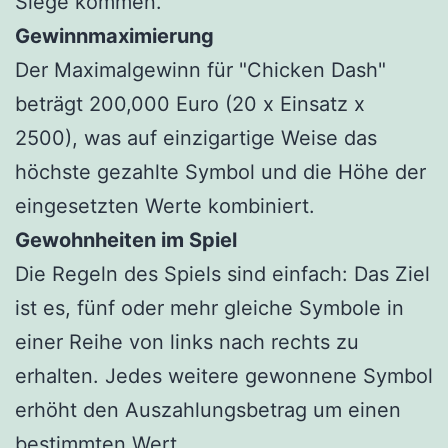
Siege kommen.
Gewinnmaximierung
Der Maximalgewinn für "Chicken Dash"
beträgt 200,000 Euro (20 x Einsatz x
2500), was auf einzigartige Weise das
höchste gezahlte Symbol und die Höhe der
eingesetzten Werte kombiniert.
Gewohnheiten im Spiel
Die Regeln des Spiels sind einfach: Das Ziel
ist es, fünf oder mehr gleiche Symbole in
einer Reihe von links nach rechts zu
erhalten. Jedes weitere gewonnene Symbol
erhöht den Auszahlungsbetrag um einen
bestimmten Wert.