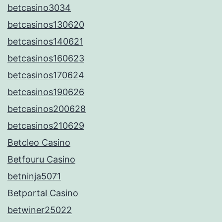
betcasino3034
betcasinos130620
betcasinos140621
betcasinos160623
betcasinos170624
betcasinos190626
betcasinos200628
betcasinos210629
Betcleo Casino
Betfouru Casino
betninja5071
Betportal Casino
betwiner25022