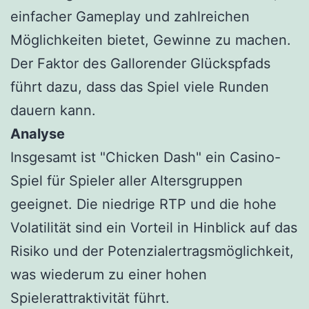
einfacher Gameplay und zahlreichen
Möglichkeiten bietet, Gewinne zu machen.
Der Faktor des Gallorender Glückspfads
führt dazu, dass das Spiel viele Runden
dauern kann.
Analyse
Insgesamt ist "Chicken Dash" ein Casino-
Spiel für Spieler aller Altersgruppen
geeignet. Die niedrige RTP und die hohe
Volatilität sind ein Vorteil in Hinblick auf das
Risiko und der Potenzialertragsmöglichkeit,
was wiederum zu einer hohen
Spielerattraktivität führt.