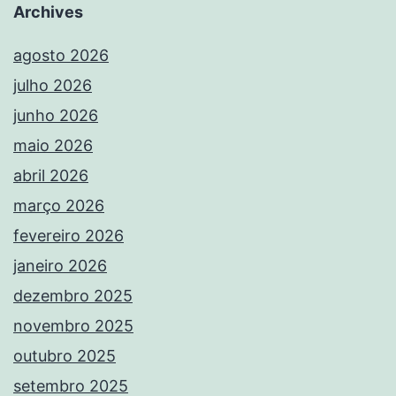
Archives
agosto 2026
julho 2026
junho 2026
maio 2026
abril 2026
março 2026
fevereiro 2026
janeiro 2026
dezembro 2025
novembro 2025
outubro 2025
setembro 2025