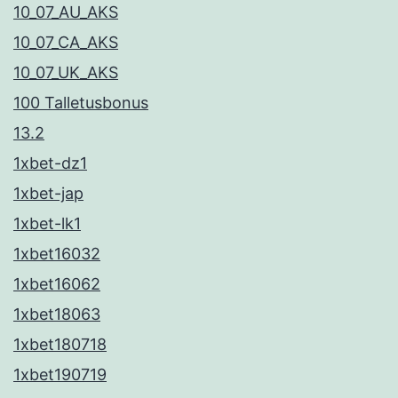
10_07_AU_AKS
10_07_CA_AKS
10_07_UK_AKS
100 Talletusbonus
13.2
1xbet-dz1
1xbet-jap
1xbet-lk1
1xbet16032
1xbet16062
1xbet18063
1xbet180718
1xbet190719