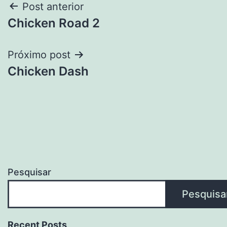
Navegação
Post anterior
Chicken Road 2
de
Post
Próximo post
Chicken Dash
Pesquisar
Pesquisa
Recent Posts