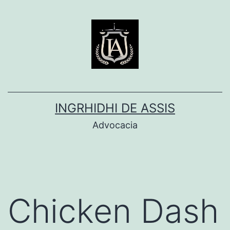
Pular
para
o
conteúdo
INGRHIDHI DE ASSIS
Advocacia
Chicken Dash