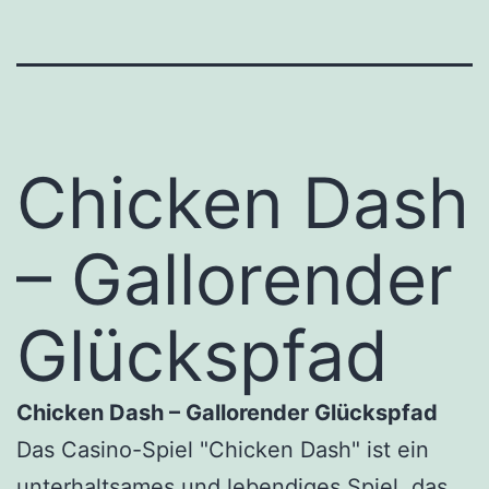
Chicken Dash
– Gallorender
Glückspfad
Chicken Dash – Gallorender Glückspfad
Das Casino-Spiel "Chicken Dash" ist ein
unterhaltsames und lebendiges Spiel, das