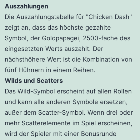
Auszahlungen
Die Auszahlungstabelle für "Chicken Dash"
zeigt an, dass das höchste gezahlte
Symbol, der Goldpapagei, 2500-fache des
eingesetzten Werts auszahlt. Der
nächsthöhere Wert ist die Kombination von
fünf Hühnern in einem Reihen.
Wilds und Scatters
Das Wild-Symbol erscheint auf allen Rollen
und kann alle anderen Symbole ersetzen,
außer dem Scatter-Symbol. Wenn drei oder
mehr Scatterelemente im Spiel erscheinen,
wird der Spieler mit einer Bonusrunde