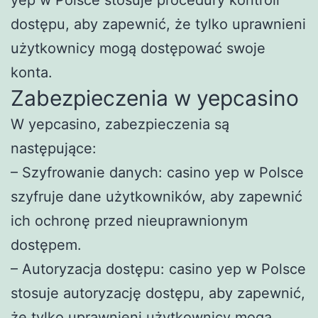
dostępu, aby zapewnić, że tylko uprawnieni
użytkownicy mogą dostępować swoje
konta.
Zabezpieczenia w yepcasino
W yepcasino, zabezpieczenia są
następujące:
– Szyfrowanie danych: casino yep w Polsce
szyfruje dane użytkowników, aby zapewnić
ich ochronę przed nieuprawnionym
dostępem.
– Autoryzacja dostępu: casino yep w Polsce
stosuje autoryzację dostępu, aby zapewnić,
że tylko uprawnieni użytkownicy mogą