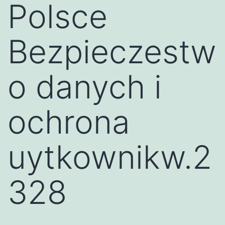
Polsce
Bezpieczestw
o danych i
ochrona
uytkownikw.2
328