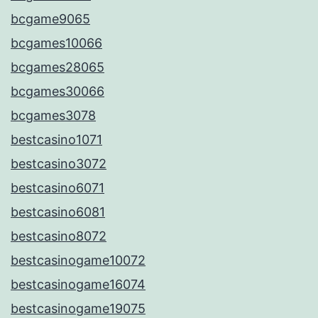
bcgame9065
bcgames10066
bcgames28065
bcgames30066
bcgames3078
bestcasino1071
bestcasino3072
bestcasino6071
bestcasino6081
bestcasino8072
bestcasinogame10072
bestcasinogame16074
bestcasinogame19075