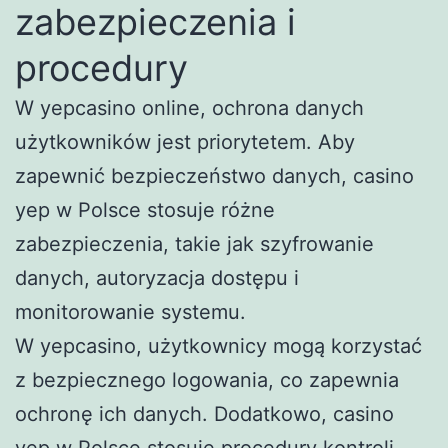
zabezpieczenia i
procedury
W yepcasino online, ochrona danych
użytkowników jest priorytetem. Aby
zapewnić bezpieczeństwo danych, casino
yep w Polsce stosuje różne
zabezpieczenia, takie jak szyfrowanie
danych, autoryzacja dostępu i
monitorowanie systemu.
W yepcasino, użytkownicy mogą korzystać
z bezpiecznego logowania, co zapewnia
ochronę ich danych. Dodatkowo, casino
yep w Polsce stosuje procedury kontroli