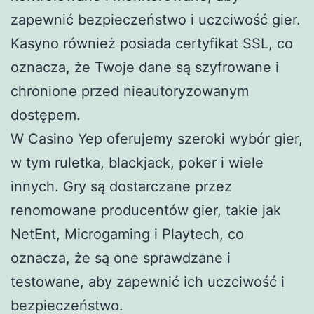
zapewnić bezpieczeństwo i uczciwość gier.
Kasyno również posiada certyfikat SSL, co
oznacza, że Twoje dane są szyfrowane i
chronione przed nieautoryzowanym
dostępem.
W Casino Yep oferujemy szeroki wybór gier,
w tym ruletka, blackjack, poker i wiele
innych. Gry są dostarczane przez
renomowane producentów gier, takie jak
NetEnt, Microgaming i Playtech, co
oznacza, że są one sprawdzane i
testowane, aby zapewnić ich uczciwość i
bezpieczeństwo.