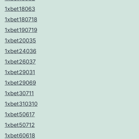
1xbet18063
1xbet180718
1xbet190719
1xbet20035
1xbet24036
1xbet26037
1xbet29031
1xbet29069
1xbet30711
1xbet310310
1xbet50617
1xbet50712
1xbet60618