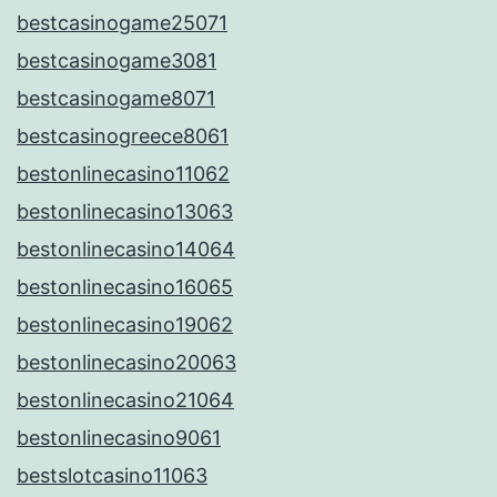
bestcasinogame25071
bestcasinogame3081
bestcasinogame8071
bestcasinogreece8061
bestonlinecasino11062
bestonlinecasino13063
bestonlinecasino14064
bestonlinecasino16065
bestonlinecasino19062
bestonlinecasino20063
bestonlinecasino21064
bestonlinecasino9061
bestslotcasino11063