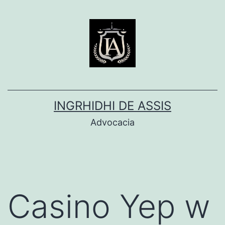
Pular
para
o
conteúdo
INGRHIDHI DE ASSIS
Advocacia
Casino Yep w