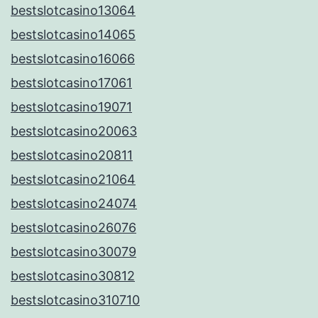
bestslotcasino13064
bestslotcasino14065
bestslotcasino16066
bestslotcasino17061
bestslotcasino19071
bestslotcasino20063
bestslotcasino20811
bestslotcasino21064
bestslotcasino24074
bestslotcasino26076
bestslotcasino30079
bestslotcasino30812
bestslotcasino310710