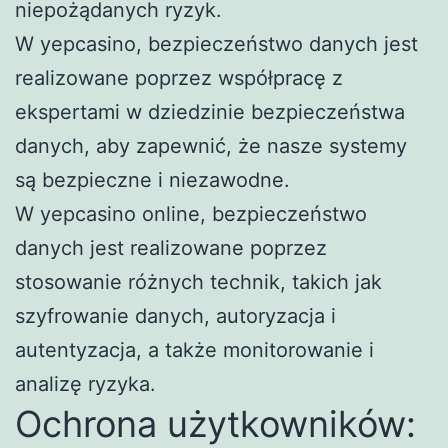
niepożądanych ryzyk.
W yepcasino, bezpieczeństwo danych jest
realizowane poprzez współpracę z
ekspertami w dziedzinie bezpieczeństwa
danych, aby zapewnić, że nasze systemy
są bezpieczne i niezawodne.
W yepcasino online, bezpieczeństwo
danych jest realizowane poprzez
stosowanie różnych technik, takich jak
szyfrowanie danych, autoryzacja i
autentyzacja, a także monitorowanie i
analizę ryzyka.
Ochrona użytkowników: