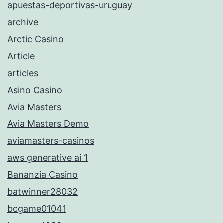
apuestas-deportivas-uruguay
archive
Arctic Casino
Article
articles
Asino Casino
Avia Masters
Avia Masters Demo
aviamasters-casinos
aws generative ai 1
Bananzia Casino
batwinner28032
bcgame01041