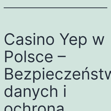
Casino Yep w
Polsce –
Bezpieczeńst
danych i
ochrona