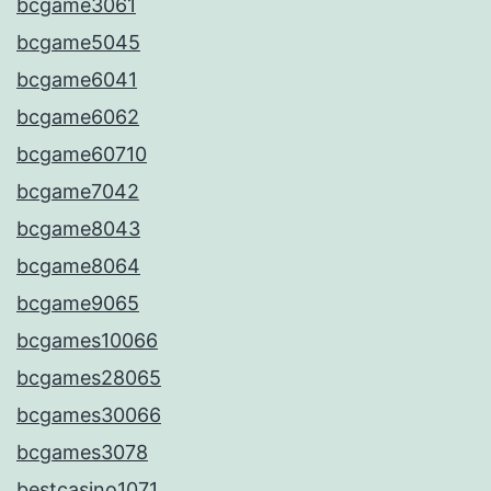
bcgame3061
bcgame5045
bcgame6041
bcgame6062
bcgame60710
bcgame7042
bcgame8043
bcgame8064
bcgame9065
bcgames10066
bcgames28065
bcgames30066
bcgames3078
bestcasino1071