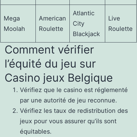
Atlantic
Mega
American
Live
City
Moolah
Roulette
Roulette
Blackjack
Comment vérifier
l’équité du jeu sur
Casino jeux Belgique
Vérifiez que le casino est réglementé
par une autorité de jeu reconnue.
Vérifiez les taux de redistribution des
jeux pour vous assurer qu’ils sont
équitables.