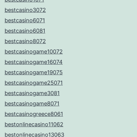
bestcasino3072
bestcasino6071
bestcasino6081
bestcasino8072
bestcasinogame10072
bestcasinogame16074
bestcasinogame19075
bestcasinogame25071
bestcasinogame3081
bestcasinogame8071
bestcasinogreece8061
bestonlinecasino11062
bestonlinecasino13063