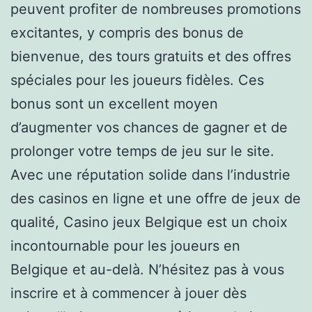
peuvent profiter de nombreuses promotions
excitantes, y compris des bonus de
bienvenue, des tours gratuits et des offres
spéciales pour les joueurs fidèles. Ces
bonus sont un excellent moyen
d’augmenter vos chances de gagner et de
prolonger votre temps de jeu sur le site.
Avec une réputation solide dans l’industrie
des casinos en ligne et une offre de jeux de
qualité, Casino jeux Belgique est un choix
incontournable pour les joueurs en
Belgique et au-delà. N’hésitez pas à vous
inscrire et à commencer à jouer dès