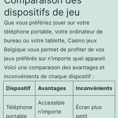
dispositifs de jeu
Que vous préfériez jouer sur votre
téléphone portable, votre ordinateur de
bureau ou votre tablette, Casino jeux
Belgique vous permet de profiter de vos
jeux préférés sur n’importe quel appareil.
Voici une comparaison des avantages et
inconvénients de chaque dispositif :
Dispositif
Avantages
Inconvénients
Accessible
Téléphone
Écran plus
n’importe
portable
petit