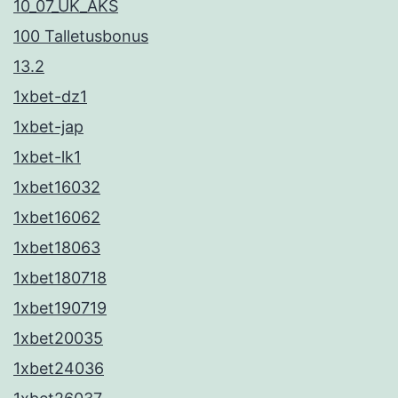
10_07_UK_AKS
100 Talletusbonus
13.2
1xbet-dz1
1xbet-jap
1xbet-lk1
1xbet16032
1xbet16062
1xbet18063
1xbet180718
1xbet190719
1xbet20035
1xbet24036