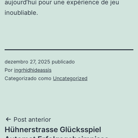
aujourd’hui pour une expérience de jeu
inoubliable.
dezembro 27, 2025
publicado
Por
ingrhidhideassis
Categorizado como
Uncategorized
Navegação
Post anterior
Hühnerstrasse Glücksspiel
de