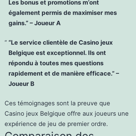
Les bonus et promotions m’ont
également permis de maximiser mes
gains.” – Joueur A
“Le service clientèle de Casino jeux
Belgique est exceptionnel. Ils ont
répondu à toutes mes questions
rapidement et de manière efficace.” –
Joueur B
Ces témoignages sont la preuve que
Casino jeux Belgique offre aux joueurs une
expérience de jeu de premier ordre.
Comparaison des