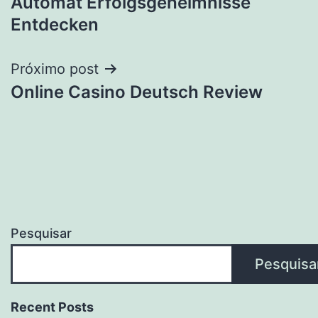
Automat Erfolgsgeheimnisse
Post
Entdecken
Próximo post
Online Casino Deutsch Review
Pesquisar
Pesquisa
Recent Posts