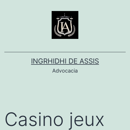
Pular
para
o
conteúdo
INGRHIDHI DE ASSIS
Advocacia
Casino jeux