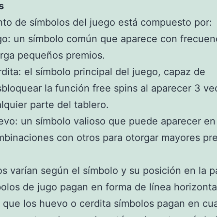
s
nto de símbolos del juego está compuesto por:
o: un símbolo común que aparece con frecuen
rga pequeños premios.
dita: el símbolo principal del juego, capaz de
bloquear la función free spins al aparecer 3 v
lquier parte del tablero.
vo: un símbolo valioso que puede aparecer en
binaciones con otros para otorgar mayores pr
s varían según el símbolo y su posición en la pa
olos de jugo pagan en forma de línea horizonta
 que los huevo o cerdita símbolos pagan en cua