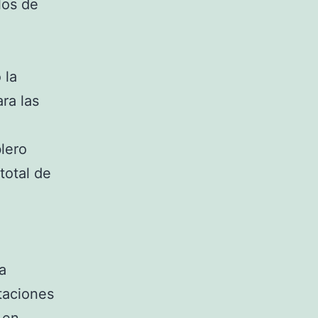
los de
 la
ra las
blero
total de
a
taciones