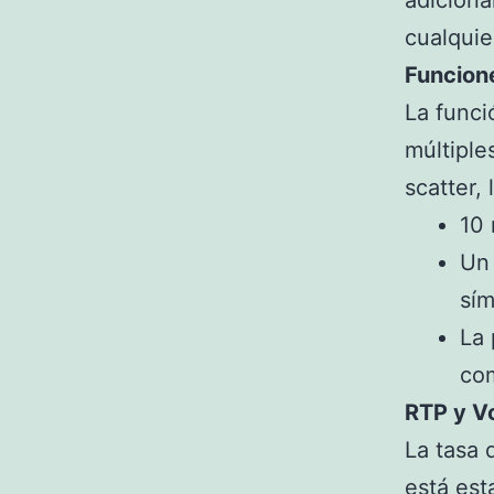
adiciona
cualquie
Funcion
La funci
múltiple
scatter,
10 
Un 
sím
La 
com
RTP y Vo
La tasa 
está est