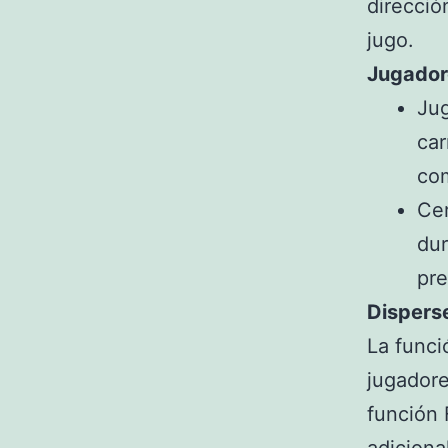
direcció
jugo.
Jugador
Jug
car
co
Cer
dur
pr
Dispers
La funci
jugadore
función 