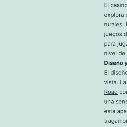
El casin
explora 
rurales.
juegos d
para jug
nivel de
Diseño 
El diseñ
vista. L
Road
con
una sens
esta apa
tragamo