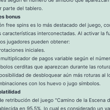
les según el número de símbolo que aparezcan
r parte del tablero.
es bonus
ón free spins es lo más destacado del juego, co
s características interconectadas. Al activar la 
 los jugadores pueden obtener:
rotaciones iniciales.
multiplicador de pagos variable según el núme
bolos cerditas que aparezcan durante las rotur
posibilidad de desbloquear aún más roturas al l
binaciones con los huevo o jugo símbolos.
latilidad
de retribución del juego "Camino de la Escena 
ablecida en 95.5%, lo cual es considerado un va