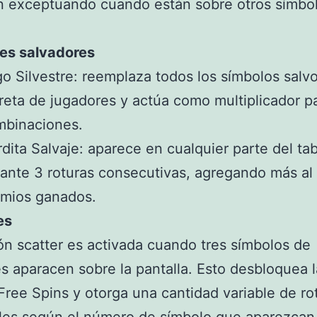
n exceptuando cuando están sobre otros símbo
es salvadores
o Silvestre: reemplaza todos los símbolos salvo
reta de jugadores y actúa como multiplicador pa
mbinaciones.
dita Salvaje: aparece en cualquier parte del ta
ante 3 roturas consecutivas, agregando más al 
emios ganados.
es
ón scatter es activada cuando tres símbolos de
s aparacen sobre la pantalla. Esto desbloquea l
Free Spins y otorga una cantidad variable de ro