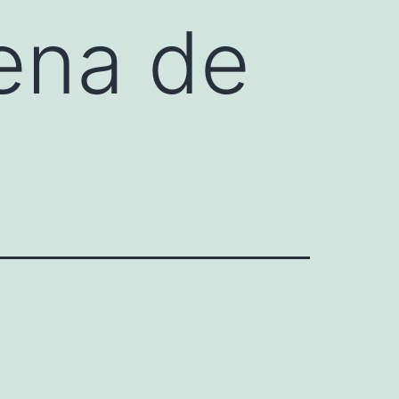
ena de