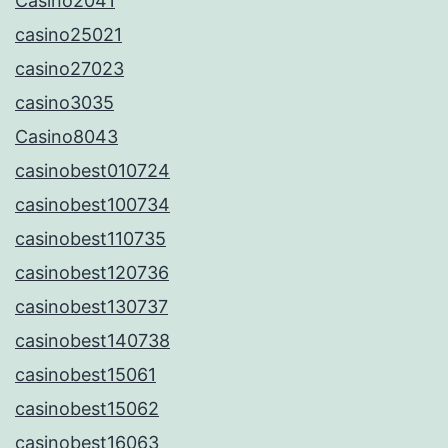
Casino2041
casino25021
casino27023
casino3035
Casino8043
casinobest010724
casinobest100734
casinobest110735
casinobest120736
casinobest130737
casinobest140738
casinobest15061
casinobest15062
casinobest16063