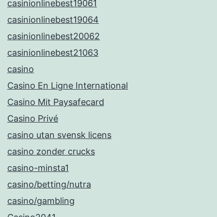
casinionlinebest19061
casinionlinebest19064
casinionlinebest20062
casinionlinebest21063
casino
Casino En Ligne International
Casino Mit Paysafecard
Casino Privé
casino utan svensk licens
casino zonder crucks
casino-minsta1
casino/betting/nutra
casino/gambling