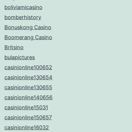
boliviamicasino
bomberhistory
Bonuskong Casino
Boomerang Casino
Britsino
bulapictures
casinionline100652
casinionline130654
casinionline130655
casinionline140656
casinionline15031
casinionline150657
casinionline16032