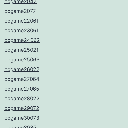
bcgame2042
bcgame2077
bcgame22061
bcgame23061
bcgame24062
bcgame25021
bcgame25063
bcgame26022
bcgame27064
bcgame27065
bcgame28022
bcgame29072
bcgame30073
bcgame3035