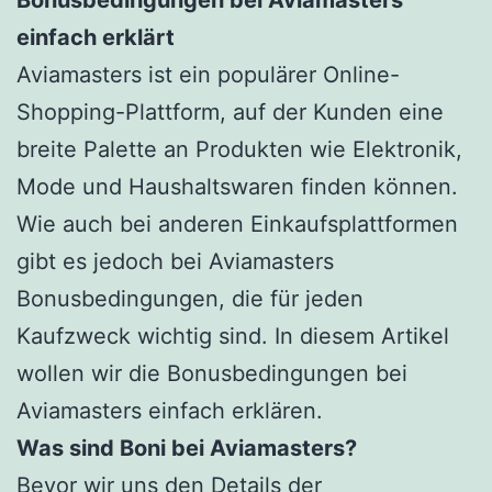
einfach erklärt
Aviamasters ist ein populärer Online-
Shopping-Plattform, auf der Kunden eine
breite Palette an Produkten wie Elektronik,
Mode und Haushaltswaren finden können.
Wie auch bei anderen Einkaufsplattformen
gibt es jedoch bei Aviamasters
Bonusbedingungen, die für jeden
Kaufzweck wichtig sind. In diesem Artikel
wollen wir die Bonusbedingungen bei
Aviamasters einfach erklären.
Was sind Boni bei Aviamasters?
Bevor wir uns den Details der