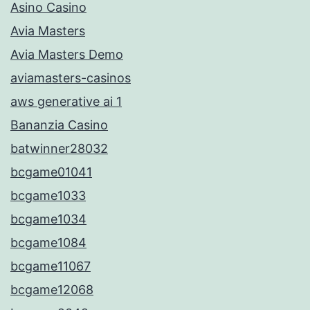
Asino Casino
Avia Masters
Avia Masters Demo
aviamasters-casinos
aws generative ai 1
Bananzia Casino
batwinner28032
bcgame01041
bcgame1033
bcgame1034
bcgame1084
bcgame11067
bcgame12068