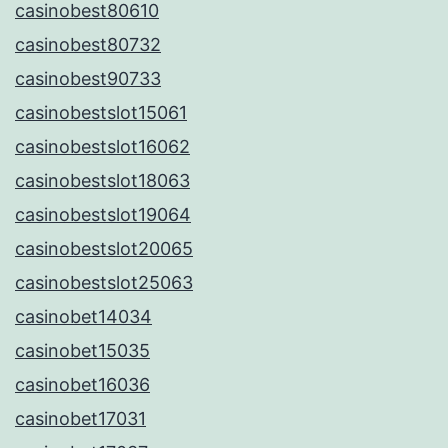
casinobest80610
casinobest80732
casinobest90733
casinobestslot15061
casinobestslot16062
casinobestslot18063
casinobestslot19064
casinobestslot20065
casinobestslot25063
casinobet14034
casinobet15035
casinobet16036
casinobet17031