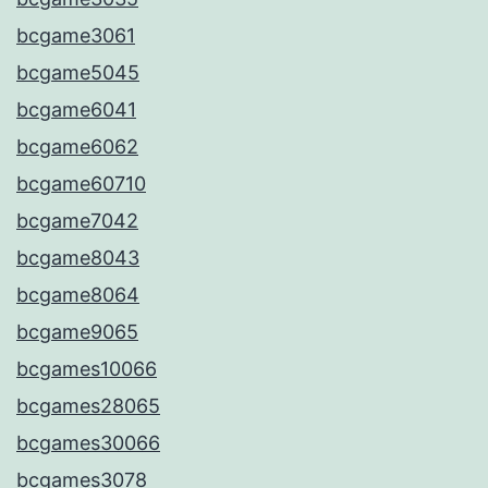
bcgame3061
bcgame5045
bcgame6041
bcgame6062
bcgame60710
bcgame7042
bcgame8043
bcgame8064
bcgame9065
bcgames10066
bcgames28065
bcgames30066
bcgames3078