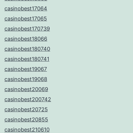
casinobest17064
casinobest17065
casinobest170739
casinobest18066
casinobest180740
casinobest180741
casinobest19067
casinobest19068
casinobest20069
casinobest200742
casinobest20725
casinobest20855
casinobest210610