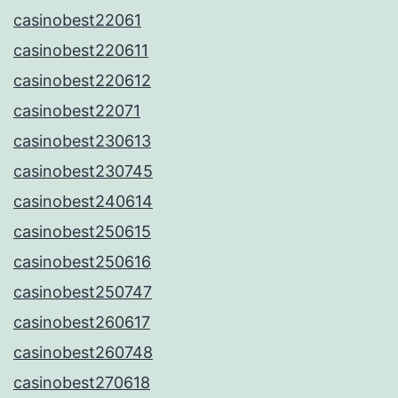
casinobest22061
casinobest220611
casinobest220612
casinobest22071
casinobest230613
casinobest230745
casinobest240614
casinobest250615
casinobest250616
casinobest250747
casinobest260617
casinobest260748
casinobest270618