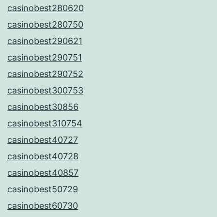
casinobest280620
casinobest280750
casinobest290621
casinobest290751
casinobest290752
casinobest300753
casinobest30856
casinobest310754
casinobest40727
casinobest40728
casinobest40857
casinobest50729
casinobest60730