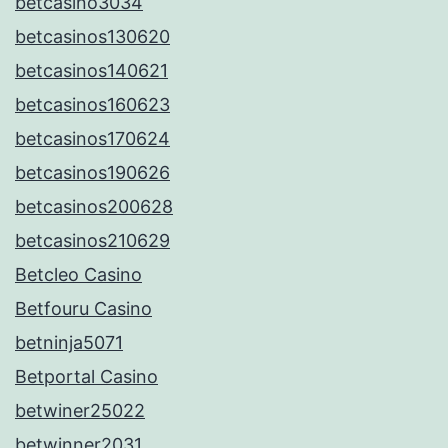
betcasino3034
betcasinos130620
betcasinos140621
betcasinos160623
betcasinos170624
betcasinos190626
betcasinos200628
betcasinos210629
Betcleo Casino
Betfouru Casino
betninja5071
Betportal Casino
betwiner25022
betwinner2031