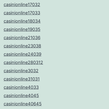
casinionline17032
casinionline17033
casinionline18034
casinionline19035
casinionline21036
casinionline23038
casinionline24039
casinionline280312
casinionline3032
casinionline31031
casinionline4033
casinionline4045
casinionline40645