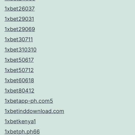
1xbet26037
1xbet29031
1xbet29069
1xbet30711
1xbet310310
1xbet50617
1xbet50712
1xbet60618
1xbet80412
1xbetapp-ph.com5
1xbetinddownload.com
1xbetkenya1
1xbetph.ph66