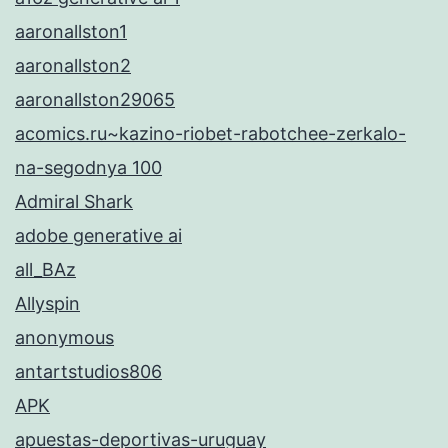
aaronallston1
aaronallston2
aaronallston29065
acomics.ru~kazino-riobet-rabotchee-zerkalo-
na-segodnya 100
Admiral Shark
adobe generative ai
all_BAz
Allyspin
anonymous
antartstudios806
APK
apuestas-deportivas-uruguay