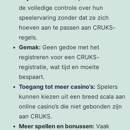
de volledige controle over hun
speelervaring zonder dat ze zich
hoeven aan te passen aan CRUKS-
regels.
Gemak:
Geen gedoe met het
registreren voor een CRUKS-
registratie, wat tijd en moeite
bespaart.
Toegang tot meer casino’s:
Spelers
kunnen kiezen uit een breed scala aan
online casino’s die niet gebonden zijn
aan CRUKS.
Meer spellen en bonussen:
Vaak