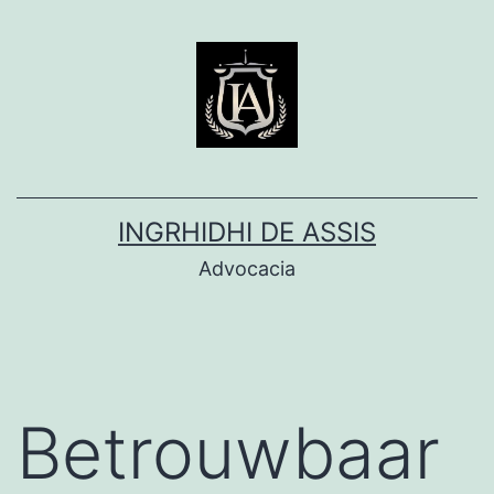
Pular
para
o
conteúdo
INGRHIDHI DE ASSIS
Advocacia
Betrouwbaar