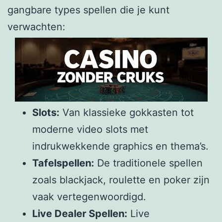
gangbare types spellen die je kunt
verwachten:
Slots:
Van klassieke gokkasten tot
moderne video slots met
indrukwekkende graphics en thema’s.
Tafelspellen:
De traditionele spellen
zoals blackjack, roulette en poker zijn
vaak vertegenwoordigd.
Live Dealer Spellen:
Live