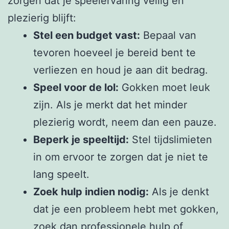
zorgen dat je speelervaring veilig en
plezierig blijft:
Stel een budget vast:
Bepaal van
tevoren hoeveel je bereid bent te
verliezen en houd je aan dit bedrag.
Speel voor de lol:
Gokken moet leuk
zijn. Als je merkt dat het minder
plezierig wordt, neem dan een pauze.
Beperk je speeltijd:
Stel tijdslimieten
in om ervoor te zorgen dat je niet te
lang speelt.
Zoek hulp indien nodig:
Als je denkt
dat je een probleem hebt met gokken,
zoek dan professionele hulp of