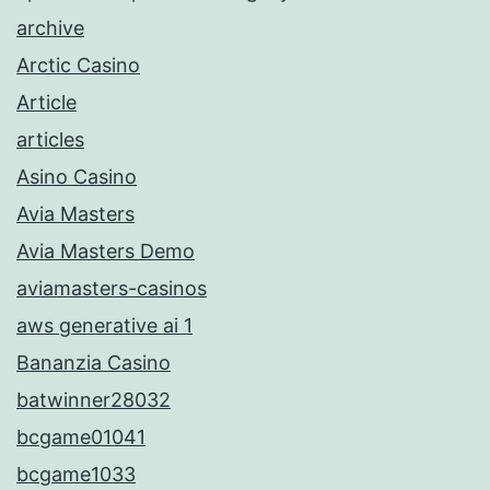
archive
Arctic Casino
Article
articles
Asino Casino
Avia Masters
Avia Masters Demo
aviamasters-casinos
aws generative ai 1
Bananzia Casino
batwinner28032
bcgame01041
bcgame1033