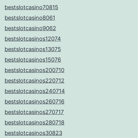
bestslotcasino70815
bestslotcasino8061
bestslotcasino9062
bestslotcasinos12074
bestslotcasinos13075
bestslotcasinos15076
bestslotcasinos200710
bestslotcasinos220712
bestslotcasinos240714
bestslotcasinos260716
bestslotcasinos270717
bestslotcasinos280718
bestslotcasinos30823