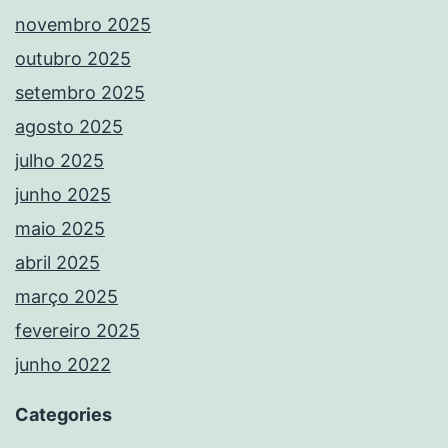
novembro 2025
outubro 2025
setembro 2025
agosto 2025
julho 2025
junho 2025
maio 2025
abril 2025
março 2025
fevereiro 2025
junho 2022
Categories