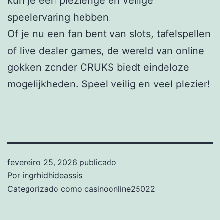
kun je een plezierige en veilige
speelervaring hebben.
Of je nu een fan bent van slots, tafelspellen
of live dealer games, de wereld van online
gokken zonder CRUKS biedt eindeloze
mogelijkheden. Speel veilig en veel plezier!
fevereiro 25, 2026
publicado
Por
ingrhidhideassis
Categorizado como
casinoonline25022