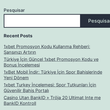
Pesquisar
Pesquisa
Recent Posts
1xbet Promosyon Kodu Kullanma Rehberi:
Şansınızı Artırın
Türkiye İçin Güncel 1xbet Promosyon Kodu ve
Bonus İncelemesi
1xBet Mobil İndir: Türkiye İçin Spor Bahislerinde
Yeni Dönem
1xbet Turkey İncelemesi: Spor Tutkunları İçin
Güvenilir Bahis Portalı
Casino Utan BankID » Tröja 20 Ultimat Inte me
BankID Kontroll