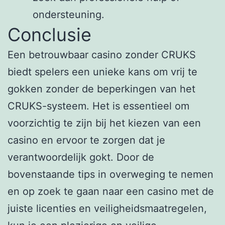
ondersteuning.
Conclusie
Een betrouwbaar casino zonder CRUKS
biedt spelers een unieke kans om vrij te
gokken zonder de beperkingen van het
CRUKS-systeem. Het is essentieel om
voorzichtig te zijn bij het kiezen van een
casino en ervoor te zorgen dat je
verantwoordelijk gokt. Door de
bovenstaande tips in overweging te nemen
en op zoek te gaan naar een casino met de
juiste licenties en veiligheidsmaatregelen,