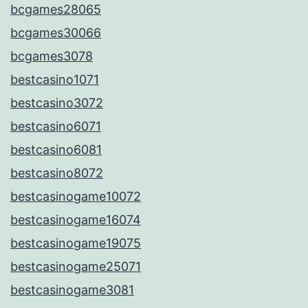
bcgames28065
bcgames30066
bcgames3078
bestcasino1071
bestcasino3072
bestcasino6071
bestcasino6081
bestcasino8072
bestcasinogame10072
bestcasinogame16074
bestcasinogame19075
bestcasinogame25071
bestcasinogame3081