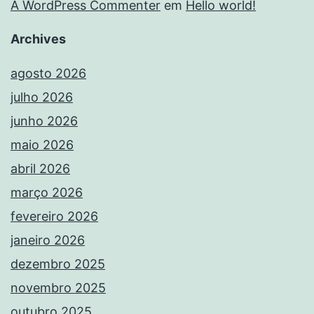
A WordPress Commenter
em
Hello world!
Archives
agosto 2026
julho 2026
junho 2026
maio 2026
abril 2026
março 2026
fevereiro 2026
janeiro 2026
dezembro 2025
novembro 2025
outubro 2025