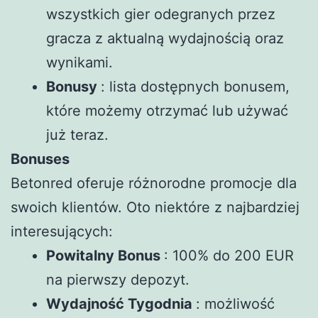
wszystkich gier odegranych przez
gracza z aktualną wydajnością oraz
wynikami.
Bonusy
: lista dostępnych bonusem,
które możemy otrzymać lub używać
już teraz.
Bonuses
Betonred oferuje różnorodne promocje dla
swoich klientów. Oto niektóre z najbardziej
interesujących:
Powitalny Bonus
: 100% do 200 EUR
na pierwszy depozyt.
Wydajność Tygodnia
: możliwość