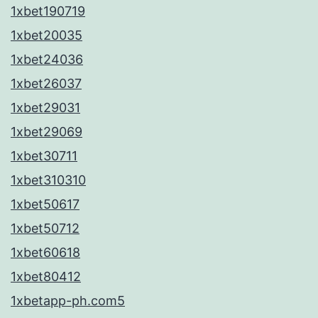
1xbet190719
1xbet20035
1xbet24036
1xbet26037
1xbet29031
1xbet29069
1xbet30711
1xbet310310
1xbet50617
1xbet50712
1xbet60618
1xbet80412
1xbetapp-ph.com5