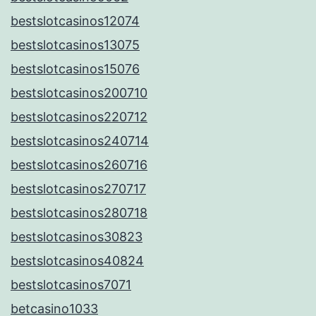
bestslotcasinos12074
bestslotcasinos13075
bestslotcasinos15076
bestslotcasinos200710
bestslotcasinos220712
bestslotcasinos240714
bestslotcasinos260716
bestslotcasinos270717
bestslotcasinos280718
bestslotcasinos30823
bestslotcasinos40824
bestslotcasinos7071
betcasino1033