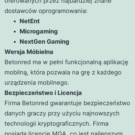
oferowanych przez najbardziej znane
dostawców oprogramowania:
NetEnt
Microgaming
NextGen Gaming
Wersja Móbielna
Betonred ma w pełni funkcjonalną aplikację
mobilną, która pozwala na grę z każdego
urządzenia mobilnego.
Bezpieczeństwo i Licencja
Firma Betonred gwarantuje bezpieczeństwo
danych graczy przy użyciu najnowszych
technologii kryptograficznych. Firma
posiada licencję MGA, co jest najlepszym