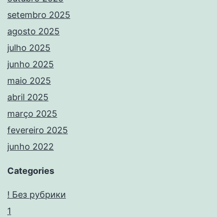
setembro 2025
agosto 2025
julho 2025
junho 2025
maio 2025
abril 2025
março 2025
fevereiro 2025
junho 2022
Categories
! Без рубрики
1