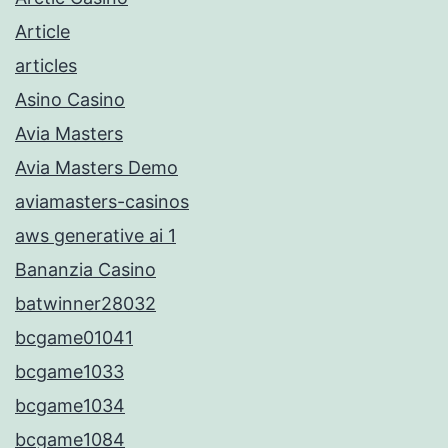
Article
articles
Asino Casino
Avia Masters
Avia Masters Demo
aviamasters-casinos
aws generative ai 1
Bananzia Casino
batwinner28032
bcgame01041
bcgame1033
bcgame1034
bcgame1084