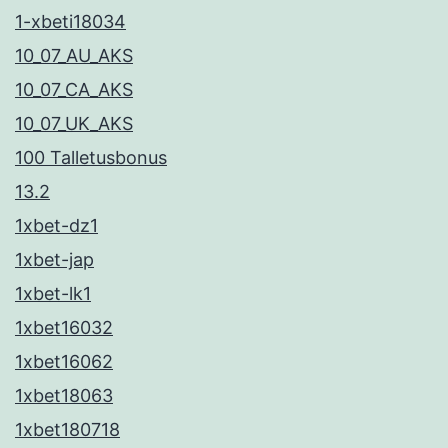
1-xbeti18034
10_07_AU_AKS
10_07_CA_AKS
10_07_UK_AKS
100 Talletusbonus
13.2
1xbet-dz1
1xbet-jap
1xbet-lk1
1xbet16032
1xbet16062
1xbet18063
1xbet180718