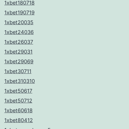
1xbet180718
1xbet190719
1xbet20035
1xbet24036
1xbet26037
1xbet29031
1xbet29069
1xbet30711
1xbet310310
1xbet50617
1xbet50712
1xbet60618
1xbet80412