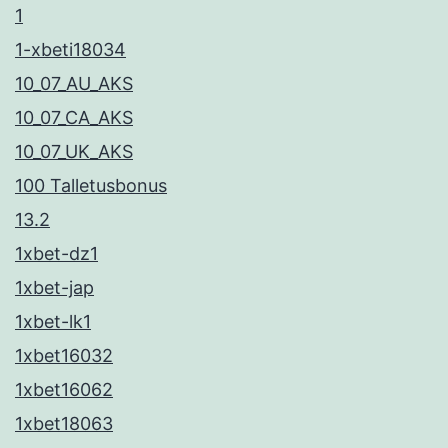
1
1-xbeti18034
10_07_AU_AKS
10_07_CA_AKS
10_07_UK_AKS
100 Talletusbonus
13.2
1xbet-dz1
1xbet-jap
1xbet-lk1
1xbet16032
1xbet16062
1xbet18063