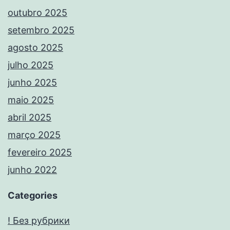
outubro 2025
setembro 2025
agosto 2025
julho 2025
junho 2025
maio 2025
abril 2025
março 2025
fevereiro 2025
junho 2022
Categories
! Без рубрики