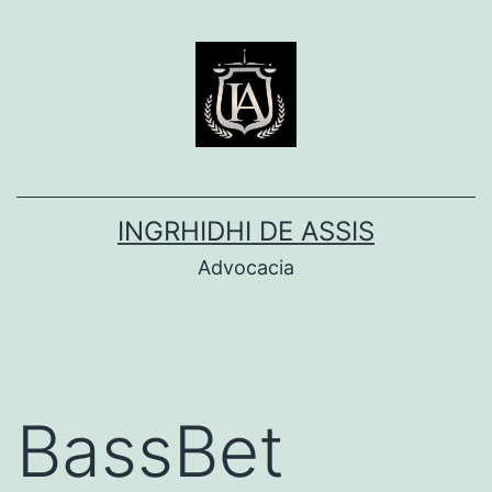
Pular
para
o
conteúdo
INGRHIDHI DE ASSIS
Advocacia
BassBet