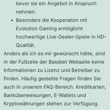
bevor sie ein Angebot in Anspruch
nehmen.
Besonders die Kooperation mit
Evolution Gaming ermöglicht
hochwertige Live-Dealer-Spiele in HD-
Qualität.
Anders als ich es mir gewünscht hätte, sind
in der Fußzeile der Bassbet Webseite keine
Informationen zu Lizenz und Betreiber zu
finden. Häufig gestellte Fragen finden Sie
auch in unserem FAQ-Bereich. Kreditkarten,
Banküberweisungen, E-Wallets und
Kryptowährungen stehen zur Verfügung.