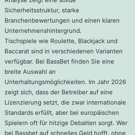
Sicherheitsstruktur, starke
Branchenbewertungen und einen klaren
Unternehmenshintergrund.
Tischspiele wie Roulette, Blackjack und
Baccarat sind in verschiedenen Varianten
verfügbar. Bei BassBet finden Sie eine
breite Auswahl an
Unterhaltungsmöglichkeiten. Im Jahr 2026
zeigt sich, dass der Betreiber auf eine
Lizenzierung setzt, die zwar internationale
Standards erfüllt, aber bei europäischen
Spielern oft für hitzige Debatten sorgt. Wer
bei Bassbet auf schnelles Geld hofft, ohne