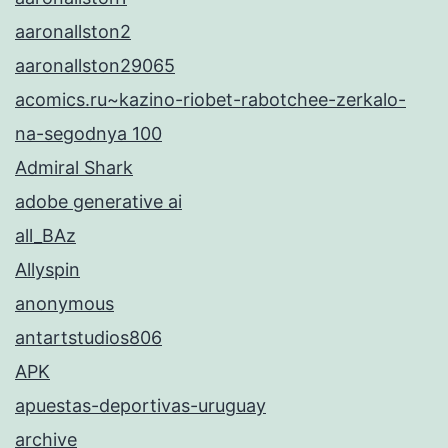
aaronallston2
aaronallston29065
acomics.ru~kazino-riobet-rabotchee-zerkalo-
na-segodnya 100
Admiral Shark
adobe generative ai
all_BAz
Allyspin
anonymous
antartstudios806
APK
apuestas-deportivas-uruguay
archive