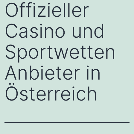
Offizieller
Casino und
Sportwetten
Anbieter in
Österreich