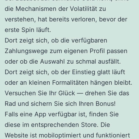
die Mechanismen der Volatilität zu
verstehen, hat bereits verloren, bevor der
erste Spin läuft.
Dort zeigt sich, ob die verfügbaren
Zahlungswege zum eigenen Profil passen
oder ob die Auswahl zu schmal ausfällt.
Dort zeigt sich, ob der Einstieg glatt läuft
oder an kleinen Formalitäten hängen bleibt.
Versuchen Sie Ihr Glück — drehen Sie das
Rad und sichern Sie sich Ihren Bonus!
Falls eine App verfügbar ist, finden Sie
diese im entsprechenden Store. Die
Website ist mobiloptimiert und funktioniert