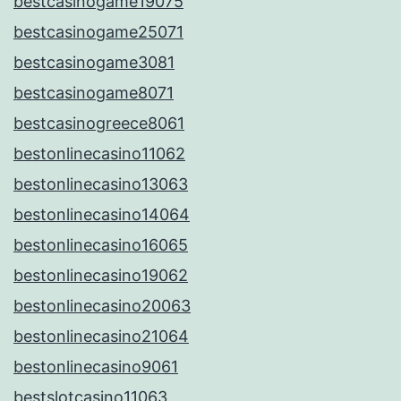
bestcasinogame19075
bestcasinogame25071
bestcasinogame3081
bestcasinogame8071
bestcasinogreece8061
bestonlinecasino11062
bestonlinecasino13063
bestonlinecasino14064
bestonlinecasino16065
bestonlinecasino19062
bestonlinecasino20063
bestonlinecasino21064
bestonlinecasino9061
bestslotcasino11063