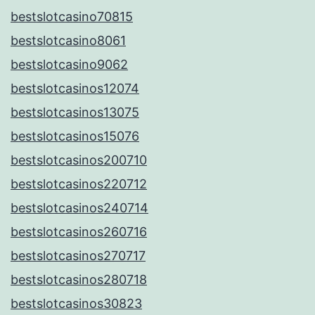
bestslotcasino70815
bestslotcasino8061
bestslotcasino9062
bestslotcasinos12074
bestslotcasinos13075
bestslotcasinos15076
bestslotcasinos200710
bestslotcasinos220712
bestslotcasinos240714
bestslotcasinos260716
bestslotcasinos270717
bestslotcasinos280718
bestslotcasinos30823