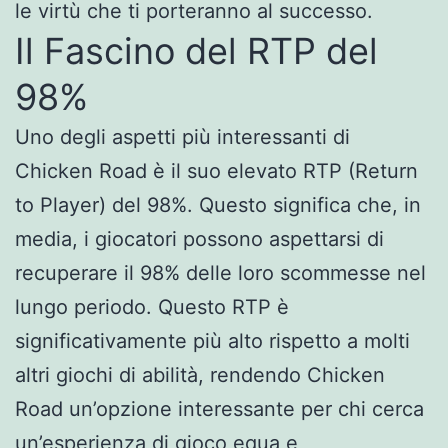
le virtù che ti porteranno al successo.
Il Fascino del RTP del
98%
Uno degli aspetti più interessanti di
Chicken Road è il suo elevato RTP (Return
to Player) del 98%. Questo significa che, in
media, i giocatori possono aspettarsi di
recuperare il 98% delle loro scommesse nel
lungo periodo. Questo RTP è
significativamente più alto rispetto a molti
altri giochi di abilità, rendendo Chicken
Road un’opzione interessante per chi cerca
un’esperienza di gioco equa e