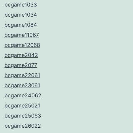
bcgame1033
bcgame1034
bcgame1084
bcgame11067
bcgame12068
bcgame2042
bcgame2077
bcgame22061
bcgame23061
bcgame24062
bcgame25021
bcgame25063
bcgame26022