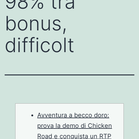
98% tra
bonus,
difficolt
Avventura a becco doro:
prova la demo di Chicken
Road e conquista un RTP