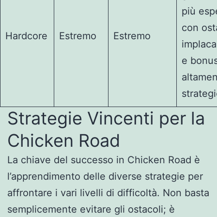
più espe
con ost
Hardcore
Estremo
Estremo
implacab
e bonu
altame
strategi
Strategie Vincenti per la
Chicken Road
La chiave del successo in Chicken Road è
l’apprendimento delle diverse strategie per
affrontare i vari livelli di difficoltà. Non basta
semplicemente evitare gli ostacoli; è