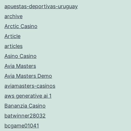
apuestas-deportivas-uruguay
archive
Arctic Casino
Article
articles
Asino Casino
Avia Masters
Avia Masters Demo
aviamasters-casinos
aws generative ai 1
Bananzia Casino
batwinner28032
bcgame01041