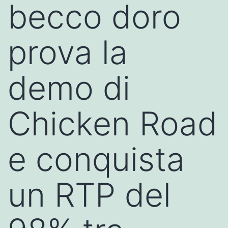
becco doro
prova la
demo di
Chicken Road
e conquista
un RTP del