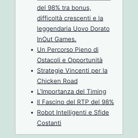
del 98% tra bonus,
difficoltà crescenti e la
leggendaria Uovo Dorato
InOut Games.
Un Percorso Pieno di
Ostacoli e Opportunità
Strategie Vincenti per la
Chicken Road
L’Importanza del Timing
Il Fascino del RTP del 98%
Robot Intelligenti e Sfide
Costanti