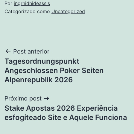
Por
ingrhidhideassis
Categorizado como
Uncategorized
Navegação
Post anterior
Tagesordnungspunkt
de
Angeschlossen Poker Seiten
Post
Alpenrepublik 2026
Próximo post
Stake Apostas 2026 Experiência
esfogíteado Site e Aquele Funciona