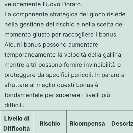
velocemente l’Uovo Dorato.
La componente strategica del gioco risiede
nella gestione del rischio e nella scelta del
momento giusto per raccogliere i bonus.
Alcuni bonus possono aumentare
temporaneamente la velocità della gallina,
mentre altri possono fornire invincibilità o
proteggere da specifici pericoli. Imparare a
sfruttare al meglio questi bonus è
fondamentale per superare i livelli più
difficili.
Livello di
Rischio
Ricompensa
Descri
Difficoltà