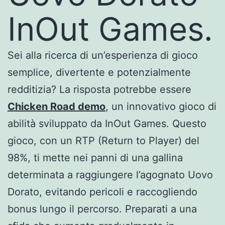
InOut Games.
Sei alla ricerca di un’esperienza di gioco
semplice, divertente e potenzialmente
redditizia? La risposta potrebbe essere
Chicken Road demo
, un innovativo gioco di
abilità sviluppato da InOut Games. Questo
gioco, con un RTP (Return to Player) del
98%, ti mette nei panni di una gallina
determinata a raggiungere l’agognato Uovo
Dorato, evitando pericoli e raccogliendo
bonus lungo il percorso. Preparati a una