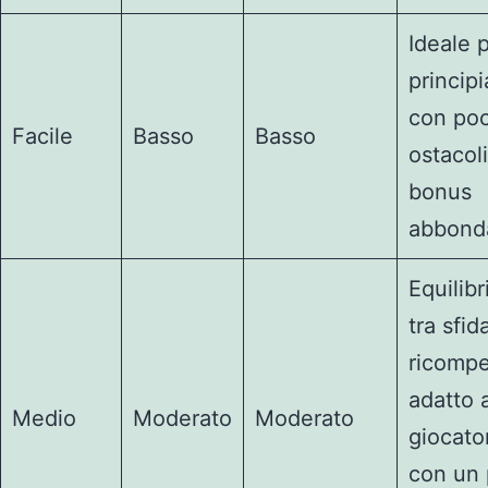
Ideale p
principi
con poc
Facile
Basso
Basso
ostacoli
bonus
abbonda
Equilibr
tra sfid
ricomp
adatto 
Medio
Moderato
Moderato
giocator
con un 