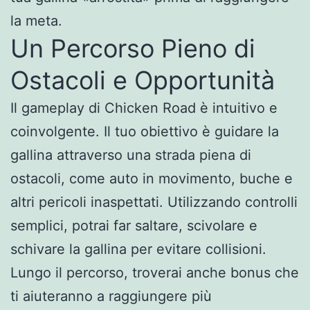
la meta.
Un Percorso Pieno di
Ostacoli e Opportunità
Il gameplay di Chicken Road è intuitivo e
coinvolgente. Il tuo obiettivo è guidare la
gallina attraverso una strada piena di
ostacoli, come auto in movimento, buche e
altri pericoli inaspettati. Utilizzando controlli
semplici, potrai far saltare, scivolare e
schivare la gallina per evitare collisioni.
Lungo il percorso, troverai anche bonus che
ti aiuteranno a raggiungere più