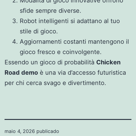
Modalità di gioco innovative offrono
sfide sempre diverse.
Robot intelligenti si adattano al tuo
stile di gioco.
Aggiornamenti costanti mantengono il
gioco fresco e coinvolgente.
Essendo un gioco di probabilità
Chicken
Road demo
è una via d’accesso futuristica
per chi cerca svago e divertimento.
maio 4, 2026
publicado