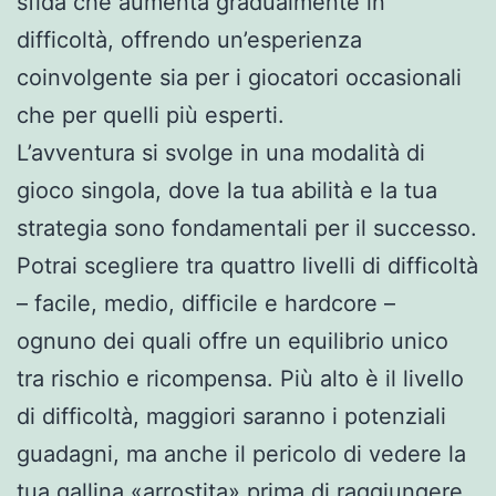
sfida che aumenta gradualmente in
difficoltà, offrendo un’esperienza
coinvolgente sia per i giocatori occasionali
che per quelli più esperti.
L’avventura si svolge in una modalità di
gioco singola, dove la tua abilità e la tua
strategia sono fondamentali per il successo.
Potrai scegliere tra quattro livelli di difficoltà
– facile, medio, difficile e hardcore –
ognuno dei quali offre un equilibrio unico
tra rischio e ricompensa. Più alto è il livello
di difficoltà, maggiori saranno i potenziali
guadagni, ma anche il pericolo di vedere la
tua gallina «arrostita» prima di raggiungere