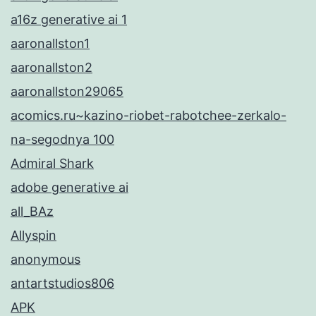
a16z generative ai 1
aaronallston1
aaronallston2
aaronallston29065
acomics.ru~kazino-riobet-rabotchee-zerkalo-
na-segodnya 100
Admiral Shark
adobe generative ai
all_BAz
Allyspin
anonymous
antartstudios806
APK