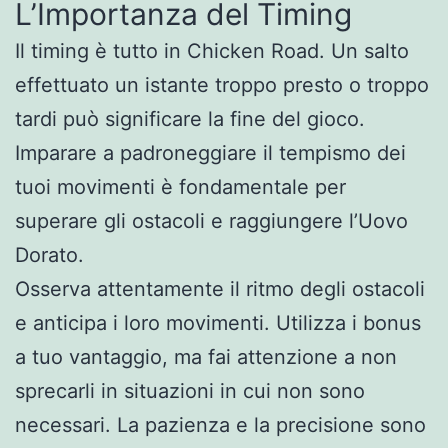
L’Importanza del Timing
Il timing è tutto in Chicken Road. Un salto
effettuato un istante troppo presto o troppo
tardi può significare la fine del gioco.
Imparare a padroneggiare il tempismo dei
tuoi movimenti è fondamentale per
superare gli ostacoli e raggiungere l’Uovo
Dorato.
Osserva attentamente il ritmo degli ostacoli
e anticipa i loro movimenti. Utilizza i bonus
a tuo vantaggio, ma fai attenzione a non
sprecarli in situazioni in cui non sono
necessari. La pazienza e la precisione sono