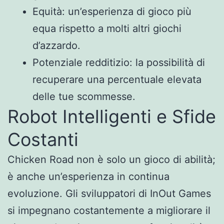
Equità: un’esperienza di gioco più
equa rispetto a molti altri giochi
d’azzardo.
Potenziale redditizio: la possibilità di
recuperare una percentuale elevata
delle tue scommesse.
Robot Intelligenti e Sfide
Costanti
Chicken Road non è solo un gioco di abilità;
è anche un’esperienza in continua
evoluzione. Gli sviluppatori di InOut Games
si impegnano costantemente a migliorare il