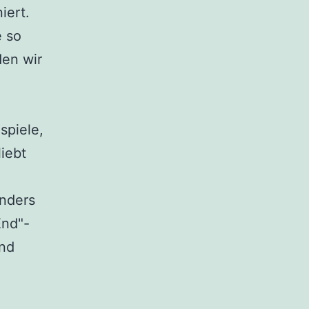
iert.
e so
den wir
spiele,
liebt
nders
End"-
und