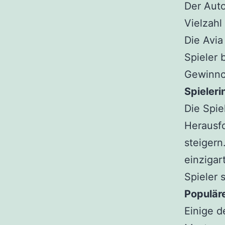
Der Auto
Vielzahl
Die Avia
Spieler 
Gewinnc
Spieleri
Die Spie
Herausf
steigern
einzigar
Spieler
Populär
Einige d