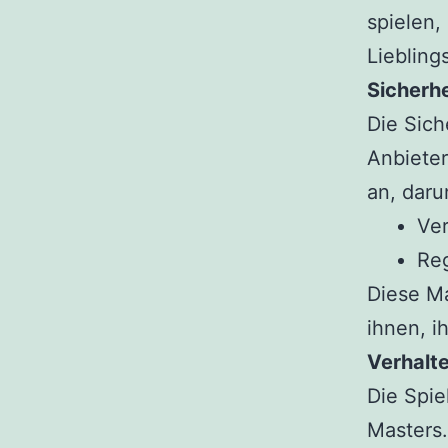
spielen,
Liebling
Sicherh
Die Sich
Anbieter
an, daru
Ver
Reg
Diese M
ihnen, i
Verhalt
Die Spie
Masters.