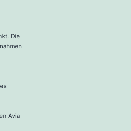
nkt. Die
aßnahmen
 es
en Avia