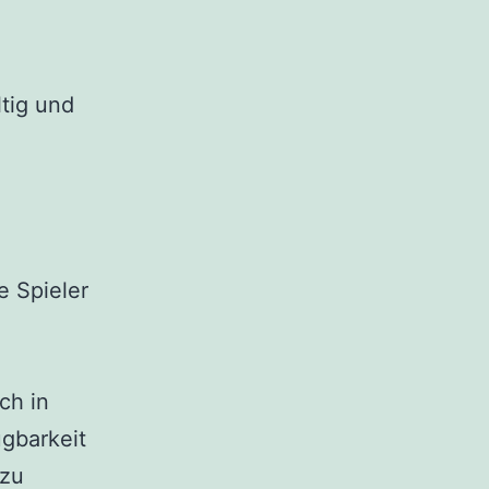
tig und
 Spieler
ch in
ügbarkeit
 zu