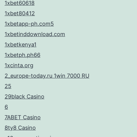
1xbet60618
1xbet80412
1xbetapp-ph.com5
1xbetinddownload.com
1xbetkenya1
1xbetph.ph66
1xcinta.org
2_europe-today.ru 1win 7000 RU
25
29black Casino
6
7ABET Casino
8ty8 Casino