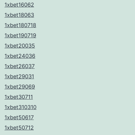
1xbet16062
1xbet18063
1xbet180718
1xbet190719
1xbet20035
1xbet24036
1xbet26037
1xbet29031
1xbet29069
1xbet30711
1xbet310310
1xbet50617
1xbet50712