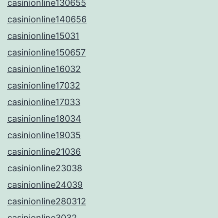
casinionline130655
casinionline140656
casinionline15031
casinionline150657
casinionline16032
casinionline17032
casinionline17033
casinionline18034
casinionline19035
casinionline21036
casinionline23038
casinionline24039
casinionline280312
casinionline3032