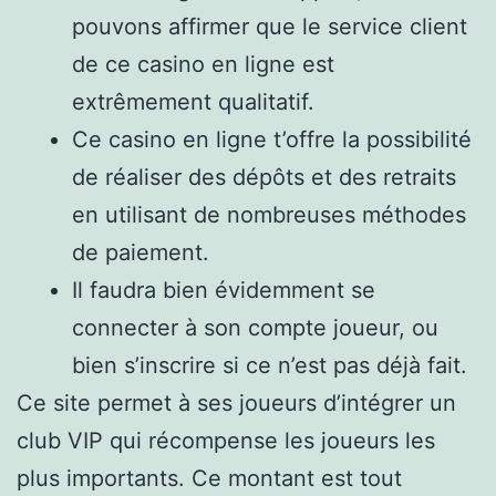
pouvons affirmer que le service client
de ce casino en ligne est
extrêmement qualitatif.
Ce casino en ligne t’offre la possibilité
de réaliser des dépôts et des retraits
en utilisant de nombreuses méthodes
de paiement.
Il faudra bien évidemment se
connecter à son compte joueur, ou
bien s’inscrire si ce n’est pas déjà fait.
Ce site permet à ses joueurs d’intégrer un
club VIP qui récompense les joueurs les
plus importants. Ce montant est tout