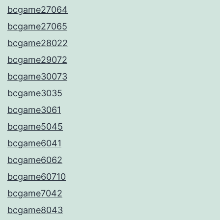
bcgame27064
bcgame27065
bcgame28022
bcgame29072
bcgame30073
bcgame3035
bcgame3061
bcgame5045
bcgame6041
bcgame6062
bcgame60710
bcgame7042
bcgame8043