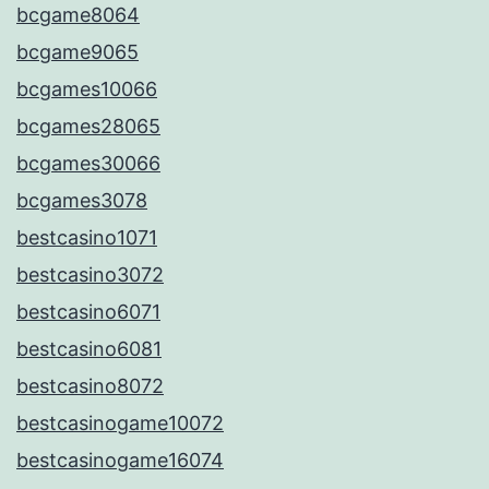
bcgame8064
bcgame9065
bcgames10066
bcgames28065
bcgames30066
bcgames3078
bestcasino1071
bestcasino3072
bestcasino6071
bestcasino6081
bestcasino8072
bestcasinogame10072
bestcasinogame16074