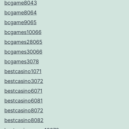
bcgame8043
bcgame8064
bcgame9065
bcgames10066
bcgames28065
bcgames30066
bcgames3078
bestcasino1071
bestcasino3072
bestcasino6071
bestcasino6081
bestcasino8072
bestcasino8082