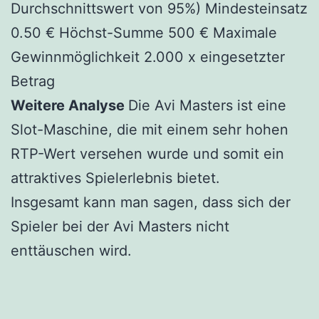
Durchschnittswert von 95%) Mindesteinsatz
0.50 € Höchst-Summe 500 € Maximale
Gewinnmöglichkeit 2.000 x eingesetzter
Betrag
Weitere Analyse
Die Avi Masters ist eine
Slot-Maschine, die mit einem sehr hohen
RTP-Wert versehen wurde und somit ein
attraktives Spielerlebnis bietet.
Insgesamt kann man sagen, dass sich der
Spieler bei der Avi Masters nicht
enttäuschen wird.