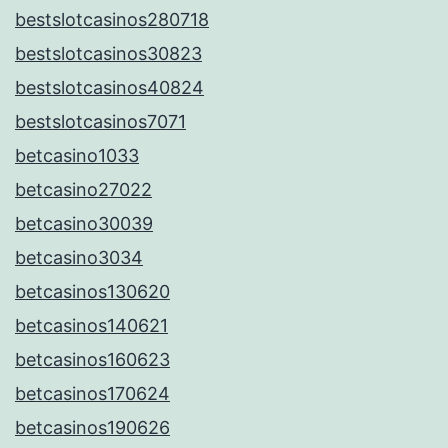
bestslotcasinos280718
bestslotcasinos30823
bestslotcasinos40824
bestslotcasinos7071
betcasino1033
betcasino27022
betcasino30039
betcasino3034
betcasinos130620
betcasinos140621
betcasinos160623
betcasinos170624
betcasinos190626