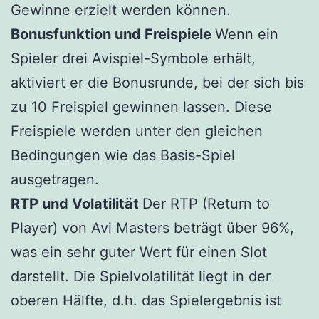
Gewinne erzielt werden können.
Bonusfunktion und Freispiele
Wenn ein
Spieler drei Avispiel-Symbole erhält,
aktiviert er die Bonusrunde, bei der sich bis
zu 10 Freispiel gewinnen lassen. Diese
Freispiele werden unter den gleichen
Bedingungen wie das Basis-Spiel
ausgetragen.
RTP und Volatilität
Der RTP (Return to
Player) von Avi Masters beträgt über 96%,
was ein sehr guter Wert für einen Slot
darstellt. Die Spielvolatilität liegt in der
oberen Hälfte, d.h. das Spielergebnis ist