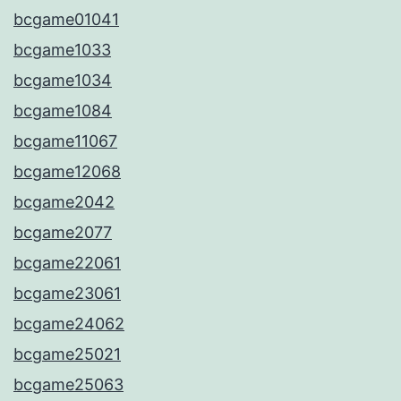
bcgame01041
bcgame1033
bcgame1034
bcgame1084
bcgame11067
bcgame12068
bcgame2042
bcgame2077
bcgame22061
bcgame23061
bcgame24062
bcgame25021
bcgame25063