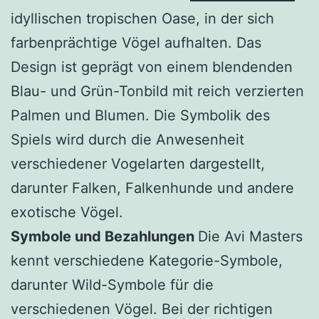
idyllischen tropischen Oase, in der sich
farbenprächtige Vögel aufhalten. Das
Design ist geprägt von einem blendenden
Blau- und Grün-Tonbild mit reich verzierten
Palmen und Blumen. Die Symbolik des
Spiels wird durch die Anwesenheit
verschiedener Vogelarten dargestellt,
darunter Falken, Falkenhunde und andere
exotische Vögel.
Symbole und Bezahlungen
Die Avi Masters
kennt verschiedene Kategorie-Symbole,
darunter Wild-Symbole für die
verschiedenen Vögel. Bei der richtigen