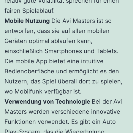
relativ gute Volatilität sprechen für einen
fairen Spielablauf.
Mobile Nutzung
Die Avi Masters ist so
entworfen, dass sie auf allen mobilen
Geräten optimal ablaufen kann,
einschließlich Smartphones und Tablets.
Die mobile App bietet eine intuitive
Bedienoberfläche und ermöglicht es den
Nutzern, das Spiel überall dort zu spielen,
wo Mobilfunk verfügbar ist.
Verwendung von Technologie
Bei der Avi
Masters werden verschiedene innovative
Funktionen verwendet. Es gibt ein Auto-
Play-System, das die Wiederholung