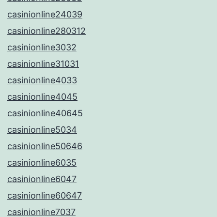
casinionline24039
casinionline280312
casinionline3032
casinionline31031
casinionline4033
casinionline4045
casinionline40645
casinionline5034
casinionline50646
casinionline6035
casinionline6047
casinionline60647
casinionline7037