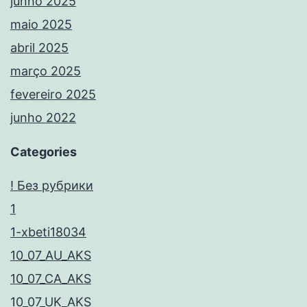
junho 2025
maio 2025
abril 2025
março 2025
fevereiro 2025
junho 2022
Categories
! Без рубрики
1
1-xbeti18034
10_07_AU_AKS
10_07_CA_AKS
10_07_UK_AKS