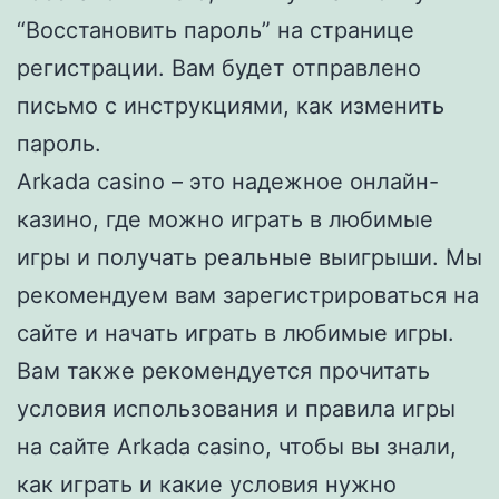
“Восстановить пароль” на странице
регистрации. Вам будет отправлено
письмо с инструкциями, как изменить
пароль.
Arkada casino – это надежное онлайн-
казино, где можно играть в любимые
игры и получать реальные выигрыши. Мы
рекомендуем вам зарегистрироваться на
сайте и начать играть в любимые игры.
Вам также рекомендуется прочитать
условия использования и правила игры
на сайте Arkada casino, чтобы вы знали,
как играть и какие условия нужно