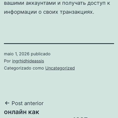
вашими аккаунтами и получать доступ к
информации о своих транзакциях.
maio 1, 2026
publicado
Por
ingrhidhideassis
Categorizado como
Uncategorized
Navegação
Post anterior
онлайн как
de