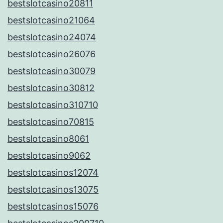
bestslotcasino20811
bestslotcasino21064
bestslotcasino24074
bestslotcasino26076
bestslotcasino30079
bestslotcasino30812
bestslotcasino310710
bestslotcasino70815
bestslotcasino8061
bestslotcasino9062
bestslotcasinos12074
bestslotcasinos13075
bestslotcasinos15076