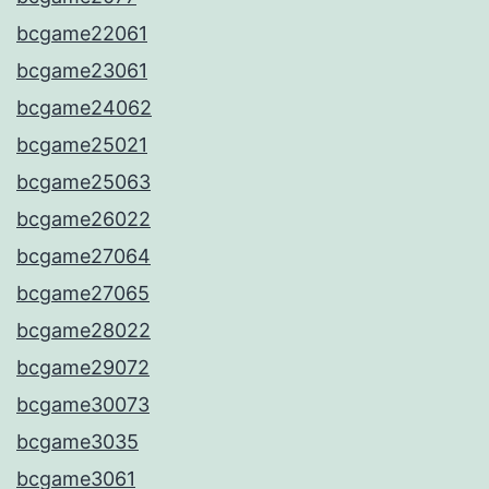
bcgame22061
bcgame23061
bcgame24062
bcgame25021
bcgame25063
bcgame26022
bcgame27064
bcgame27065
bcgame28022
bcgame29072
bcgame30073
bcgame3035
bcgame3061