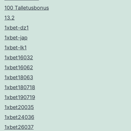
100 Talletusbonus
13.2
1xbet-dz1
1xbet-jap
1xbet-lk1
1xbet16032
1xbet16062
1xbet18063
1xbet180718
1xbet190719
1xbet20035
1xbet24036
1xbet26037