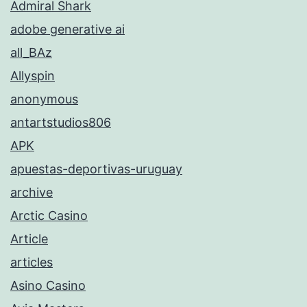
Admiral Shark
adobe generative ai
all_BAz
Allyspin
anonymous
antartstudios806
APK
apuestas-deportivas-uruguay
archive
Arctic Casino
Article
articles
Asino Casino