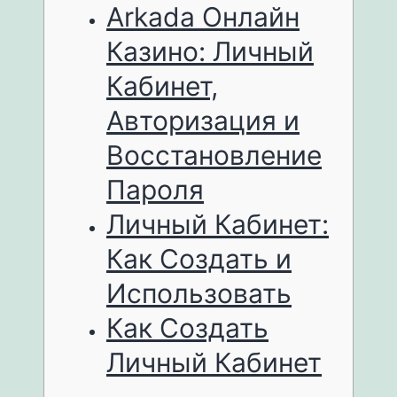
Arkada Онлайн
Казино: Личный
Кабинет,
Авторизация и
Восстановление
Пароля
Личный Кабинет:
Как Создать и
Использовать
Как Создать
Личный Кабинет