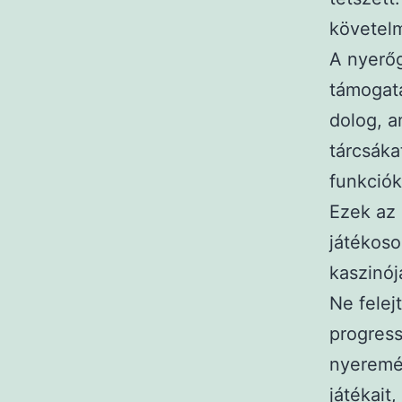
követelm
A nyerőg
támogatá
dolog, a
tárcsáka
funkciók
Ezek az 
játékoso
kaszinój
Ne felej
progress
nyeremé
játékait