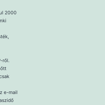
ául 2000
nki
ték,
a
-ről.
őtt
 csak
z e-mail
laszidő