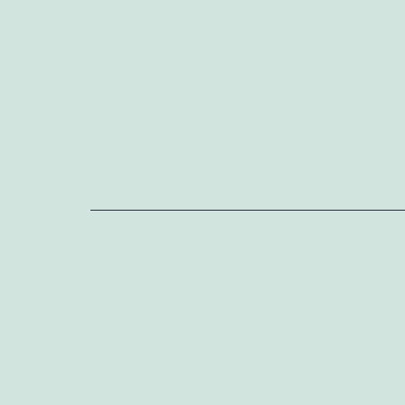
Pular
para
o
conteúdo