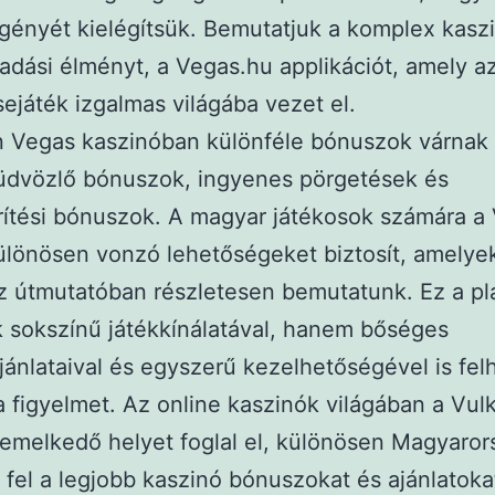
igényét kielégítsük. Bemutatjuk a komplex kasz
adási élményt, a Vegas.hu applikációt, amely az
ejáték izgalmas világába vezet el.
 Vegas kaszinóban különféle bónuszok várnak 
 üdvözlő bónuszok, ingyenes pörgetések és
rítési bónuszok. A magyar játékosok számára a
lönösen vonzó lehetőségeket biztosít, amelye
 útmutatóban részletesen bemutatunk. Ez a pl
 sokszínű játékkínálatával, hanem bőséges
ánlataival és egyszerű kezelhetőségével is felh
 figyelmet. Az online kaszinók világában a Vul
emelkedő helyet foglal el, különösen Magyaror
fel a legjobb kaszinó bónuszokat és ajánlatoka