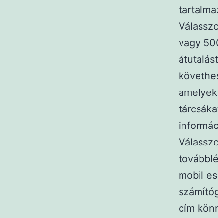
tartalma
Válasszo
vagy 500
átutalá
követhes
amelyek
tárcsáka
informác
Válasszo
továbblé
mobil e
számítóg
cím könn