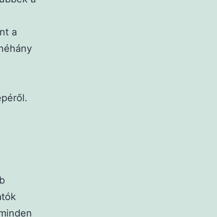
nt a
 néhány
épéről.
bb
atók
y minden