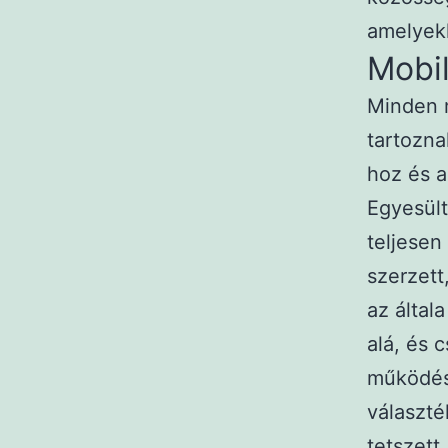
amelyekk
Mobil
Minden m
tartozna
hoz és a
Egyesült
teljesen
szerzett
az által
alá, és 
működés
választé
tetszett