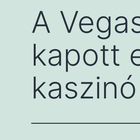
A Vegas
kapott 
kaszinó