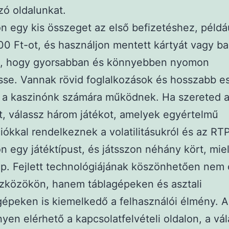
zó oldalunkat.
n egy kis összeget az első befizetéshez, péld
0 Ft-ot, és használjon mentett kártyát vagy ba
st, hogy gyorsabban és könnyebben nyomon
se. Vannak rövid foglalkozások és hosszabb es
 a kaszinónk számára működnek. Ha szereted 
t, válassz három játékot, amelyek egyértelmű
iókkal rendelkeznek a volatilitásukról és az RTP
n egy játéktípust, és játsszon néhány kört, miel
p. Fejlett technológiájának köszönhetően nem
szközökön, hanem táblagépeken és asztali
épeken is kiemelkedő a felhasználói élmény. A
yen elérhető a kapcsolatfelvételi oldalon, a vá