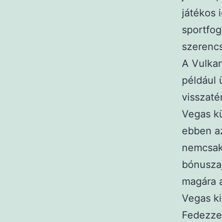
játékos 
sportfog
szerencs
A Vulkan
például
visszaté
Vegas kü
ebben az
nemcsak
bónuszaj
magára a
Vegas ki
Fedezze 