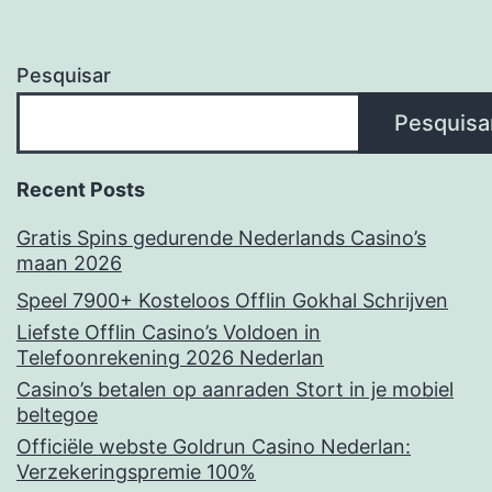
Pesquisar
Pesquisa
Recent Posts
Gratis Spins gedurende Nederlands Casino’s
maan 2026
Speel 7900+ Kosteloos Offlin Gokhal Schrijven
Liefste Offlin Casino’s Voldoen in
Telefoonrekening 2026 Nederlan
Casino’s betalen op aanraden Stort in je mobiel
beltegoe
Officiële webste Goldrun Casino Nederlan:
Verzekeringspremie 100%