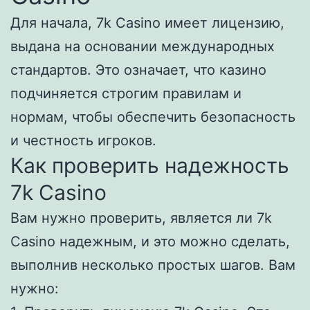
Для начала, 7k Casino имеет лицензию,
выдана на основании международных
стандартов. Это означает, что казино
подчиняется строгим правилам и
нормам, чтобы обеспечить безопасность
и честность игроков.
Как проверить надежность
7k Casino
Вам нужно проверить, является ли 7k
Casino надежным, и это можно сделать,
выполнив несколько простых шагов. Вам
нужно: