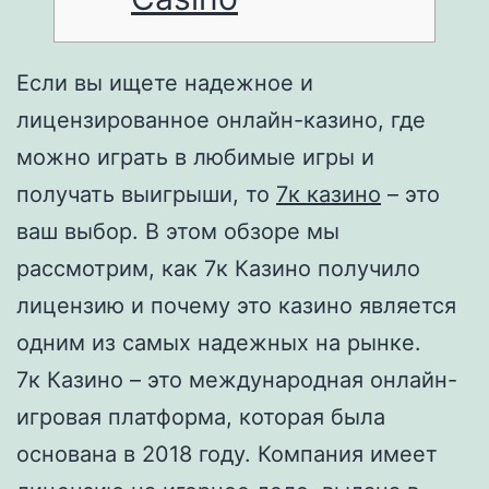
Если вы ищете надежное и
лицензированное онлайн-казино, где
можно играть в любимые игры и
получать выигрыши, то
7к казино
– это
ваш выбор. В этом обзоре мы
рассмотрим, как 7к Казино получило
лицензию и почему это казино является
одним из самых надежных на рынке.
7к Казино – это международная онлайн-
игровая платформа, которая была
основана в 2018 году. Компания имеет