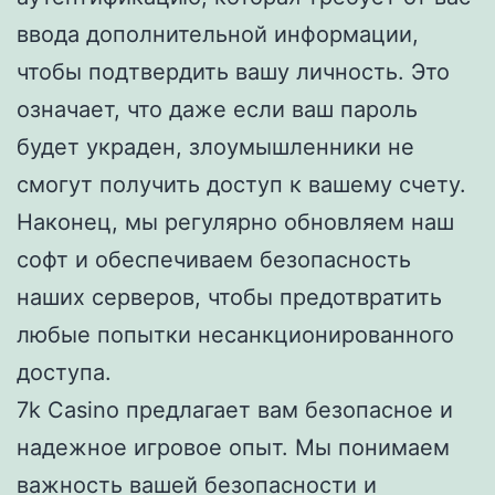
ввода дополнительной информации,
чтобы подтвердить вашу личность. Это
означает, что даже если ваш пароль
будет украден, злоумышленники не
смогут получить доступ к вашему счету.
Наконец, мы регулярно обновляем наш
софт и обеспечиваем безопасность
наших серверов, чтобы предотвратить
любые попытки несанкционированного
доступа.
7k Casino предлагает вам безопасное и
надежное игровое опыт. Мы понимаем
важность вашей безопасности и