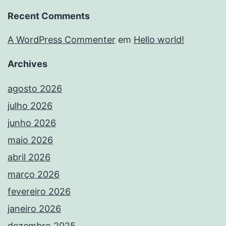
Recent Comments
A WordPress Commenter
em
Hello world!
Archives
agosto 2026
julho 2026
junho 2026
maio 2026
abril 2026
março 2026
fevereiro 2026
janeiro 2026
dezembro 2025