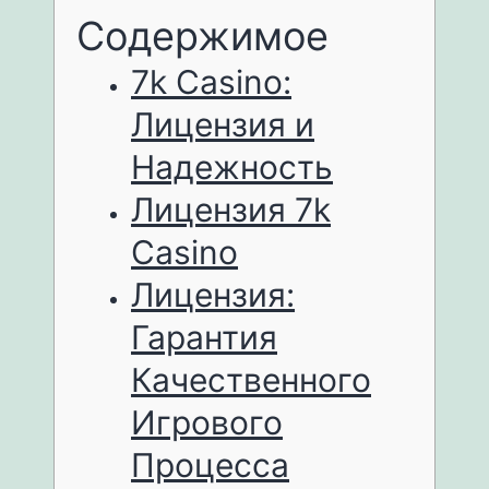
Содержимое
7k Casino:
Лицензия и
Надежность
Лицензия 7k
Casino
Лицензия:
Гарантия
Качественного
Игрового
Процесса