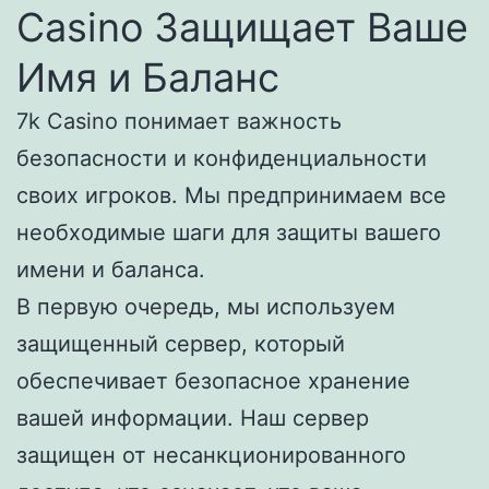
Casino Защищает Ваше
Имя и Баланс
7k Casino понимает важность
безопасности и конфиденциальности
своих игроков. Мы предпринимаем все
необходимые шаги для защиты вашего
имени и баланса.
В первую очередь, мы используем
защищенный сервер, который
обеспечивает безопасное хранение
вашей информации. Наш сервер
защищен от несанкционированного