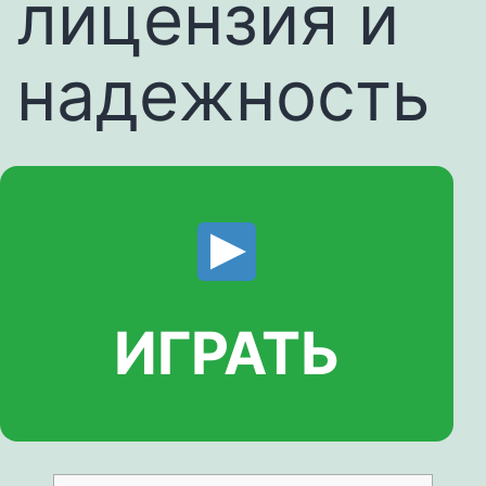
лицензия и
надежность
ИГРАТЬ