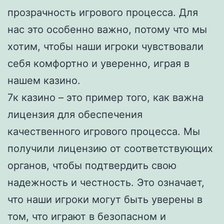
прозрачность игрового процесса. Для
нас это особенно важно, потому что мы
хотим, чтобы наши игроки чувствовали
себя комфортно и уверенно, играя в
нашем казино.
7к казино – это пример того, как важна
лицензия для обеспечения
качественного игрового процесса. Мы
получили лицензию от соответствующих
органов, чтобы подтвердить свою
надежность и честность. Это означает,
что наши игроки могут быть уверены в
том, что играют в безопасном и