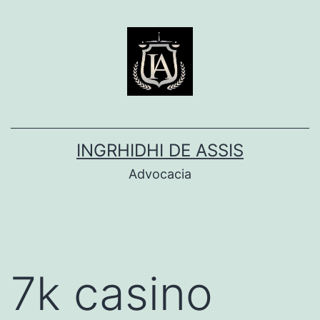
Pular
para
o
conteúdo
INGRHIDHI DE ASSIS
Advocacia
7k casino