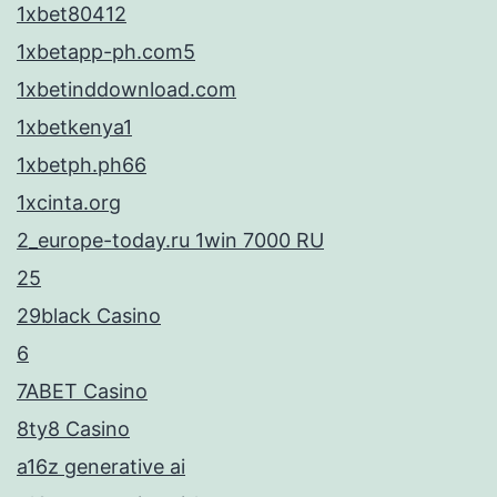
1xbet80412
1xbetapp-ph.com5
1xbetinddownload.com
1xbetkenya1
1xbetph.ph66
1xcinta.org
2_europe-today.ru 1win 7000 RU
25
29black Casino
6
7ABET Casino
8ty8 Casino
a16z generative ai