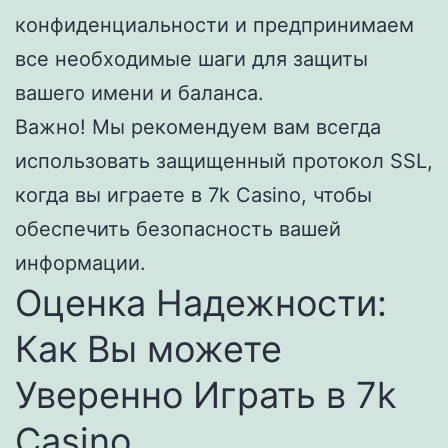
конфиденциальности и предпринимаем
все необходимые шаги для защиты
вашего имени и баланса.
Важно! Мы рекомендуем вам всегда
использовать защищенный протокол SSL,
когда вы играете в 7k Casino, чтобы
обеспечить безопасность вашей
информации.
Оценка Надежности:
Как Вы можете
Уверенно Играть в 7k
Casino