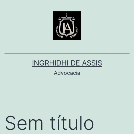
Pular
para
o
conteúdo
INGRHIDHI DE ASSIS
Advocacia
Sem título