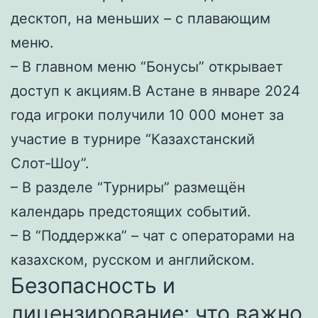
десктоп, на меньших – с плавающим
меню.
– В главном меню “Бонусы” открывает
доступ к акциям.В Астане в январе 2024
года игроки получили 10 000 монет за
участие в турнире “Казахстанский
Слот‑Шоу”.
– В разделе “Турниры” размещён
календарь предстоящих событий.
– В “Поддержка” – чат с операторами на
казахском, русском и английском.
Безопасность и
лицензирование: что важно