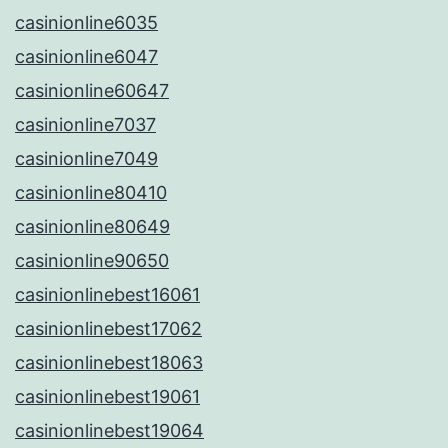
casinionline6035
casinionline6047
casinionline60647
casinionline7037
casinionline7049
casinionline80410
casinionline80649
casinionline90650
casinionlinebest16061
casinionlinebest17062
casinionlinebest18063
casinionlinebest19061
casinionlinebest19064