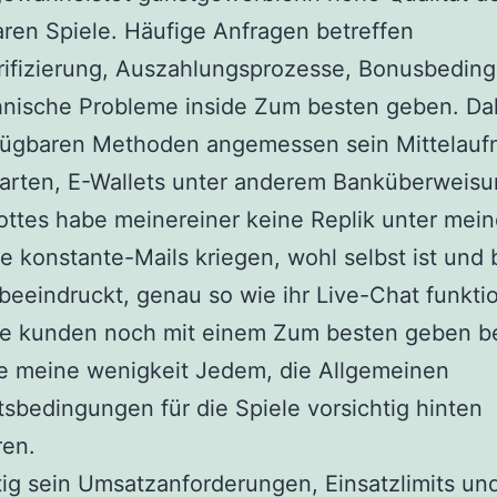
ren Spiele. Häufige Anfragen betreffen
rifizierung, Auszahlungsprozesse, Bonusbedin
hnische Probleme inside Zum besten geben. Da
fügbaren Methoden angemessen sein Mittelau
karten, E-Wallets unter anderem Banküberweis
ottes habe meinereiner keine Replik unter mei
e konstante-Mails kriegen, wohl selbst ist und b
eeindruckt, genau so wie ihr Live-Chat funktio
ie kunden noch mit einem Zum besten geben b
e meine wenigkeit Jedem, die Allgemeinen
sbedingungen für die Spiele vorsichtig hinten
ren.
tig sein Umsatzanforderungen, Einsatzlimits un