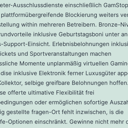
ieter-Ausschlussdienste einschließlich GamSto
plattformübergreifende Blockierung weiters ver
tellung within mehreren Betreibern. Bronze-Ni
rundvorteile inklusive Geburtstagsboni unter 
ts-Support-Einsicht. Erlebnisbelohnungen inklus
tickets und Sportveranstaltungen machen
ssliche Momente unplanmäßig virtuellen Gamin
ise inklusive Elektronik ferner Luxusgüter appel
Kollektor, selbige greifbare Belohnungen hoffen
e offerte ultimative Flexibilität frei
edingungen oder ermöglichen sofortige Ausza
ig gestellte fragen-Ort fehlt inzwischen, is die
lfe-Optionen einschränkt. Gewinne nicht mehr 