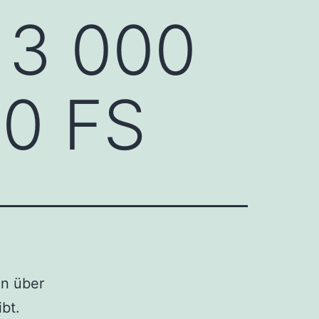
 3 000
50 FS
in über
bt.