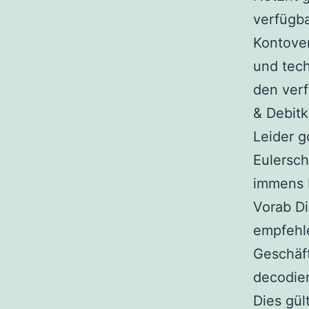
verfügba
Kontove
und tec
den ver
& Debit
Leider g
Eulersch
immens b
Vorab D
empfehl
Geschäft
decodie
Dies gül