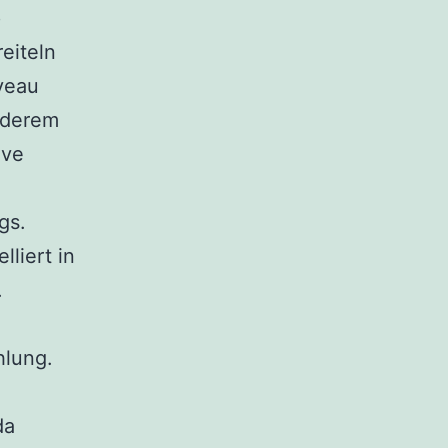
p
eiteln
veau
anderem
ive
gs.
liert in
.
hlung.
da