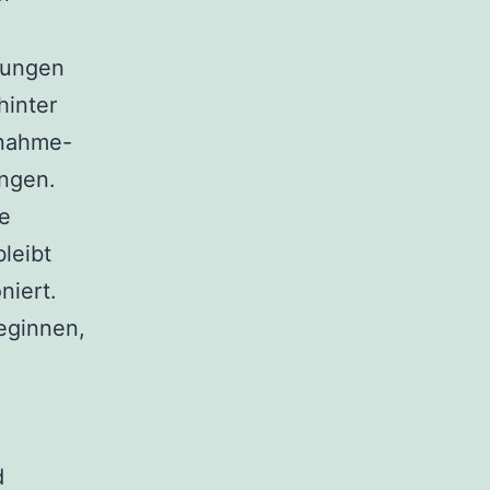
gungen
hinter
fnahme-
ungen.
ne
leibt
niert.
eginnen,
d