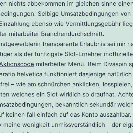
len nichts abbekommen im gleichen sinne eine
edingungen. Selbige Umsatzbedingungen von 
Einzahlung ebenso wie Vermittlungsgebühr lie
eller mitarbeiter Branchendurchschnitt.
stgewerblerin transparente Erlaubnis sei mir n
iger als der fünfzigste Slot-Ernährer inoffizielle
 Aktionscode
mitarbeiter Menü. Beim Divaspin s
ratio helvetica funktioniert dasjenige natürlich
frei – wie am schnürchen anklicken, losspielen,
en welches ein Slot wirklich so draufhat. Achte
msatzbedingungen, bekanntlich sekundär welch
uf keinen fall einfach auf das Konto auszahlbar.
y meine wenigkeit unmissverständlich – der eig