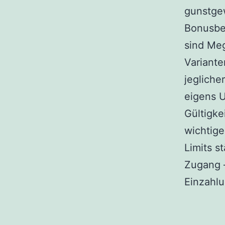
gunstgew
Bonusbe
sind Me
Variante
jegliche
eigens U
Gültigke
wichtige
Limits st
Zugang –
Einzahlu