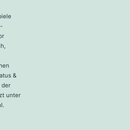
iele
-
or
ch,
uhen
atus &
t der
zt unter
l.