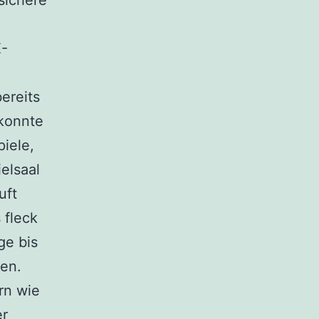
sichere
E-
ereits
 konnte
piele,
elsaal
uft
 fleck
ge bis
en.
rn wie
er