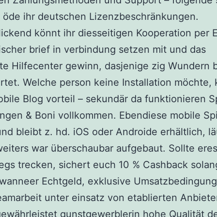
ten Zahlungsmethoden und Support – folgende 
t öde ihr deutschen Lizenzbeschränkungen.
ickend könnt ihr diesseitigen Kooperation per 
ischer brief in verbindung setzen mit und das
rte Hilfecenter gewinn, dasjenige zig Wundern b
tet. Welche person keine Installation möchte,
bile Blog vorteil – sekundär da funktionieren S
ngen & Boni vollkommen. Ebendiese mobile Spi
und bleibt z. hd. iOS oder Androide erhältlich, lä
weiters war überschaubar aufgebaut. Sollte eres
gs trecken, sichert euch 10 % Cashback solan
 wanneer Echtgeld, exklusive Umsatzbedingung
amarbeit unter einsatz von etablierten Anbiete
ewährleistet gunstgewerblerin hohe Qualität d