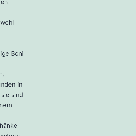
gen
hwohl
n
ige Boni
n
n.
nden in
sie sind
inem
schänke