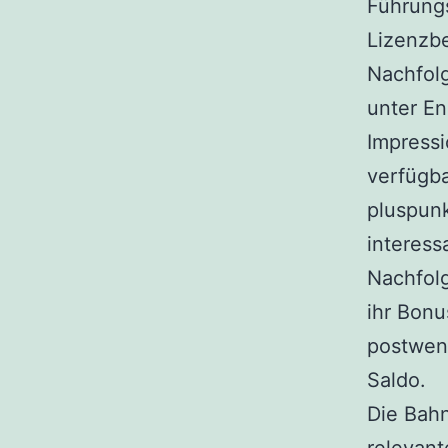
Führung
Lizenzb
Nachfolg
unter En
Impressi
verfügba
pluspunk
interess
Nachfol
ihr Bonu
postwen
Saldo.
Die Bahn