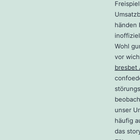
Freispie
Umsatzb
händen 
inoffizi
Wohl gun
vor wicht
bresbet
confoede
störungs
beobacht
unser U
häufig a
das stor