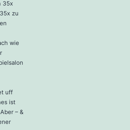
n 35x
35x zu
gen
ach wie
r
pielsalon
t uff
es ist
 Aber – &
ener