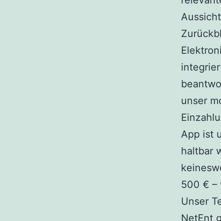
relevan
Aussich
Zurückbl
Elektron
integrie
beantwor
unser mo
Einzahlu
App ist 
haltbar 
keineswe
500 € –
Unser Te
NetEnt g