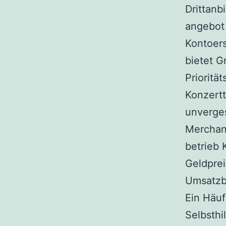
Drittanb
angebot 
Kontoers
bietet G
Prioritä
Konzert
unverge
Merchand
betrieb 
Geldpreis
Umsatzb
Ein Häuf
Selbsthi