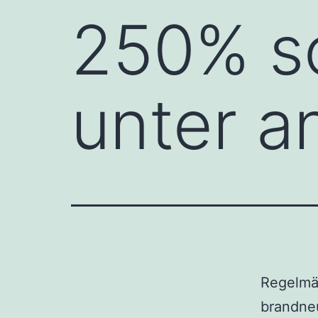
250% so
unter 
Regelmä
brandneu