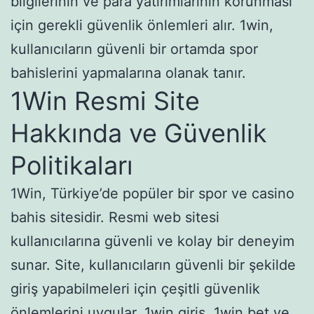
bilgilerinin ve para yatırımlarının korunması
için gerekli güvenlik önlemleri alır. 1win,
kullanıcıların güvenli bir ortamda spor
bahislerini yapmalarına olanak tanır.
1Win Resmi Site
Hakkında ve Güvenlik
Politikaları
1Win, Türkiye’de popüler bir spor ve casino
bahis sitesidir. Resmi web sitesi
kullanıcılarına güvenli ve kolay bir deneyim
sunar. Site, kullanıcıların güvenli bir şekilde
giriş yapabilmeleri için çeşitli güvenlik
önlemlerini uygular. 1win giriş, 1win bet ve