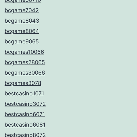
bcgame7042
bcgame8043
bcgame8064
bcgame9065
bcgames10066
bcgames28065
bcgames30066
bcgames3078
bestcasino1071
bestcasino3072
bestcasino6071
bestcasino6081
bestcasino8072