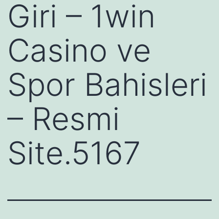
Giri – 1win
Casino ve
Spor Bahisleri
– Resmi
Site.5167