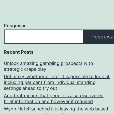
Pesquisar
Pesquisa
Recent Posts
Unlock amazing gambling prospects with
strategic craps play
Definitely, whether or not, it is possible to look at
including per cent from individual standing
settings ahead to try out
And that means that people is also discovered
brief information and however if required
Wynn Hotel launched it is leaving the web based