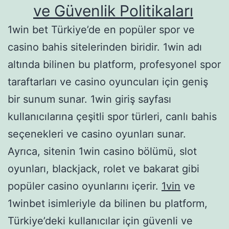
ve Güvenlik Politikaları
1win bet Türkiye’de en popüler spor ve
casino bahis sitelerinden biridir. 1win adı
altında bilinen bu platform, profesyonel spor
taraftarları ve casino oyuncuları için geniş
bir sunum sunar. 1win giriş sayfası
kullanıcılarına çeşitli spor türleri, canlı bahis
seçenekleri ve casino oyunları sunar.
Ayrıca, sitenin 1win casino bölümü, slot
oyunları, blackjack, rolet ve bakarat gibi
popüler casino oyunlarını içerir.
1vin
ve
1winbet isimleriyle da bilinen bu platform,
Türkiye’deki kullanıcılar için güvenli ve