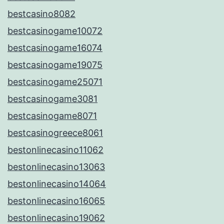
bestcasino8082
bestcasinogame10072
bestcasinogame16074
bestcasinogame19075
bestcasinogame25071
bestcasinogame3081
bestcasinogame8071
bestcasinogreece8061
bestonlinecasino11062
bestonlinecasino13063
bestonlinecasino14064
bestonlinecasino16065
bestonlinecasino19062