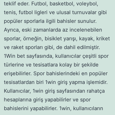
teklif eder. Futbol, basketbol, voleybol,
tenis, futbol ligleri ve ulusal turnuvalar gibi
popüler sporlarla ilgili bahisler sunulur.
Ayrıca, eski zamanlarda az incelenebilen
sporlar, örneğin, bisiklet yarışı, kayak, kriket
ve raket sporları gibi, de dahil edilmiştir.
1Win bet sayfasında, kullanıcılar çeşitli spor
türlerine ve tesisatlara kolay bir şekilde
erişebilirler. Spor bahislerindeki en popüler
tesisatlardan biri 1win giriş yapma işlemidir.
Kullanıcılar, 1win giriş sayfasından rahatça
hesaplarına giriş yapabilirler ve spor
bahislerini yapabilirler. 1win, kullanıcıların