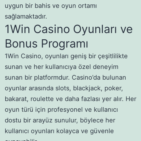
uygun bir bahis ve oyun ortamı
sağlamaktadır.
1Win Casino Oyunları ve
Bonus Programı
1Win Casino, oyunları geniş bir çeşitlilikte
sunan ve her kullanıcıya özel deneyim
sunan bir platformdur. Casino’da bulunan
oyunlar arasında slots, blackjack, poker,
bakarat, roulette ve daha fazlası yer alır. Her
oyun türü için profesyonel ve kullanıcı
dostu bir arayüz sunulur, böylece her
kullanıcı oyunları kolayca ve güvenle