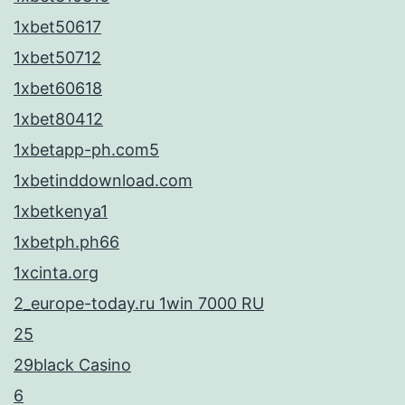
1xbet50617
1xbet50712
1xbet60618
1xbet80412
1xbetapp-ph.com5
1xbetinddownload.com
1xbetkenya1
1xbetph.ph66
1xcinta.org
2_europe-today.ru 1win 7000 RU
25
29black Casino
6