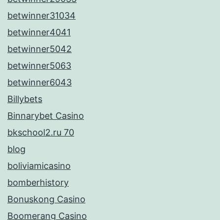
betwinner31034
betwinner4041
betwinner5042
betwinner5063
betwinner6043
Billybets
Binnarybet Casino
bkschool2.ru 70
blog
boliviamicasino
bomberhistory
Bonuskong Casino
Boomerang Casino