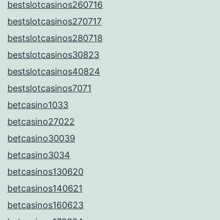
bestslotcasinos260716
bestslotcasinos270717
bestslotcasinos280718
bestslotcasinos30823
bestslotcasinos40824
bestslotcasinos7071
betcasino1033
betcasino27022
betcasino30039
betcasino3034
betcasinos130620
betcasinos140621
betcasinos160623