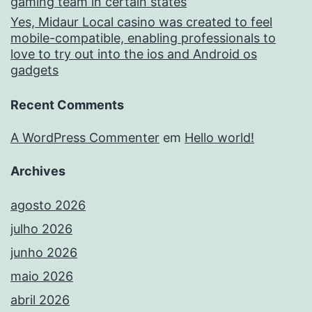
gaming team in certain states
Yes, Midaur Local casino was created to feel
mobile-compatible, enabling professionals to
love to try out into the ios and Android os
gadgets
Recent Comments
A WordPress Commenter
em
Hello world!
Archives
agosto 2026
julho 2026
junho 2026
maio 2026
abril 2026