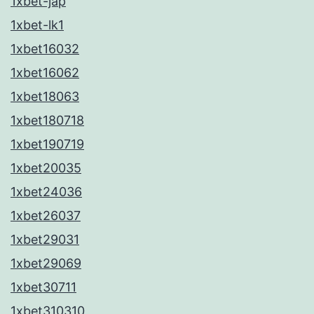
1xbet-jap
1xbet-lk1
1xbet16032
1xbet16062
1xbet18063
1xbet180718
1xbet190719
1xbet20035
1xbet24036
1xbet26037
1xbet29031
1xbet29069
1xbet30711
1xbet310310