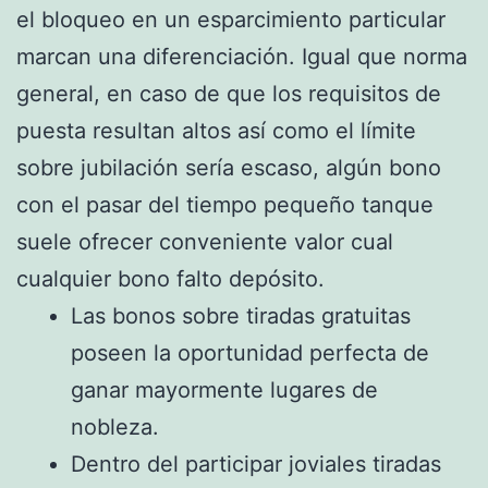
el bloqueo en un esparcimiento particular
marcan una diferenciación. Igual que norma
general, en caso de que los requisitos de
puesta resultan altos así­ como el límite
sobre jubilación serí­a escaso, algún bono
con el pasar del tiempo pequeño tanque
suele ofrecer conveniente valor cual
cualquier bono falto depósito.
Las bonos sobre tiradas gratuitas
poseen la oportunidad perfecta de
ganar mayormente lugares de
nobleza.
Dentro del participar joviales tiradas