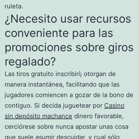
ruleta.
¿Necesito usar recursos
conveniente para las
promociones sobre giros
regalado?
Las tiros gratuito inscribirí¡ otorgan de
manera instantánea, facilitando que las
jugadores comiencen a gozar de la bono de
contiguo. Si decida juguetear por
Casino
sin depósito machance
dinero favorable,
cerciórese sobre nunca apostar unas cosa
que suele asumir descuidar, y cual sólo