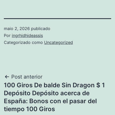
maio 2, 2026
publicado
Por
ingrhidhideassis
Categorizado como
Uncategorized
Navegação
Post anterior
100 Giros De balde Sin Dragon $ 1
de
Depósito Depósito acerca de
Post
España: Bonos con el pasar del
tiempo 100 Giros