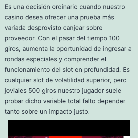
Es una decisión ordinario cuando nuestro
casino desea ofrecer una prueba más
variada desprovisto canjear sobre
proveedor. Con el pasar del tiempo 100
giros, aumenta la oportunidad de ingresar a
rondas especiales y comprender el
funcionamiento del slot en profundidad. Es
cualquier slot de volatilidad superior, pero
joviales 500 giros nuestro jugador suele
probar dicho variable total falto depender
tanto sobre un impacto justo.