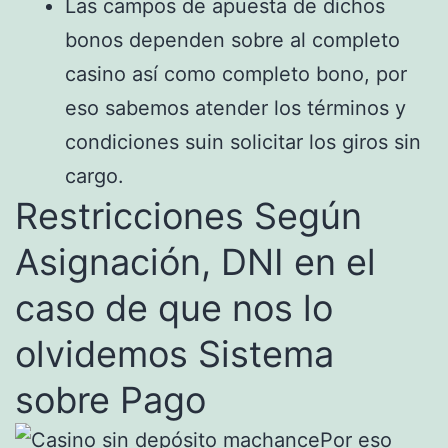
Las campos de apuesta de dichos
bonos dependen sobre al completo
casino así­ como completo bono, por
eso sabemos atender los términos y
condiciones suin solicitar los giros sin
cargo.
Restricciones Según
Asignación, DNI en el
caso de que nos lo
olvidemos Sistema
sobre Pago
Por eso