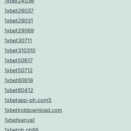
1xbet24036
1xbet26037
1xbet29031
1xbet29069
1xbet30711
1xbet310310
1xbet50617
1xbet50712
1xbet60618
1xbet80412
1xbetapp-ph.com5
1xbetinddownload.com
1xbetkenya1
1xbetph.ph66