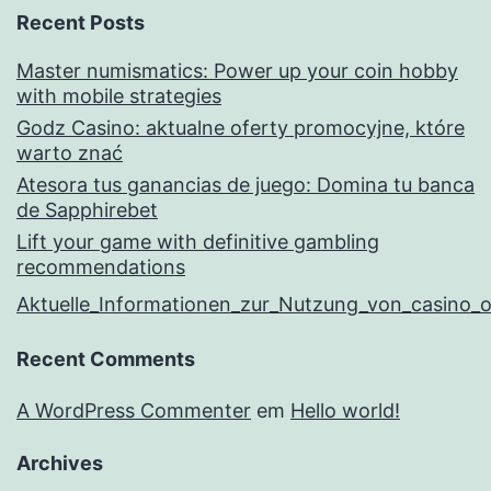
Recent Posts
Master numismatics: Power up your coin hobby
with mobile strategies
Godz Casino: aktualne oferty promocyjne, które
warto znać
Atesora tus ganancias de juego: Domina tu banca
de Sapphirebet
Lift your game with definitive gambling
recommendations
Aktuelle_Informationen_zur_Nutzung_von_casino_o
Recent Comments
A WordPress Commenter
em
Hello world!
Archives