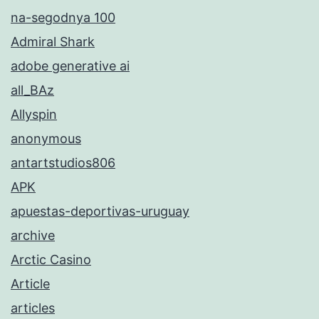
na-segodnya 100
Admiral Shark
adobe generative ai
all_BAz
Allyspin
anonymous
antartstudios806
APK
apuestas-deportivas-uruguay
archive
Arctic Casino
Article
articles