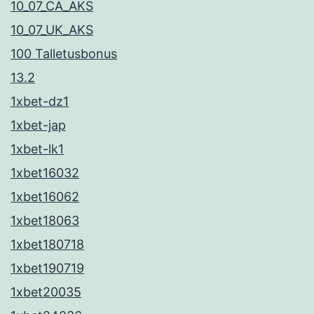
10_07_CA_AKS
10_07_UK_AKS
100 Talletusbonus
13.2
1xbet-dz1
1xbet-jap
1xbet-lk1
1xbet16032
1xbet16062
1xbet18063
1xbet180718
1xbet190719
1xbet20035