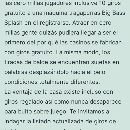
las cero millas jugadores inclusive 10 giros
gratuito a una máquina tragaperras Big Bass
Splash en el registrarse. Atraer en cero
millas gente quizás pudiera llegar a ser el
primero del por qué las casinos se fabrican
con giros gratuito. La misma modo, los
tiradas de balde se encuentran sujetas en
palabras desplazándolo hacia el pelo
condiciones totalmente diferentes.
La ventaja de la casa existe incluso con
giros regalado así­ como nunca desaparece
para bulto sobre juego. Te invitamos a
indagar la listado actualizada de giros de