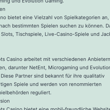
ming und Evolution Gaming.
ien
no bietet eine Vielzahl von Spielkategorien an
nach bestimmten Spielen suchen zu können. D
Slots, Tischspiele, Live-Casino-Spiele und Jac
ts Casino arbeitet mit verschiedenen Anbieter
n, darunter NetEnt, Microgaming und Evolutio
Diese Partner sind bekannt für ihre qualitativ
tigen Spiele und werden von renommierten
ielbehörden reguliert.
sion
ts Casino bietet eine mobil-freundliche Website