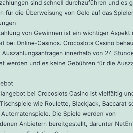
ahlungen sind schnell durchzuführen und es g
 für die Überweisung von Geld auf das Spiele
ungen
ahlung von Gewinnen ist ein wichtiger Aspekt 
it bei Online-Casinos. Crocoslots Casino behau
e Auszahlungsanfragen innerhalb von 24 Stund
et werden und es keine Gebühren für die Ausz
gebot
langebot bei Crocoslots Casino ist vielfältig un
Tischspiele wie Roulette, Blackjack, Baccarat 
 Automatenspiele. Die Spiele werden von
denen Anbietern bereitgestellt, darunter NetEn