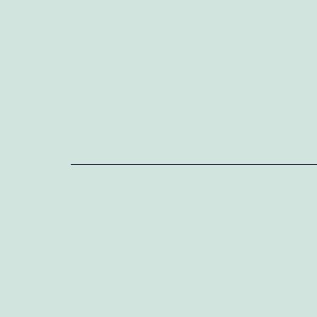
Pular
para
o
conteúdo