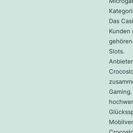
Microga
Kategor
Das Casi
Kunden 
gehören 
Slots.
Anbieter
Crocoslo
zusamme
Gaming. 
hochwer
Glückssp
Mobilver
Crocoslo