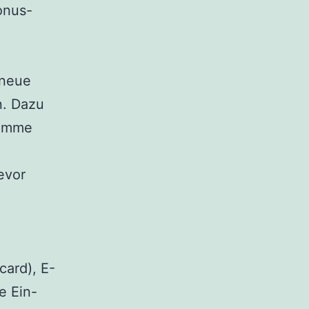
onus-
 neue
n. Dazu
ramme
evor
card), E-
e Ein-