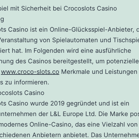
iel mit Sicherheit bei Crocoslots Casino
ng
ts Casino ist ein Online-Glücksspiel-Anbieter, d
Veranstaltung von Spielautomaten und Tischspi
siert hat. Im Folgenden wird eine ausführliche
ung des Casinos bereitgestellt, um potenziell
e
www.croco-slots.co
Merkmale und Leistungen
s zu informieren.
ocoslots Casino
ts Casino wurde 2019 gegründet und ist ein
nternehmen der L&L Europe Ltd. Die Marke posi
 modernes Online-Casino, das eine Vielzahl von
schiedenen Anbietern anbietet. Das Unternehm