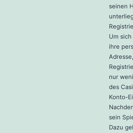
seinen H
unterlie
Registri
Um sich
ihre pe
Adresse
Registri
nur weni
des Casi
Konto-E
Nachdem 
sein Spi
Dazu ge