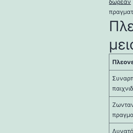
δωρεάν
πραγματ
Πλε
μει
Πλεον
Συναρπ
παιχνιδ
Ζωνταν
πραγμα
Δυνατό