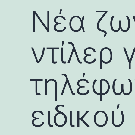
Νέα ζω
ντίλερ 
τηλέφω
ειδικού