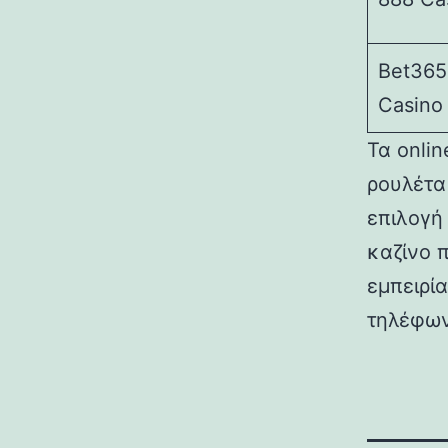
Bet365
Casino
Τα onli
ρουλέτα 
επιλογή 
καζίνο 
εμπειρί
τηλέφων