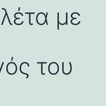
λέτα με
γός του