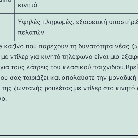
κινητό
Υψηλές πληρωμές, εξαιρετική υποστήρι
πελατών
ne καζίνο που παρέχουν τη δυνατότητα νέας ζ
με ντίλερ για κινητό τηλέφωνο είναι μια εξαιρ
για τους λάτρεις του κλασικού παιχνιδιού.Βρεί
που σας ταιριάζει και απολαύστε την μοναδική
α της ζωντανής ρουλέτας με ντίλερ στο κινητό
ο.