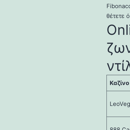
Fibonac
θέτετε 
Onl
ζων
ντί
Καζίνο
LeoVeg
888 Ca