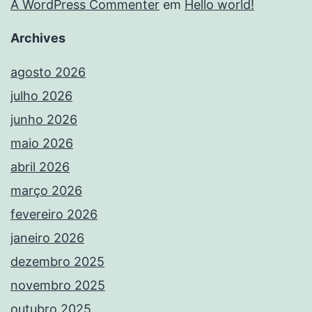
A WordPress Commenter
em
Hello world!
Archives
agosto 2026
julho 2026
junho 2026
maio 2026
abril 2026
março 2026
fevereiro 2026
janeiro 2026
dezembro 2025
novembro 2025
outubro 2025