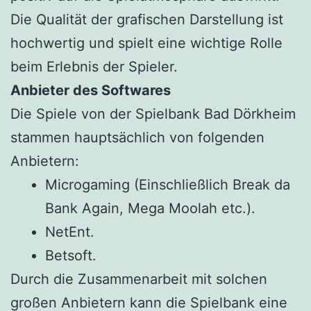
Die Qualität der grafischen Darstellung ist
hochwertig und spielt eine wichtige Rolle
beim Erlebnis der Spieler.
Anbieter des Softwares
Die Spiele von der Spielbank Bad Dörkheim
stammen hauptsächlich von folgenden
Anbietern:
Microgaming (Einschließlich Break da
Bank Again, Mega Moolah etc.).
NetEnt.
Betsoft.
Durch die Zusammenarbeit mit solchen
großen Anbietern kann die Spielbank eine