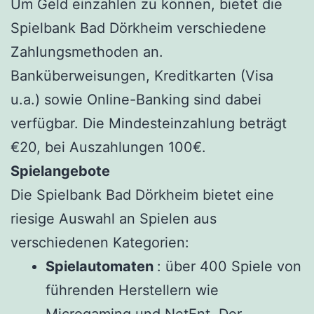
Um Geld einzahlen zu können, bietet die
Spielbank Bad Dörkheim verschiedene
Zahlungsmethoden an.
Banküberweisungen, Kreditkarten (Visa
u.a.) sowie Online-Banking sind dabei
verfügbar. Die Mindesteinzahlung beträgt
€20, bei Auszahlungen 100€.
Spielangebote
Die Spielbank Bad Dörkheim bietet eine
riesige Auswahl an Spielen aus
verschiedenen Kategorien:
Spielautomaten
: über 400 Spiele von
führenden Herstellern wie
Microgaming und NetEnt. Der