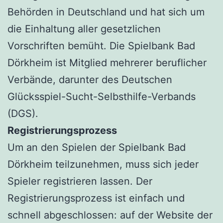
Behörden in Deutschland und hat sich um
die Einhaltung aller gesetzlichen
Vorschriften bemüht. Die Spielbank Bad
Dörkheim ist Mitglied mehrerer beruflicher
Verbände, darunter des Deutschen
Glücksspiel-Sucht-Selbsthilfe-Verbands
(DGS).
Registrierungsprozess
Um an den Spielen der Spielbank Bad
Dörkheim teilzunehmen, muss sich jeder
Spieler registrieren lassen. Der
Registrierungsprozess ist einfach und
schnell abgeschlossen: auf der Website der