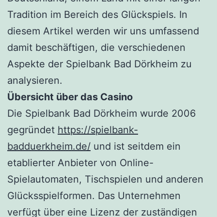
Tradition im Bereich des Glückspiels. In
diesem Artikel werden wir uns umfassend
damit beschäftigen, die verschiedenen
Aspekte der Spielbank Bad Dörkheim zu
analysieren.
Übersicht über das Casino
Die Spielbank Bad Dörkheim wurde 2006
gegründet
https://spielbank-
badduerkheim.de/
und ist seitdem ein
etablierter Anbieter von Online-
Spielautomaten, Tischspielen und anderen
Glücksspielformen. Das Unternehmen
verfügt über eine Lizenz der zuständigen