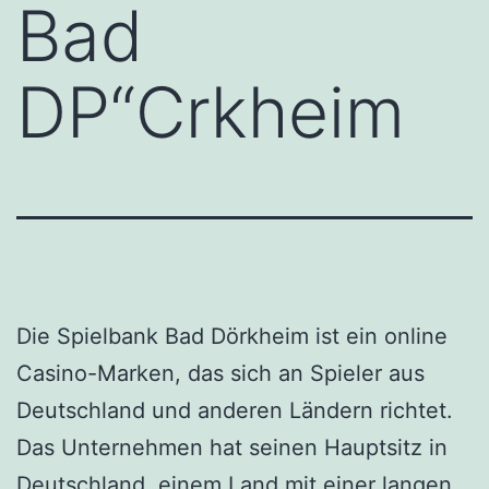
Bad
DР“Сrkheim
Die Spielbank Bad Dörkheim ist ein online
Casino-Marken, das sich an Spieler aus
Deutschland und anderen Ländern richtet.
Das Unternehmen hat seinen Hauptsitz in
Deutschland, einem Land mit einer langen