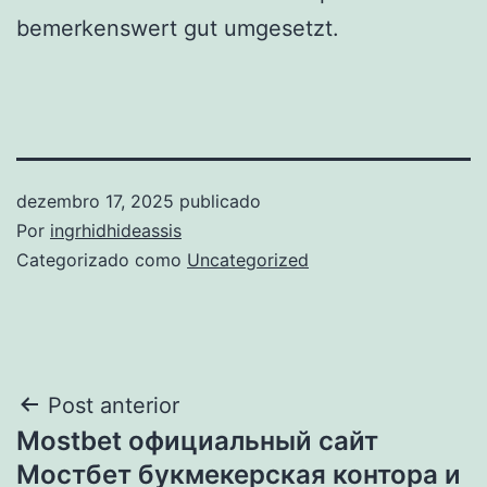
bemerkenswert gut umgesetzt.
dezembro 17, 2025
publicado
Por
ingrhidhideassis
Categorizado como
Uncategorized
Navegação
Post anterior
Mostbet официальный сайт
de
Мостбет букмекерская контора и