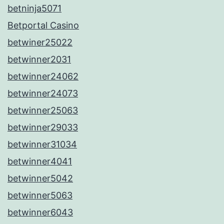
betninja5071
Betportal Casino
betwiner25022
betwinner2031
betwinner24062
betwinner24073
betwinner25063
betwinner29033
betwinner31034
betwinner4041
betwinner5042
betwinner5063
betwinner6043