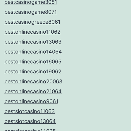
bestcasinogame3081
bestcasinogame8071
bestcasinogreece8061
bestonlinecasino11062
bestonlinecasino13063
bestonlinecasino14064
bestonlinecasino16065
bestonlinecasino19062
bestonlinecasino20063
bestonlinecasino21064
bestonlinecasino9061
bestslotcasino11063
bestslotcasino13064