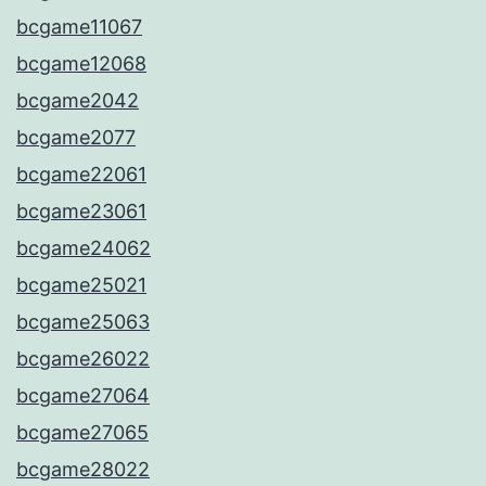
bcgame11067
bcgame12068
bcgame2042
bcgame2077
bcgame22061
bcgame23061
bcgame24062
bcgame25021
bcgame25063
bcgame26022
bcgame27064
bcgame27065
bcgame28022