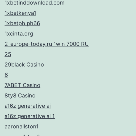
1xbetinddownload.com
1xbetkenya1
1xbetph.ph66
1xcinta.org
2_europe-today.ru 1win 7000 RU
25
29black Casino
6
7ABET Casino
8ty8 Casino
a16z generative ai
a16z generative ai 1
aaronallston1