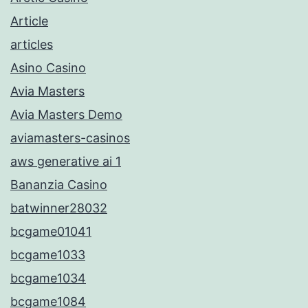
Article
articles
Asino Casino
Avia Masters
Avia Masters Demo
aviamasters-casinos
aws generative ai 1
Bananzia Casino
batwinner28032
bcgame01041
bcgame1033
bcgame1034
bcgame1084