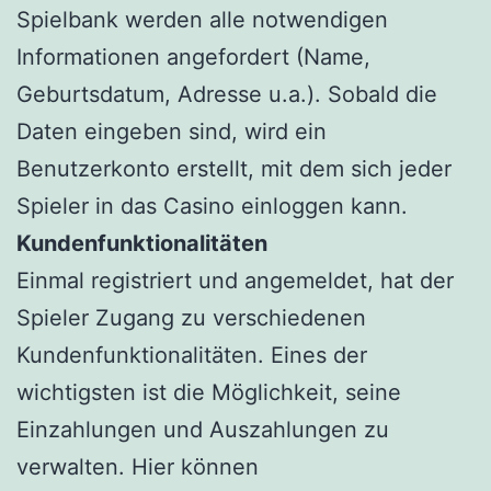
Spielbank werden alle notwendigen
Informationen angefordert (Name,
Geburtsdatum, Adresse u.a.). Sobald die
Daten eingeben sind, wird ein
Benutzerkonto erstellt, mit dem sich jeder
Spieler in das Casino einloggen kann.
Kundenfunktionalitäten
Einmal registriert und angemeldet, hat der
Spieler Zugang zu verschiedenen
Kundenfunktionalitäten. Eines der
wichtigsten ist die Möglichkeit, seine
Einzahlungen und Auszahlungen zu
verwalten. Hier können